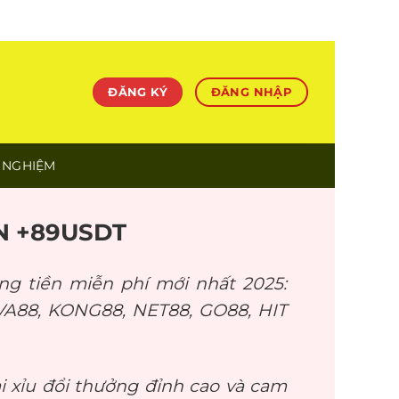
ĐĂNG KÝ
ĐĂNG NHẬP
 NGHIỆM
ỀN +89USDT
ặng tiền miễn phí mới nhất 2025:
 VA88, KONG88, NET88, GO88, HIT
tài xỉu đổi thưởng đỉnh cao và cam