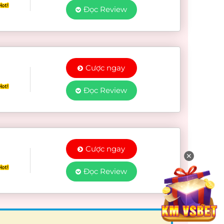
Đọc Review
Cược ngay
Đọc Review
Cược ngay
✕
Đọc Review