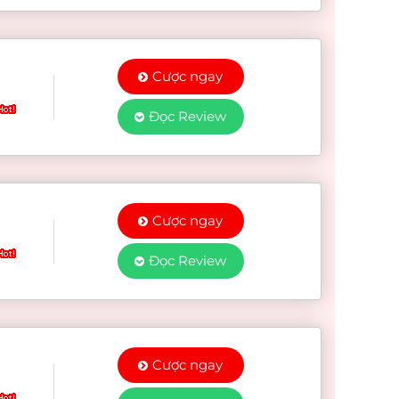
Cược ngay
Đọc Review
Cược ngay
Đọc Review
Cược ngay