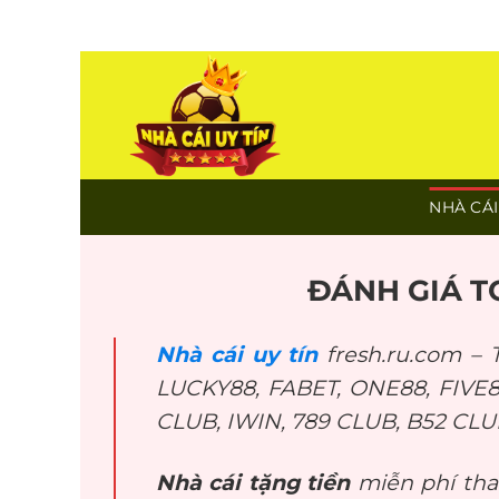
Skip
to
content
NHÀ CÁI
ĐÁNH GIÁ TO
Nhà cái uy tín
fresh.ru.com – 
LUCKY88, FABET, ONE88, FIVE8
CLUB, IWIN, 789 CLUB, B52 CLU
Nhà cái tặng tiền
miễn phí tham