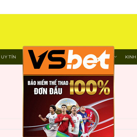
×
 UY TÍN
LÔ ĐỀ
TOP NHÀ CÁI
HƯỚNG DẪN
KINH