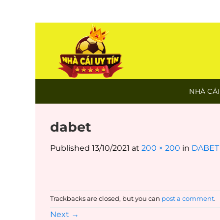
Skip
to
content
NHÀ CÁI
dabet
Published
13/10/2021
at
200 × 200
in
DABET
Trackbacks are closed, but you can
post a comment
.
Next
→