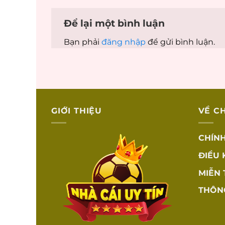
Để lại một bình luận
Bạn phải
đăng nhập
để gửi bình luận.
GIỚI THIỆU
VỀ C
CHÍN
ĐIỀU 
MIỄN 
THÔNG