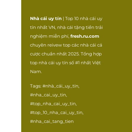
Nhà cái uy tín
| Top 10 nhà cái uy
tín nhất VN, nhà cái tặng tiền trải
nghiệm miễn phí,
fresh.ru.com
chuyên reivew top các nhà cái cá
cược chuẩn nhất 2025. Tổng hợp
top nhà cái uy tín số #1 nhất Việt
Nam.
Tags: #nhà_cái_uy_tín,
#nha_cai_uy_tin,
#top_nha_cai_uy_tin,
#top_10_nha_cai_uy_tin,
#nha_cai_tang_tien