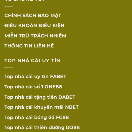
CHÍNH SÁCH BẢO MẬT
ĐIỀU KHOẢN ĐIỀU KIỆN
MIỄN TRỪ TRÁCH NHIỆM
THÔNG TIN LIÊN HỆ
TOP NHÀ CÁI UY TÍN
Top nhà cái uy tín
FABET
Top nhà cái số 1
ONE88
Top nhà cái tặng tiền
DABET
Top nhà cái khuyến mãi
NBET
Top nhà cái bóng đá
FC88
Top nhà cái thiên đường
GO88