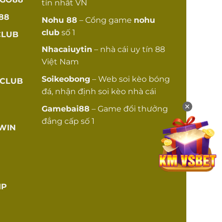
tín nhất VN
88
Nohu
88
– Cổng game
nohu
club
số 1
CLUB
Nhacaiuytin
– nhà cái uy tín 88
Việt Nam
Soikeobong
– Web soi kèo bóng
2CLUB
đá, nhận định soi kèo nhà cái
✕
Gamebai88
– Game đổi thưởng
đẳng cấp số 1
IWIN
IP