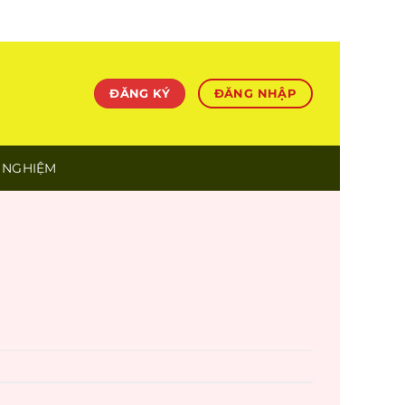
ĐĂNG KÝ
ĐĂNG NHẬP
 NGHIỆM