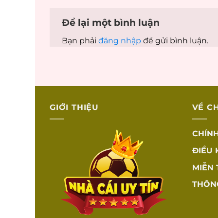
Để lại một bình luận
Bạn phải
đăng nhập
để gửi bình luận.
GIỚI THIỆU
VỀ C
CHÍN
ĐIỀU 
MIỄN 
THÔNG