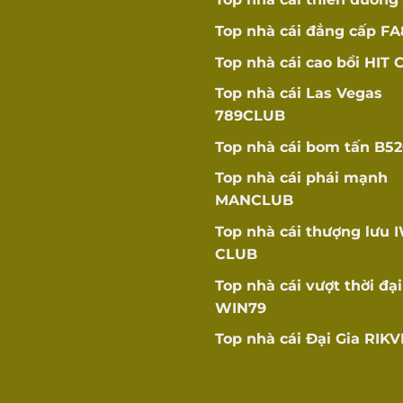
Top nhà cái đẳng cấp
FA
Top nhà cái cao bồi
HIT 
Top nhà cái Las Vegas
789CLUB
Top nhà cái bom tấn
B5
Top nhà cái phái mạnh
MANCLUB
Top nhà cái thượng lưu
CLUB
Top nhà cái vượt thời đại
WIN79
Top nhà cái Đại Gia
RIKV