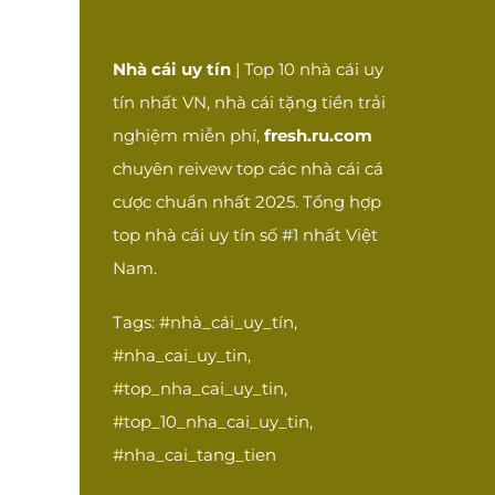
Nhà cái uy tín
| Top 10 nhà cái uy
tín nhất VN, nhà cái tặng tiền trải
nghiệm miễn phí,
fresh.ru.com
chuyên reivew top các nhà cái cá
cược chuẩn nhất 2025. Tổng hợp
top nhà cái uy tín số #1 nhất Việt
Nam.
Tags: #nhà_cái_uy_tín,
#nha_cai_uy_tin,
#top_nha_cai_uy_tin,
#top_10_nha_cai_uy_tin,
#nha_cai_tang_tien