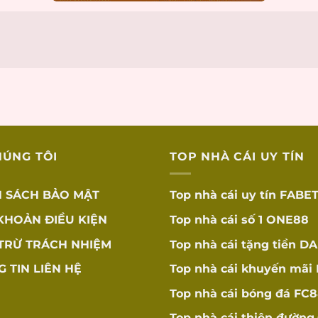
HÚNG TÔI
TOP NHÀ CÁI UY TÍN
H SÁCH BẢO MẬT
Top nhà cái uy tín
FABE
KHOẢN ĐIỀU KIỆN
Top nhà cái số 1
ONE88
TRỪ TRÁCH NHIỆM
Top nhà cái tặng tiền
DA
 TIN LIÊN HỆ
Top nhà cái khuyến mãi
Top nhà cái bóng đá
FC8
Top nhà cái thiên đường