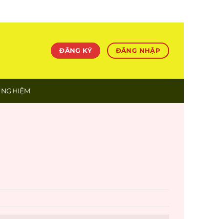
ĐĂNG KÝ
ĐĂNG NHẬP
 NGHIỆM