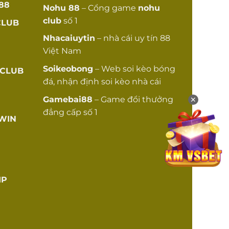
88
Nohu
88
– Cổng game
nohu
club
số 1
CLUB
Nhacaiuytin
– nhà cái uy tín 88
Việt Nam
Soikeobong
– Web soi kèo bóng
2CLUB
đá, nhận định soi kèo nhà cái
Gamebai88
– Game đổi thưởng
✕
đẳng cấp số 1
IWIN
IP