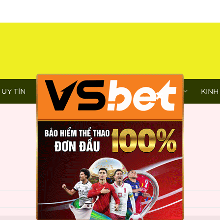
×
 UY TÍN
LÔ ĐỀ
TOP NHÀ CÁI
HƯỚNG DẪN
KINH