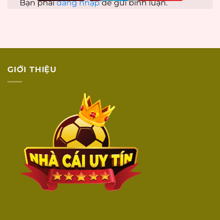
Bạn phải
đăng nhập
để gửi bình luận.
GIỚI THIỆU