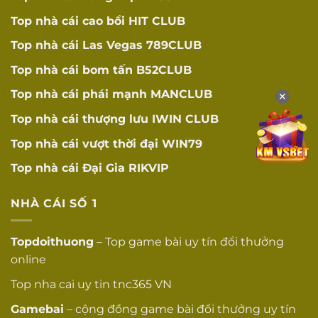
Top nhà cái cao bồi
HIT CLUB
Top nhà cái Las Vegas
789CLUB
Top nhà cái bom tấn
B52CLUB
Top nhà cái phái mạnh
MANCLUB
✕
Top nhà cái thượng lưu
IWIN CLUB
Top nhà cái vượt thời đại
WIN79
Top nhà cái Đại Gia
RIKVIP
NHÀ CÁI SỐ 1
Topdoithuong
– Top game bài uy tín đổi thưởng
online
Top
nha cai uy tin
tnc365 VN
Gamebai
– cộng đồng game bài đổi thưởng uy tín