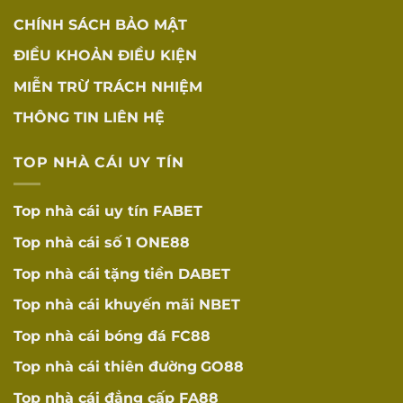
CHÍNH SÁCH BẢO MẬT
ĐIỀU KHOẢN ĐIỀU KIỆN
MIỄN TRỪ TRÁCH NHIỆM
THÔNG TIN LIÊN HỆ
TOP NHÀ CÁI UY TÍN
Top nhà cái uy tín
FABET
Top nhà cái số 1
ONE88
Top nhà cái tặng tiền
DABET
Top nhà cái khuyến mãi
NBET
Top nhà cái bóng đá
FC88
Top nhà cái thiên đường
GO88
Top nhà cái đẳng cấp
FA88