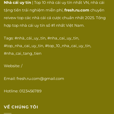
Nhà cái uy tín
| Top 10 nhà cái uy tín nhất VN, nhà cái
tặng tiền trải nghiệm miễn phí,
fresh.ru.com
chuyên
reivew top các nhà cái cá cược chuẩn nhất 2025. Tổng
hợp top nhà cái uy tín số #1 nhất Việt Nam.
Tags: #nhà_cái_uy_tín, #nha_cai_uy_tin,
#top_nha_cai_uy_tin, #top_10_nha_cai_uy_tin,
#nha_cai_tang_tien
Website: /
Email:
fresh.ru.com@gmail.com
Hotline: 0123456789
VỀ CHÚNG TÔI