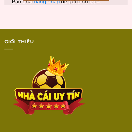
Bạn phải
đăng nhập
để gửi bình luận.
GIỚI THIỆU