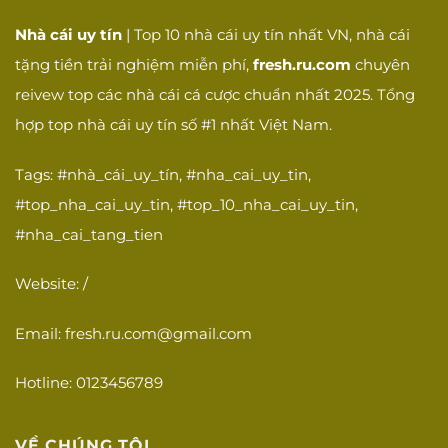
Nhà cái uy tín
| Top 10 nhà cái uy tín nhất VN, nhà cái
tặng tiền trải nghiệm miễn phí,
fresh.ru.com
chuyên
reivew top các nhà cái cá cược chuẩn nhất 2025. Tổng
hợp top nhà cái uy tín số #1 nhất Việt Nam.
Tags: #nhà_cái_uy_tín, #nha_cai_uy_tin,
#top_nha_cai_uy_tin, #top_10_nha_cai_uy_tin,
#nha_cai_tang_tien
Website: /
Email:
fresh.ru.com@gmail.com
Hotline: 0123456789
VỀ CHÚNG TÔI