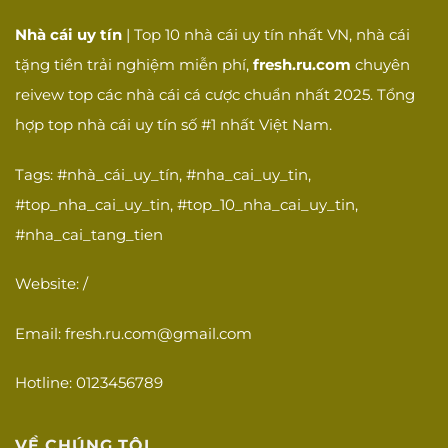
Nhà cái uy tín
| Top 10 nhà cái uy tín nhất VN, nhà cái
tặng tiền trải nghiệm miễn phí,
fresh.ru.com
chuyên
reivew top các nhà cái cá cược chuẩn nhất 2025. Tổng
hợp top nhà cái uy tín số #1 nhất Việt Nam.
Tags: #nhà_cái_uy_tín, #nha_cai_uy_tin,
#top_nha_cai_uy_tin, #top_10_nha_cai_uy_tin,
#nha_cai_tang_tien
Website: /
Email:
fresh.ru.com@gmail.com
Hotline: 0123456789
VỀ CHÚNG TÔI