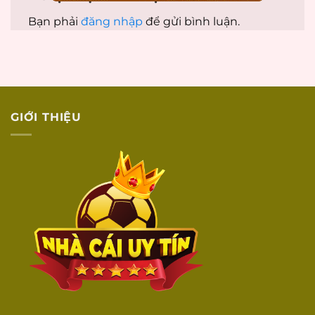
Bạn phải
đăng nhập
để gửi bình luận.
GIỚI THIỆU