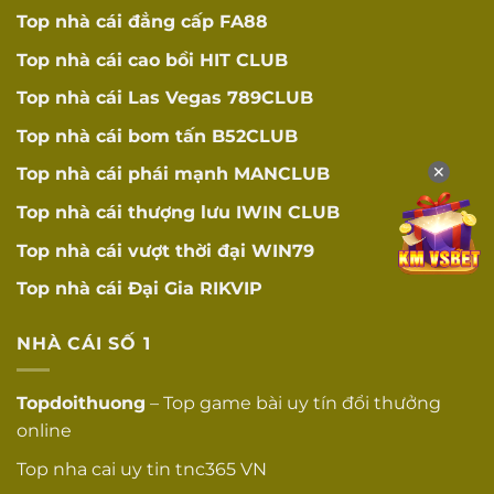
Top nhà cái đẳng cấp
FA88
Top nhà cái cao bồi
HIT CLUB
Top nhà cái Las Vegas
789CLUB
Top nhà cái bom tấn
B52CLUB
✕
Top nhà cái phái mạnh
MANCLUB
Top nhà cái thượng lưu
IWIN CLUB
Top nhà cái vượt thời đại
WIN79
Top nhà cái Đại Gia
RIKVIP
NHÀ CÁI SỐ 1
Topdoithuong
– Top game bài uy tín đổi thưởng
online
Top
nha cai uy tin
tnc365 VN