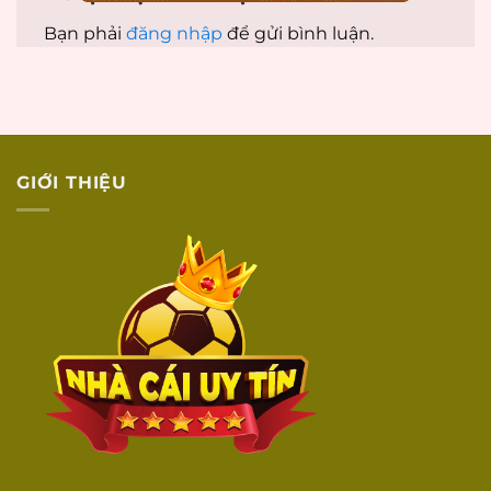
Bạn phải
đăng nhập
để gửi bình luận.
GIỚI THIỆU