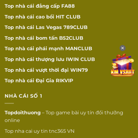
Top nhà cái đẳng cấp
FA88
Top nhà cái cao bồi
HIT CLUB
Top nhà cái Las Vegas
789CLUB
Top nhà cái bom tấn
B52CLUB
✕
Top nhà cái phái mạnh
MANCLUB
Top nhà cái thượng lưu
IWIN CLUB
Top nhà cái vượt thời đại
WIN79
Top nhà cái Đại Gia
RIKVIP
NHÀ CÁI SỐ 1
Topdoithuong
– Top game bài uy tín đổi thưởng
online
Top
nha cai uy tin
tnc365 VN