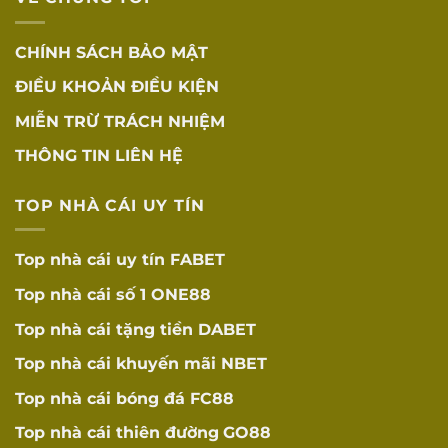
CHÍNH SÁCH BẢO MẬT
ĐIỀU KHOẢN ĐIỀU KIỆN
MIỄN TRỪ TRÁCH NHIỆM
THÔNG TIN LIÊN HỆ
TOP NHÀ CÁI UY TÍN
Top nhà cái uy tín
FABET
Top nhà cái số 1
ONE88
Top nhà cái tặng tiền
DABET
Top nhà cái khuyến mãi
NBET
Top nhà cái bóng đá
FC88
Top nhà cái thiên đường
GO88