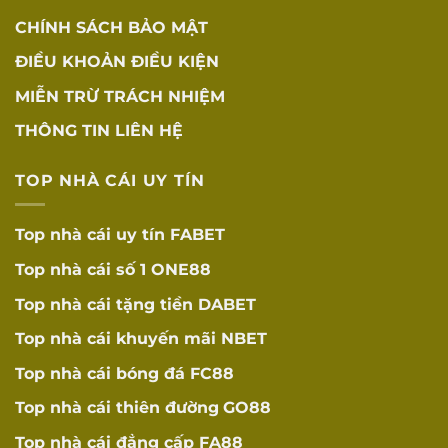
CHÍNH SÁCH BẢO MẬT
ĐIỀU KHOẢN ĐIỀU KIỆN
MIỄN TRỪ TRÁCH NHIỆM
THÔNG TIN LIÊN HỆ
TOP NHÀ CÁI UY TÍN
Top nhà cái uy tín
FABET
Top nhà cái số 1
ONE88
Top nhà cái tặng tiền
DABET
Top nhà cái khuyến mãi
NBET
Top nhà cái bóng đá
FC88
Top nhà cái thiên đường
GO88
Top nhà cái đẳng cấp
FA88