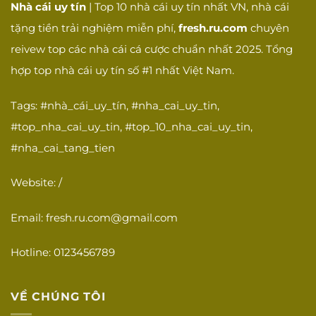
Nhà cái uy tín
| Top 10 nhà cái uy tín nhất VN, nhà cái
tặng tiền trải nghiệm miễn phí,
fresh.ru.com
chuyên
reivew top các nhà cái cá cược chuẩn nhất 2025. Tổng
hợp top nhà cái uy tín số #1 nhất Việt Nam.
Tags: #nhà_cái_uy_tín, #nha_cai_uy_tin,
#top_nha_cai_uy_tin, #top_10_nha_cai_uy_tin,
#nha_cai_tang_tien
Website: /
Email:
fresh.ru.com@gmail.com
Hotline: 0123456789
VỀ CHÚNG TÔI