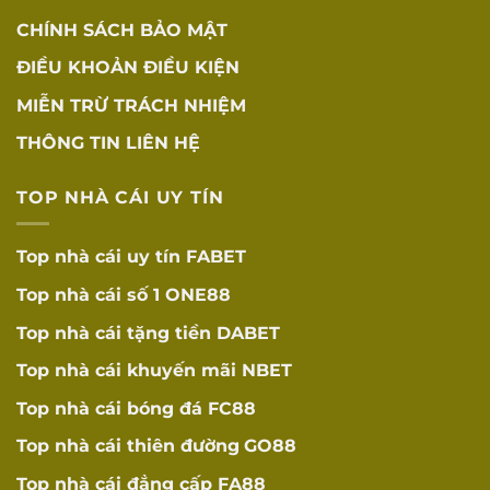
CHÍNH SÁCH BẢO MẬT
ĐIỀU KHOẢN ĐIỀU KIỆN
MIỄN TRỪ TRÁCH NHIỆM
THÔNG TIN LIÊN HỆ
TOP NHÀ CÁI UY TÍN
Top nhà cái uy tín
FABET
Top nhà cái số 1
ONE88
Top nhà cái tặng tiền
DABET
Top nhà cái khuyến mãi
NBET
Top nhà cái bóng đá
FC88
Top nhà cái thiên đường
GO88
Top nhà cái đẳng cấp
FA88