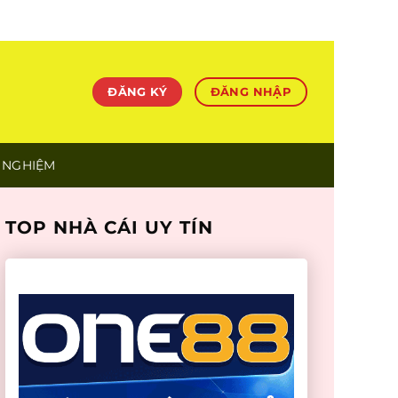
ĐĂNG KÝ
ĐĂNG NHẬP
 NGHIỆM
TOP NHÀ CÁI UY TÍN