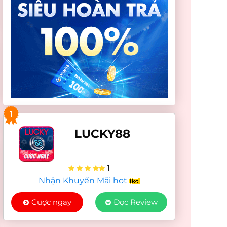
1
LUCKY88
1
Nhận Khuyến Mãi hot
Cược ngay
Đọc Review