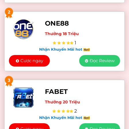
2
ONE88
Thưởng 18 Triệu
1
Nhận Khuyến Mãi hot
Cược ngay
Đọc Review
3
FABET
Thưởng 20 Triệu
2
Nhận Khuyến Mãi hot
Cược ngay
Đọc Review