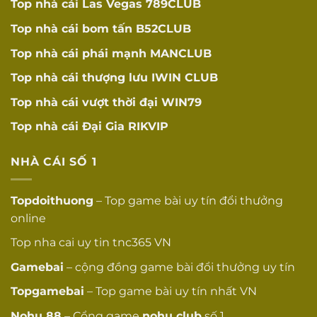
Top nhà cái Las Vegas
789CLUB
Top nhà cái bom tấn
B52CLUB
Top nhà cái phái mạnh
MANCLUB
Top nhà cái thượng lưu
IWIN CLUB
Top nhà cái vượt thời đại
WIN79
Top nhà cái Đại Gia
RIKVIP
NHÀ CÁI SỐ 1
Topdoithuong
– Top game bài uy tín đổi thưởng
online
Top
nha cai uy tin
tnc365 VN
Gamebai
– cộng đồng game bài đổi thưởng uy tín
Topgamebai
– Top game bài uy tín nhất VN
Nohu
88
– Cổng game
nohu club
số 1