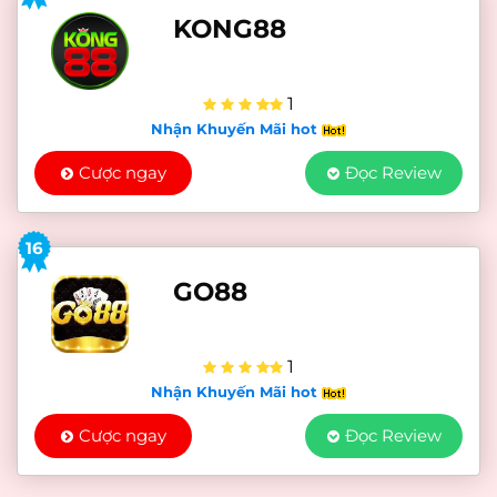
KONG88
1
Nhận Khuyến Mãi hot
Cược ngay
Đọc Review
16
GO88
1
Nhận Khuyến Mãi hot
Cược ngay
Đọc Review