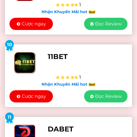
1
Nhận Khuyến Mãi hot
Cược ngay
Đọc Review
10
11BET
1
Nhận Khuyến Mãi hot
Cược ngay
Đọc Review
11
DABET