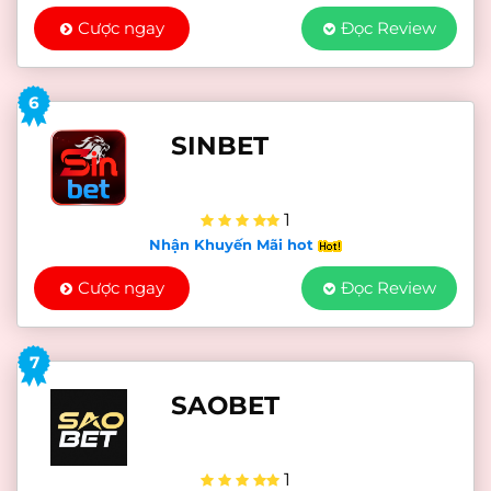
Cược ngay
Đọc Review
6
SINBET
1
Nhận Khuyến Mãi hot
Cược ngay
Đọc Review
7
SAOBET
1