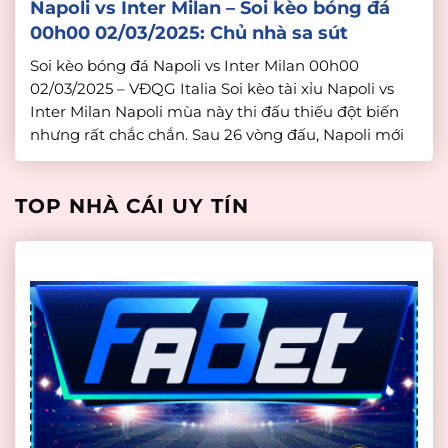
Napoli vs Inter Milan – Soi kèo bóng đá
00h00 02/03/2025: Chủ nhà sa sút
Soi kèo bóng đá Napoli vs Inter Milan 00h00
02/03/2025 – VĐQG Italia Soi kèo tài xỉu Napoli vs
Inter Milan Napoli mùa này thi đấu thiếu đột biến
nhưng rất chắc chắn. Sau 26 vòng đấu, Napoli mới
phải nhận 21 bàn thua và họ vẫn đang là đội thủng
lưới ít nhất Serie A […]
TOP NHÀ CÁI UY TÍN