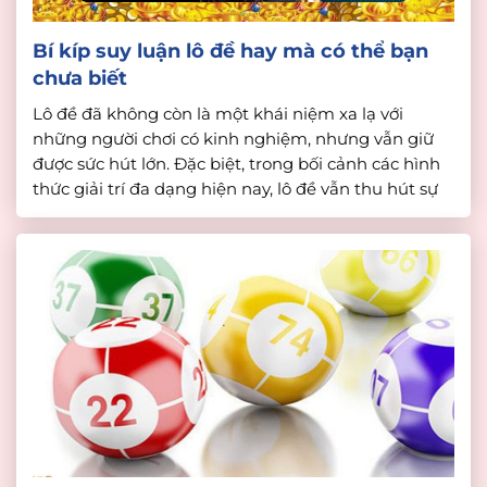
Bí kíp suy luận lô đề hay mà có thể bạn
chưa biết
Lô đề đã không còn là một khái niệm xa lạ với
những người chơi có kinh nghiệm, nhưng vẫn giữ
được sức hút lớn. Đặc biệt, trong bối cảnh các hình
thức giải trí đa dạng hiện nay, lô đề vẫn thu hút sự
quan tâm của đông đảo người chơi đam mê cá […]