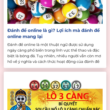
Đánh đề online là gì? Lợi ích mà đánh đề
online mang lại
Đánh đề online là một thuật ngữ được sử dụng
ngày càng phổ biến trong lĩnh vực thể thao và đặc
biệt là bóng đá. Tuy nhiên, nhiều người vẫn còn mơ
hồ về ý nghĩa và cách thức hoạt động của đánh đề
online. Vậy, đánh đề online là gì? Đây là một câu […]