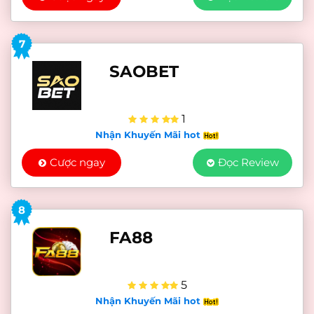
7
SAOBET
1
Nhận Khuyến Mãi hot
Cược ngay
Đọc Review
8
FA88
5
Nhận Khuyến Mãi hot