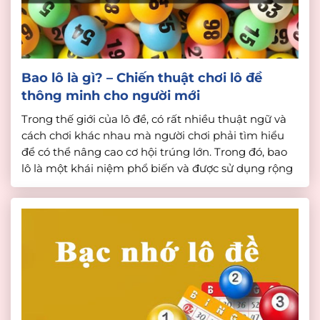
Bao lô là gì? – Chiến thuật chơi lô đề
thông minh cho người mới
Trong thế giới của lô đề, có rất nhiều thuật ngữ và
cách chơi khác nhau mà người chơi phải tìm hiểu
để có thể nâng cao cơ hội trúng lớn. Trong đó, bao
lô là một khái niệm phổ biến và được sử dụng rộng
rãi bởi nhiều người chơi. Nhưng với những người […]