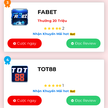
3
FABET
Thưởng 20 Triệu
2
Nhận Khuyến Mãi hot
Cược ngay
Đọc Review
4
TOT88
1
Nhận Khuyến Mãi hot
Cược ngay
Đọc Review