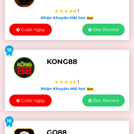
1
Nhận Khuyến Mãi hot
Cược ngay
Đọc Review
15
KONG88
1
Nhận Khuyến Mãi hot
Cược ngay
Đọc Review
16
GO88