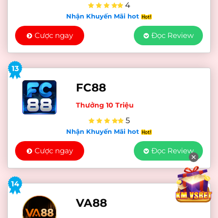
4
Nhận Khuyến Mãi hot
Cược ngay
Đọc Review
13
FC88
Thưởng 10 Triệu
5
Nhận Khuyến Mãi hot
Cược ngay
Đọc Review
✕
14
VA88