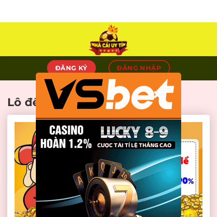
Skip
to
content
ĐĂNG KÝ
ĐĂNG NHẬP
×
Lô đề