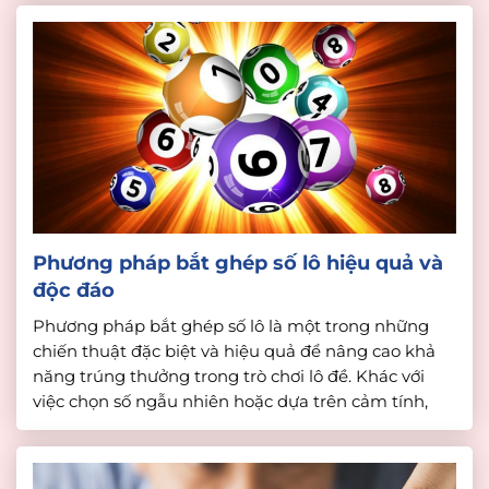
Phương pháp bắt ghép số lô hiệu quả và
độc đáo
Phương pháp bắt ghép số lô là một trong những
chiến thuật đặc biệt và hiệu quả để nâng cao khả
năng trúng thưởng trong trò chơi lô đề. Khác với
việc chọn số ngẫu nhiên hoặc dựa trên cảm tính,
phương pháp bắt ghép số lô tập trung vào việc
phân tích các yếu […]