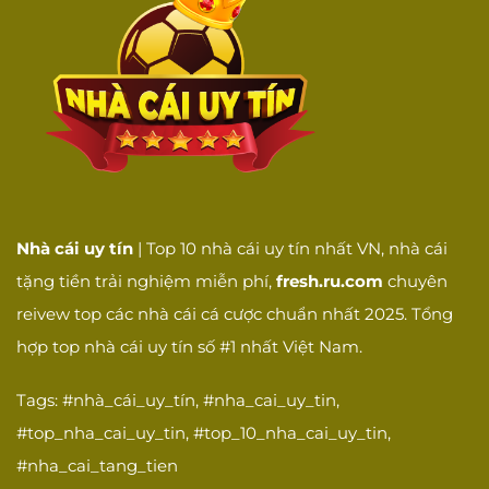
Nhà cái uy tín
| Top 10 nhà cái uy tín nhất VN, nhà cái
tặng tiền trải nghiệm miễn phí,
fresh.ru.com
chuyên
reivew top các nhà cái cá cược chuẩn nhất 2025. Tổng
hợp top nhà cái uy tín số #1 nhất Việt Nam.
Tags: #nhà_cái_uy_tín, #nha_cai_uy_tin,
#top_nha_cai_uy_tin, #top_10_nha_cai_uy_tin,
#nha_cai_tang_tien