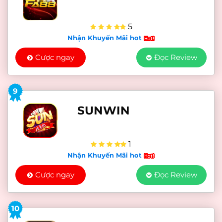
5
Nhận Khuyến Mãi hot
Cược ngay
Đọc Review
9
SUNWIN
1
Nhận Khuyến Mãi hot
Cược ngay
Đọc Review
10