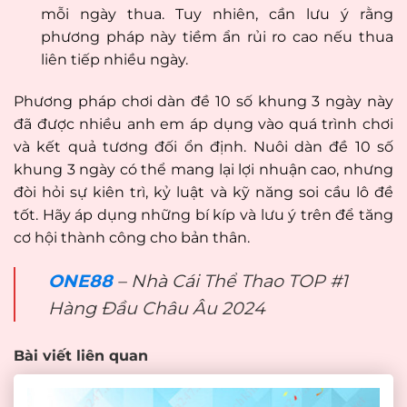
mỗi ngày thua. Tuy nhiên, cần lưu ý rằng
phương pháp này tiềm ẩn rủi ro cao nếu thua
liên tiếp nhiều ngày.
Phương pháp chơi dàn đề 10 số khung 3 ngày này
đã được nhiều anh em áp dụng vào quá trình chơi
và kết quả tương đối ổn định. Nuôi dàn đề 10 số
khung 3 ngày có thể mang lại lợi nhuận cao, nhưng
đòi hỏi sự kiên trì, kỷ luật và kỹ năng soi cầu lô đề
tốt. Hãy áp dụng những bí kíp và lưu ý trên để tăng
cơ hội thành công cho bản thân.
ONE88
– Nhà Cái Thể Thao TOP #1
Hàng Đầu Châu Âu 2024
Bài viết liên quan