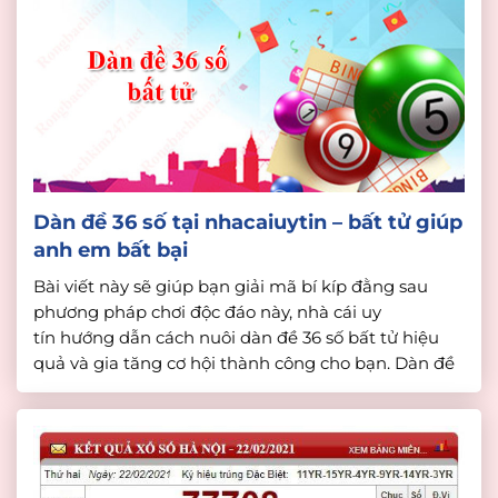
Dàn đề 36 số tại nhacaiuytin – bất tử giúp
anh em bất bại
Bài viết này sẽ giúp bạn giải mã bí kíp đằng sau
phương pháp chơi độc đáo này, nhà cái uy
tín hướng dẫn cách nuôi dàn đề 36 số bất tử hiệu
quả và gia tăng cơ hội thành công cho bạn. Dàn đề
36 số bất tử là gì? Dàn đề 36 số bất […]