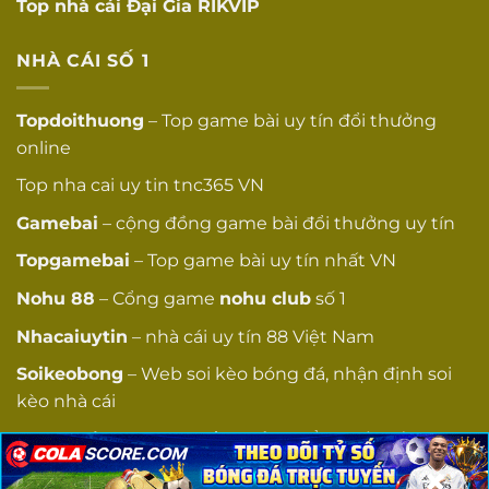
Top nhà cái Đại Gia
RIKVIP
NHÀ CÁI SỐ 1
Topdoithuong
– Top game bài uy tín đổi thưởng
online
Top
nha cai uy tin
tnc365 VN
Gamebai
– cộng đồng game bài đổi thưởng uy tín
Topgamebai
– Top game bài uy tín nhất VN
Nohu
88
– Cổng game
nohu club
số 1
Nhacaiuytin
– nhà cái uy tín 88 Việt Nam
Soikeobong
– Web soi kèo bóng đá, nhận định soi
kèo nhà cái
Gamebai88
– Game đổi thưởng đẳng cấp số 1
×
×
×