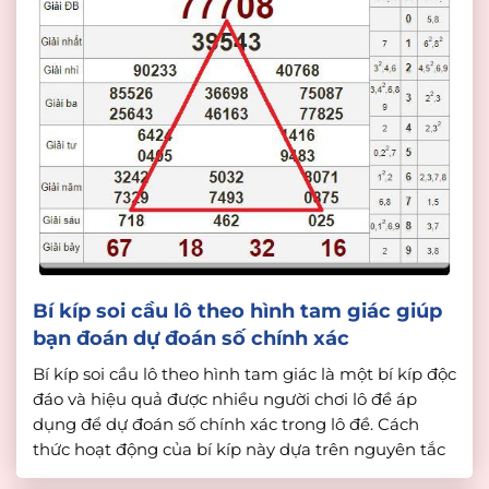
Bí kíp soi cầu lô theo hình tam giác giúp
bạn đoán dự đoán số chính xác
Bí kíp soi cầu lô theo hình tam giác là một bí kíp độc
đáo và hiệu quả được nhiều người chơi lô đề áp
dụng để dự đoán số chính xác trong lô đề. Cách
thức hoạt động của bí kíp này dựa trên nguyên tắc
hình tam giác, trong đó ba số trong […]