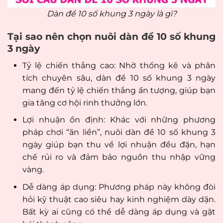
Dàn đề 10 số khung 3 ngày là gì?
Tại sao nên chọn nuôi dàn đề 10 số khung
3 ngày
Tỷ lệ chiến thắng cao: Nhờ thống kê và phân
tích chuyên sâu, dàn đề 10 số khung 3 ngày
mang đến tỷ lệ chiến thắng ấn tượng, giúp bạn
gia tăng cơ hội rinh thưởng lớn.
Lợi nhuận ổn định: Khác với những phương
pháp chơi “ăn liền”, nuôi dàn đề 10 số khung 3
ngày giúp bạn thu về lợi nhuận đều đặn, hạn
chế rủi ro và đảm bảo nguồn thu nhập vững
vàng.
Dễ dàng áp dụng: Phương pháp này không đòi
hỏi kỹ thuật cao siêu hay kinh nghiệm dày dặn.
Bất kỳ ai cũng có thể dễ dàng áp dụng và gặt