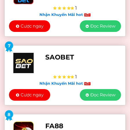
1
Nhận Khuyến Mãi hot
Cược ngay
Đọc Review
7
SAOBET
1
Nhận Khuyến Mãi hot
Cược ngay
Đọc Review
8
FA88