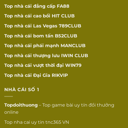
Top nhà cái đẳng cấp
FA88
Top nhà cái cao bồi
HIT CLUB
Top nhà cái Las Vegas
789CLUB
Top nhà cái bom tấn
B52CLUB
Top nhà cái phái mạnh
MANCLUB
Top nhà cái thượng lưu
IWIN CLUB
Top nhà cái vượt thời đại
WIN79
Top nhà cái Đại Gia
RIKVIP
NHÀ CÁI SỐ 1
Topdoithuong
– Top game bài uy tín đổi thưởng
online
Top
nha cai uy tin
tnc365 VN