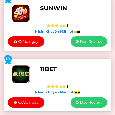
SUNWIN
1
Nhận Khuyến Mãi hot
Cược ngay
Đọc Review
10
11BET
1
Nhận Khuyến Mãi hot
Cược ngay
Đọc Review