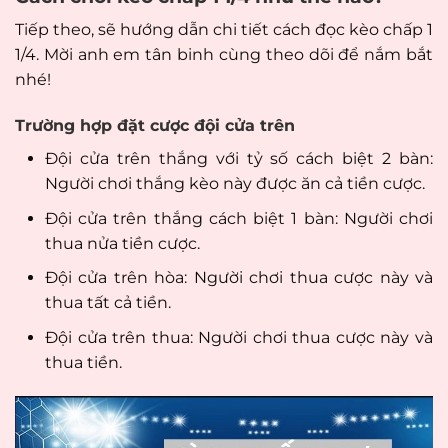
Tiếp theo, sẽ hướng dẫn chi tiết cách đọc kèo chấp 1
1/4. Mời anh em tân binh cùng theo dõi để nắm bắt
nhé!
Trường hợp đặt cược đội cửa trên
Đội cửa trên thắng với tỷ số cách biệt 2 bàn:
Người chơi thắng kèo này được ăn cả tiền cược.
Đội cửa trên thắng cách biệt 1 bàn: Người chơi
thua nửa tiền cược.
Đội cửa trên hòa: Người chơi thua cược này và
thua tất cả tiền.
Đội cửa trên thua: Người chơi thua cược này và
thua tiền.