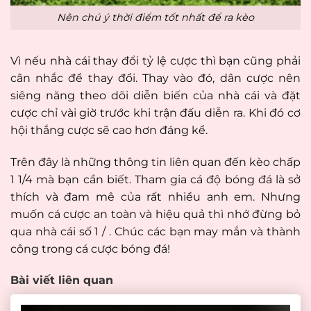
Nên chú ý thời điểm tốt nhất để ra kèo
Vì nếu nhà cái thay đổi tỷ lệ cược thì bạn cũng phải
cân nhắc để thay đổi. Thay vào đó, dân cược nên
siêng năng theo dõi diễn biến của nhà cái và đặt
cược chỉ vài giờ trước khi trận đấu diễn ra. Khi đó cơ
hội thắng cược sẽ cao hơn đáng kể.
Trên đây là những thông tin liên quan đến kèo chấp
1 1/4 mà bạn cần biết. Tham gia cá độ bóng đá là sở
thích và đam mê của rất nhiều anh em. Nhưng
muốn cá cược an toàn và hiệu quả thì nhớ đừng bỏ
qua nhà cái số 1
/
. Chúc các bạn may mắn và thành
công trong cá cược bóng đá
!
Bài viết liên quan