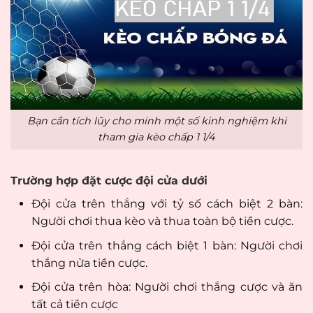
Bạn cần tích lũy cho minh một số kinh nghiệm khi
tham gia kèo chấp 1 1/4
Trường hợp đặt cược đội cửa dưới
Đội cửa trên thắng với tỷ số cách biệt 2 bàn:
Người chơi thua kèo và thua toàn bộ tiền cược.
Đội cửa trên thắng cách biệt 1 bàn: Người chơi
thắng nửa tiền cược.
Đội cửa trên hòa: Người chơi thắng cược và ăn
tất cả tiền cược