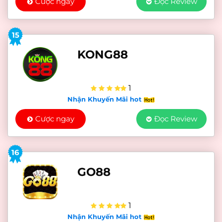
Cược ngay
Đọc Review
15
KONG88
1
Nhận Khuyến Mãi hot
Cược ngay
Đọc Review
16
GO88
1
Nhận Khuyến Mãi hot