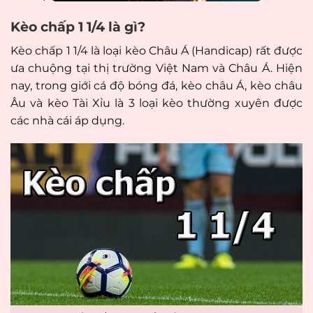
Kèo chấp 1 1/4 là gì?
Kèo chấp 1 1/4 là loại kèo Châu Á (Handicap) rất được
ưa chuộng tại thị trường Việt Nam và Châu Á. Hiện
nay, trong giới cá độ bóng đá, kèo châu Á, kèo châu
Âu và kèo Tài Xỉu là 3 loại kèo thường xuyên được
các nhà cái áp dụng.