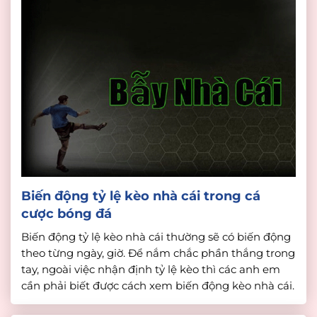
Biến động tỷ lệ kèo nhà cái trong cá
cược bóng đá
Biến động tỷ lệ kèo nhà cái thường sẽ có biến động
theo từng ngày, giờ. Để nắm chắc phần thắng trong
tay, ngoài việc nhận định tỷ lệ kèo thì các anh em
cần phải biết được cách xem biến động kèo nhà cái.
Hãy cùng nhà cái số 1 theo dõi bài viết để […]