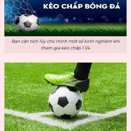
Bạn cần tích lũy cho minh một số kinh nghiệm khi
tham gia kèo chấp 1 1/4