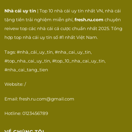
Nhà cái uy tín
| Top 10 nhà cái uy tín nhất VN, nhà cái
tặng tiền trải nghiệm miễn phí,
fresh.ru.com
chuyên
reivew top các nhà cái cá cược chuẩn nhất 2025. Tổng
hợp top nhà cái uy tín số #1 nhất Việt Nam.
Tags: #nhà_cái_uy_tín, #nha_cai_uy_tin,
#top_nha_cai_uy_tin, #top_10_nha_cai_uy_tin,
#nha_cai_tang_tien
Website: /
Email:
fresh.ru.com@gmail.com
Hotline: 0123456789
VỀ CHÚNG TÔI