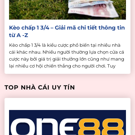
Kèo chấp 1 3/4 – Giải mã chi tiết thông tin
từ A -Z
Kèo chấp 1 3/4 là kiểu cược phổ biến tại nhiều nhà
cái khác nhau. Nhiều người thường lựa chọn cửa cá
cược này bởi giá trị giải thưởng lớn cũng như mang
lại nhiều cơ hội chiến thắng cho người chơi. Tuy
nhiên, nếu là một người mới, chắc chắn bạn sẽ cảm
thấy […]
TOP NHÀ CÁI UY TÍN