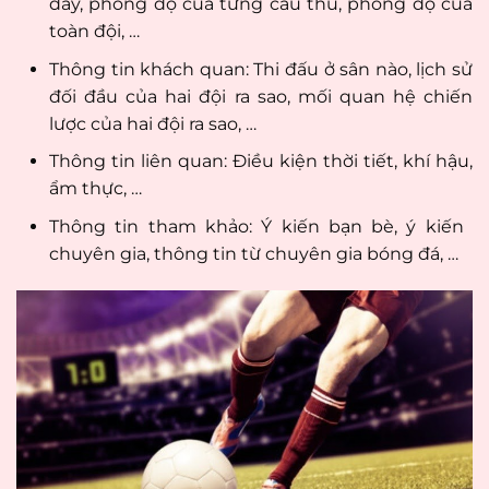
đây, phong độ của từng cầu thủ, phong độ của
toàn đội, …
Thông tin khách quan: Thi đấu ở sân nào, lịch sử
đối đầu của hai đội ra sao, mối quan hệ chiến
lược của hai đội ra sao, …
Thông tin liên quan: Điều kiện thời tiết, khí hậu,
ẩm thực, …
Thông tin tham khảo: Ý kiến ​​bạn bè, ý kiến ​​
chuyên gia, thông tin từ chuyên gia bóng đá, …