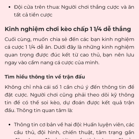
Đội cửa trên thua: Người chơi thắng cược và ăn
tất cả tiền cược
Kinh nghiệm chơi kèo chấp 1 1/4 dễ thắng
Cuối cùng, muốn chia sẻ đến các bạn kinh nghiệm
cá cược 1 1/4 dễ ăn. Dưới đây là những kinh nghiệm
quan trọng được đúc kết từ cao thủ, bạn nên lưu
ngay vào cẩm nang cá cược của mình.
Tìm hiểu thông tin về trận đấu
Không chỉ nhà cái số 1 cần chú ý đến thông tin để
đặt cược. Người chơi cũng phải theo dõi kỹ thông
tin để có thể soi kèo, dự đoán được kết quả trận
đấu. Thông tin quan tâm là:
Thông tin cơ bản về hai đội: Huấn luyện viên, các
cầu thủ, đội hình, chiến thuật, tâm trạng gần