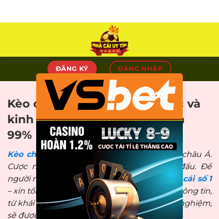
Skip
to
content
ĐĂNG KÝ
ĐĂNG NHẬP
×
Kèo chấp 1 1/4 là gì? Cách đọc và
kinh nghiệm chiến thắng đến
99%
Kèo chấp 1 1/4
là loại kèo thuộc dạng kèo châu Á.
Cược này được đặt cho khá nhiều trận đấu. Để
người mới hiểu rõ về cách đặt cược này,
nhà cái số 1
– xin tổng hợp qua bài viết dưới đây. Tất cả thông tin,
từ khái niệm, ý nghĩa, cách đọc cho đến trải nghiệm,
sẽ được đề cập. Mời các bạn cùng đón đọc.