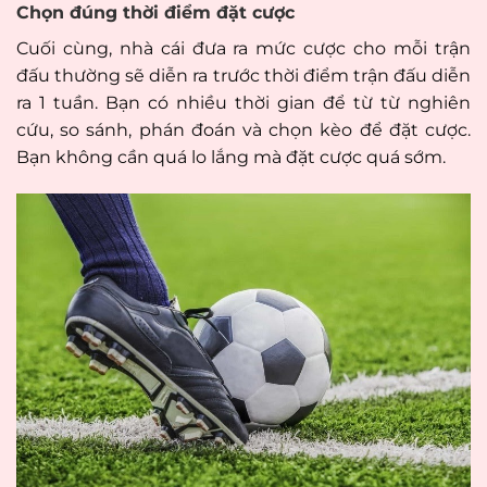
Chọn đúng thời điểm đặt cược
Cuối cùng, nhà cái đưa ra mức cược cho mỗi trận
đấu thường sẽ diễn ra trước thời điểm trận đấu diễn
ra 1 tuần. Bạn có nhiều thời gian để từ từ nghiên
cứu, so sánh, phán đoán và chọn kèo để đặt cược.
Bạn không cần quá lo lắng mà đặt cược quá sớm.