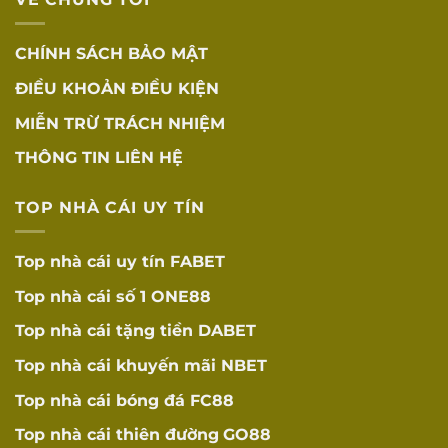
CHÍNH SÁCH BẢO MẬT
ĐIỀU KHOẢN ĐIỀU KIỆN
MIỄN TRỪ TRÁCH NHIỆM
THÔNG TIN LIÊN HỆ
TOP NHÀ CÁI UY TÍN
Top nhà cái uy tín
FABET
Top nhà cái số 1
ONE88
Top nhà cái tặng tiền
DABET
Top nhà cái khuyến mãi
NBET
Top nhà cái bóng đá
FC88
Top nhà cái thiên đường
GO88