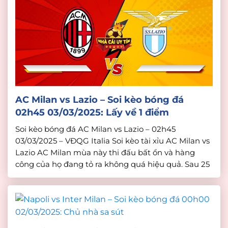
AC Milan vs Lazio – Soi kèo bóng đá
02h45 03/03/2025: Lấy về 1 điểm
Soi kèo bóng đá AC Milan vs Lazio – 02h45
03/03/2025 – VĐQG Italia Soi kèo tài xỉu AC Milan vs
Lazio AC Milan mùa này thi đấu bất ổn và hàng
công của họ đang tỏ ra không quá hiệu quả. Sau 25
vòng đấu, AC Milan mới ghi được 37 bàn. Phong độ
của […]