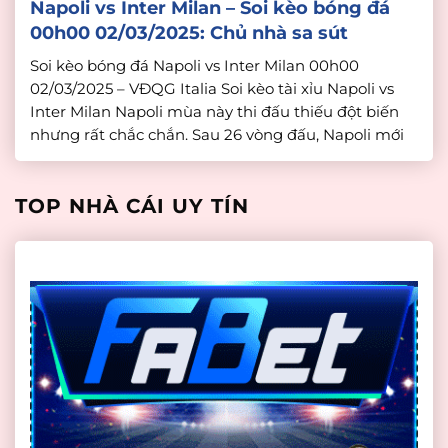
Napoli vs Inter Milan – Soi kèo bóng đá
00h00 02/03/2025: Chủ nhà sa sút
Soi kèo bóng đá Napoli vs Inter Milan 00h00
02/03/2025 – VĐQG Italia Soi kèo tài xỉu Napoli vs
Inter Milan Napoli mùa này thi đấu thiếu đột biến
nhưng rất chắc chắn. Sau 26 vòng đấu, Napoli mới
phải nhận 21 bàn thua và họ vẫn đang là đội thủng
lưới ít nhất Serie A […]
TOP NHÀ CÁI UY TÍN