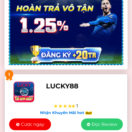
1
LUCKY88
1
Nhận Khuyến Mãi hot
Cược ngay
Đọc Review