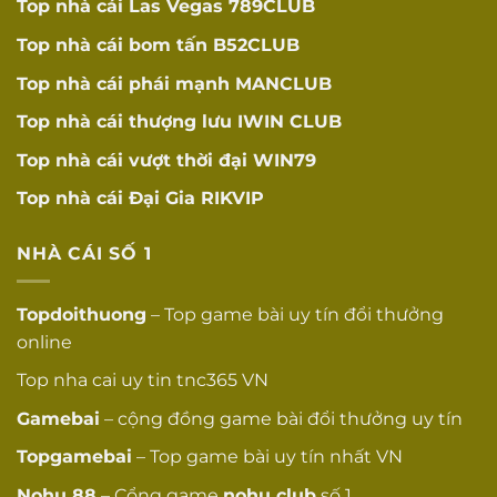
Top nhà cái Las Vegas
789CLUB
Top nhà cái bom tấn
B52CLUB
Top nhà cái phái mạnh
MANCLUB
Top nhà cái thượng lưu
IWIN CLUB
Top nhà cái vượt thời đại
WIN79
Top nhà cái Đại Gia
RIKVIP
NHÀ CÁI SỐ 1
Topdoithuong
– Top game bài uy tín đổi thưởng
online
Top
nha cai uy tin
tnc365 VN
Gamebai
– cộng đồng game bài đổi thưởng uy tín
Topgamebai
– Top game bài uy tín nhất VN
Nohu
88
– Cổng game
nohu club
số 1