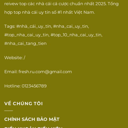
reivew top các nhà cái cá cược chuẩn nhất 2025. Tổng
hợp top nhà cái uy tín số #1 nhất Việt Nam.
Tags: #nhà_cái_uy_tín, #nha_cai_uy_tin,
#top_nha_cai_uy_tin, #top_10_nha_cai_uy_tin,
#nha_cai_tang_tien
Website: /
Email:
fresh.ru.com@gmail.com
Hotline: 0123456789
VỀ CHÚNG TÔI
CHÍNH SÁCH BẢO MẬT