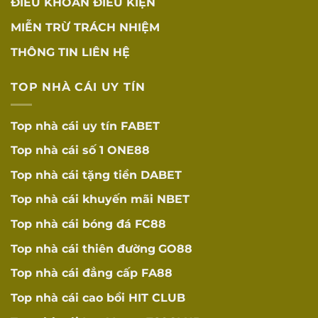
ĐIỀU KHOẢN ĐIỀU KIỆN
MIỄN TRỪ TRÁCH NHIỆM
THÔNG TIN LIÊN HỆ
TOP NHÀ CÁI UY TÍN
Top nhà cái uy tín
FABET
Top nhà cái số 1
ONE88
Top nhà cái tặng tiền
DABET
Top nhà cái khuyến mãi
NBET
Top nhà cái bóng đá
FC88
Top nhà cái thiên đường
GO88
Top nhà cái đẳng cấp
FA88
Top nhà cái cao bồi
HIT CLUB