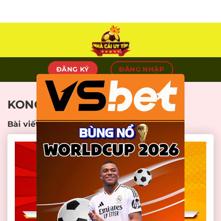
Skip
to
content
ĐĂNG KÝ
ĐĂNG NHẬP
×
KONG88
Bài viết liên quan