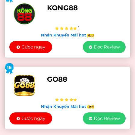
KONG88
1
Nhận Khuyến Mãi hot
Cược ngay
Đọc Review
16
GO88
1
Nhận Khuyến Mãi hot
Cược ngay
Đọc Review