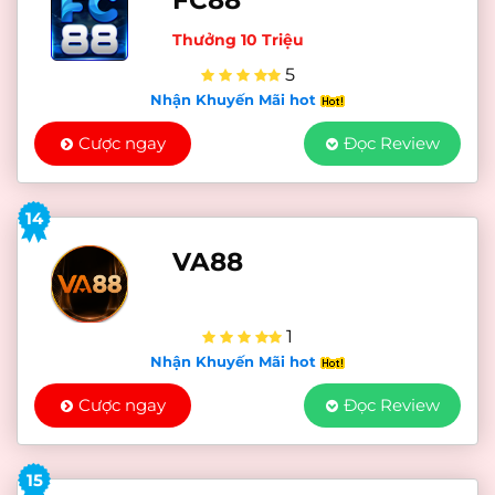
Thưởng 10 Triệu
5
Nhận Khuyến Mãi hot
Cược ngay
Đọc Review
14
VA88
1
Nhận Khuyến Mãi hot
Cược ngay
Đọc Review
15