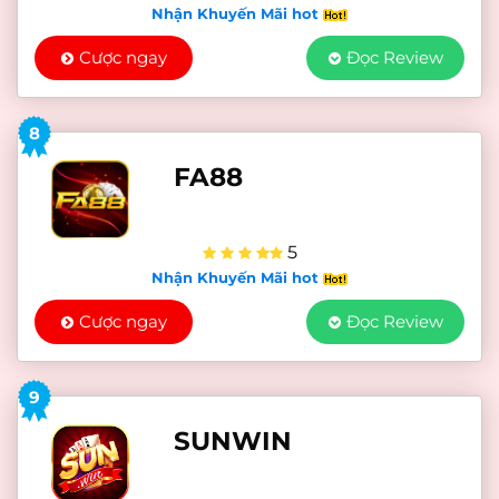
Nhận Khuyến Mãi hot
Cược ngay
Đọc Review
8
FA88
5
Nhận Khuyến Mãi hot
Cược ngay
Đọc Review
9
SUNWIN