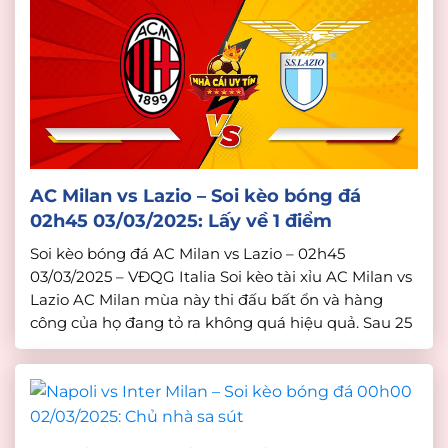
AC Milan vs Lazio – Soi kèo bóng đá
02h45 03/03/2025: Lấy về 1 điểm
Soi kèo bóng đá AC Milan vs Lazio – 02h45
03/03/2025 – VĐQG Italia Soi kèo tài xỉu AC Milan vs
Lazio AC Milan mùa này thi đấu bất ổn và hàng
công của họ đang tỏ ra không quá hiệu quả. Sau 25
vòng đấu, AC Milan mới ghi được 37 bàn. Phong độ
của […]