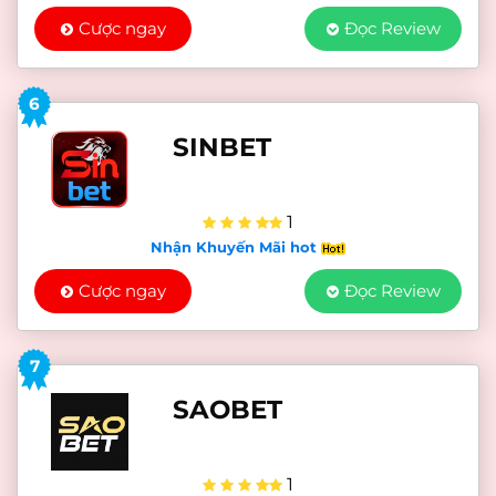
Cược ngay
Đọc Review
6
SINBET
1
Nhận Khuyến Mãi hot
Cược ngay
Đọc Review
7
SAOBET
1