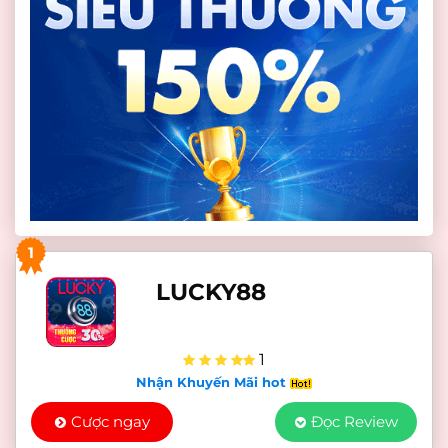
1
LUCKY88
1
Nhận Khuyến Mãi hot
Cược ngay
Đọc Review