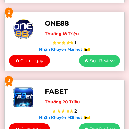
2
ONE88
Thưởng 18 Triệu
1
Nhận Khuyến Mãi hot
Cược ngay
Đọc Review
3
FABET
Thưởng 20 Triệu
2
Nhận Khuyến Mãi hot
Cược ngay
Đọc Review