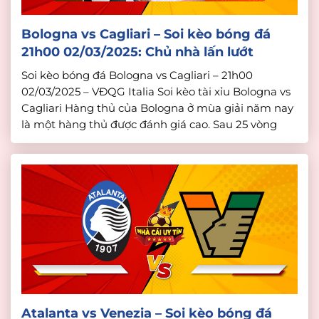
Bologna vs Cagliari – Soi kèo bóng đá
21h00 02/03/2025: Chủ nhà lấn lướt
Soi kèo bóng đá Bologna vs Cagliari – 21h00
02/03/2025 – VĐQG Italia Soi kèo tài xỉu Bologna vs
Cagliari Hàng thủ của Bologna ở mùa giải năm nay
là một hàng thủ được đánh giá cao. Sau 25 vòng
đấu, Bologna mới thủng lưới 31 bàn. Phong độ của
Bologna vẫn đang là rất tốt, […]
Atalanta vs Venezia – Soi kèo bóng đá