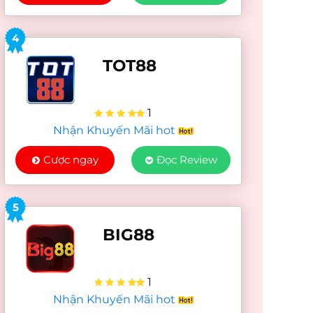
4
TOT88
1
Nhận Khuyến Mãi hot
Cược ngay
Đọc Review
5
BIG88
1
Nhận Khuyến Mãi hot