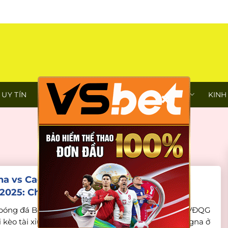
×
 UY TÍN
LÔ ĐỀ
TOP NHÀ CÁI
HƯỚNG DẪN
KINH
a vs Cagliari – Soi kèo bóng đá 21h00
2025: Chủ nhà lấn lướt
 bóng đá Bologna vs Cagliari – 21h00 02/03/2025 – VĐQG
oi kèo tài xỉu Bologna vs Cagliari Hàng thủ của Bologna ở