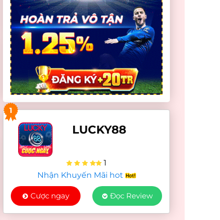
1
LUCKY88
1
Nhận Khuyến Mãi hot
Cược ngay
Đọc Review