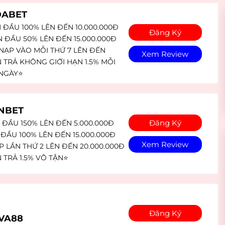
DABET
ĐẦU 100% LÊN ĐẾN 10.000.000Đ
Đăng Ký
ĐẦU 50% LÊN ĐẾN 15.000.000Đ
ẠP VÀO MỖI THỨ 7 LÊN ĐẾN
Xem Review
 TRẢ KHÔNG GIỚI HẠN 1.5% MỖI
NGÀY⭐
NBET
Đăng Ký
ĐẦU 150% LÊN ĐẾN 5.000.000Đ
ẦU 100% LÊN ĐẾN 15.000.000Đ
Xem Review
 LẦN THỨ 2 LÊN ĐẾN 20.000.000Đ
TRẢ 1.5% VÔ TẬN⭐
Đăng Ký
VA88