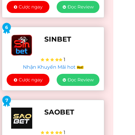
Cược ngay
Đọc Review
6
SINBET
1
Nhận Khuyến Mãi hot
Cược ngay
Đọc Review
7
SAOBET
1