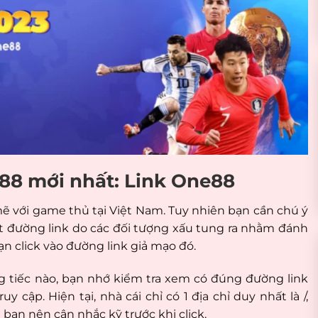
e88 mới nhất: Link One88
ẽ với game thủ tại Việt Nam. Tuy nhiên bạn cần chú ý
 ít đường link do các đối tượng xấu tung ra nhằm đánh
bạn click vào đường link giả mạo đó.
g tiếc nào, bạn nhớ kiểm tra xem có đúng đường link
y cập. Hiện tại, nhà cái chỉ có 1 địa chỉ duy nhất là /,
 bạn nên cân nhắc kỹ trước khi click.