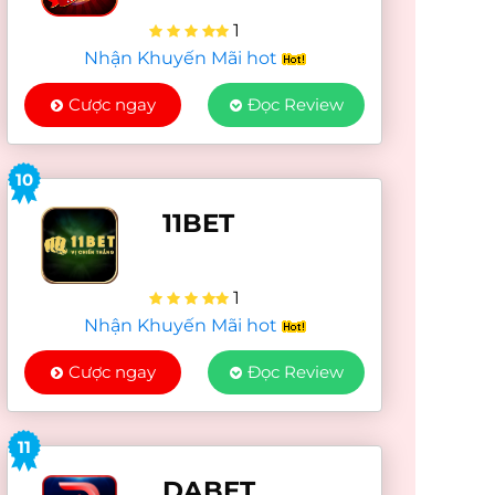
1
Nhận Khuyến Mãi hot
Cược ngay
Đọc Review
10
11BET
1
Nhận Khuyến Mãi hot
Cược ngay
Đọc Review
11
DABET