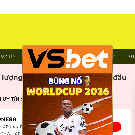
×
 UY TÍN
LÔ ĐỀ
TOP NHÀ CÁI
HƯỚNG DẪN
KINH
t lượng người chơi khủng hàng đầu
 UY TÍN SỐ 1 VIỆT NAM
ONE88
Đăng Ký
ẠP LẦN ĐẦU LÊN ĐẾN 5.800.000Đ
CHO NẠP LẦN ĐẦU LÊN ĐẾN