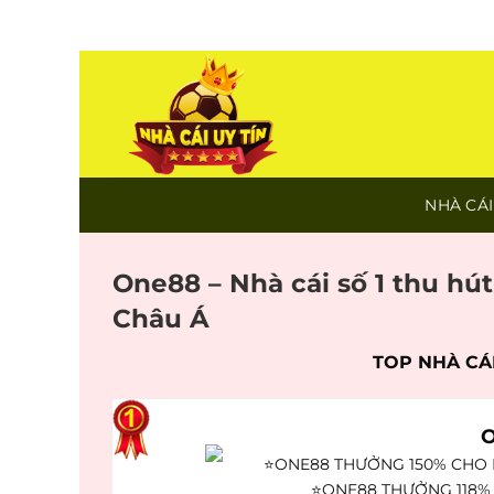
Skip
to
content
NHÀ CÁI
One88 – Nhà cái số 1 thu hú
Châu Á
TOP NHÀ CÁI
⭐ONE88 THƯỞNG 150% CHO N
⭐ONE88 THƯỞNG 118% 