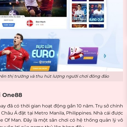
rên thị trường và thu hút lượng người chơi đông đảo
ái One88
ay đã có thời gian hoạt động gần 10 năm. Trụ sở chính
Châu Á đặt tại Metro Manila, Philippines. Nhà cái được
le Of Man. Đây là một sân chơi có hệ thống quản lý vô