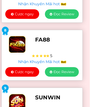
Nhận Khuyến Mãi hot
Cược ngay
Đọc Review
8
FA88
5
Nhận Khuyến Mãi hot
Cược ngay
Đọc Review
9
SUNWIN