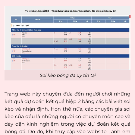
Soi kèo bóng đá uy tín tại
Trang web này chuyên đưa đến người chơi những
kết quả dự đoán kết quả hiệp 2 bằng các bài viết soi
kèo và nhận định. Hơn thế nữa, các chuyên gia soi
kèo của đều là những người có chuyên môn cao và
dày dặn kinh nghiệm trong việc dự đoán kết quả
bóng đá. Do đó, khi truy cập vào website , anh em