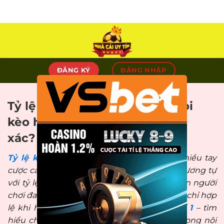
Skip
to
content
ĐĂNG KÝ
ĐĂNG NHẬP
×
Tỷ lệ kèo hiệp 2 là gì? Cách soi
kèo hiệp 2 như thế nào chính
xác?
Tỷ lệ kèo hiệp 2
là một thuật ngữ được nhiều tay
cược cá độ bóng đá trực tuyến nhắc đến. Tương tự
với tỷ lệ kèo hiệp 1, kèo hiệp 2 cung cấp đến người
chơi đa dạng các loại kèo cược khác nhau và chỉ hợp
lệ khi hiệp 2 bắt đầu. Hãy cùng
nhà cái số 1
–
tìm
hiểu chi tiết hơn về tỷ lệ kèo cược hiệp 2 trong nội