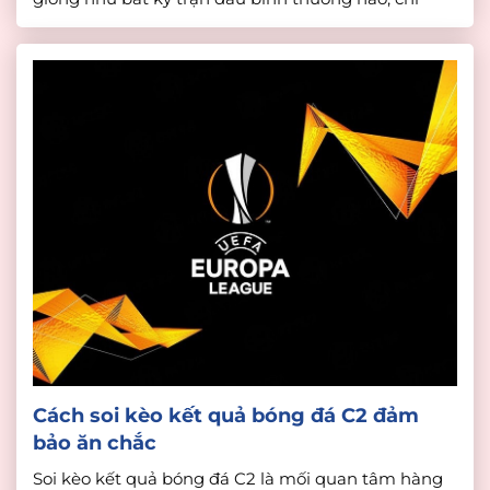
khác là diễn ra vào những khung giờ khác nhau. Do
múi giờ khác nhau […]
Cách soi kèo kết quả bóng đá C2 đảm
bảo ăn chắc
Soi kèo kết quả bóng đá C2 là mối quan tâm hàng