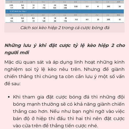
Cách soi kèo hiệp 2 trong cá cược bóng đá
Những lưu ý khi đặt cược tỷ lệ kèo hiệp 2 cho
người mới
Mặc dù quan sát và áp dụng linh hoạt những kinh
nghiệm soi tỷ lệ kèo nêu trên. Nhưng để giành
chiến thắng thì chúng ta còn cần lưu ý một số vấn
đề sau:
Khi tham gia đặt cược bóng đá thì những đội
bóng mạnh thường sẽ có khả năng giành chiến
thắng cao hơn. Nếu như bạn nghi ngờ vào việc
bán độ ở hiệp thi đấu thì hai thì nên đặt cược
vào cửa trên để thắng tiền cược nhé.