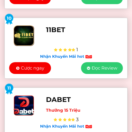
10
11BET
1
Nhận Khuyến Mãi hot
Cược ngay
Đọc Review
11
DABET
Thưởng 15 Triệu
3
Nhận Khuyến Mãi hot