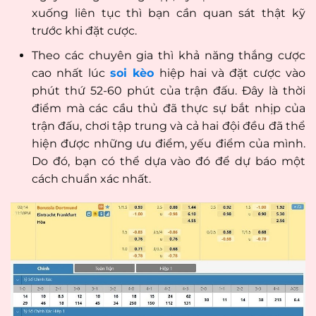
xuống liên tục thì bạn cần quan sát thật kỹ
trước khi đặt cược.
Theo các chuyên gia thì khả năng thắng cược
cao nhất lúc
soi kèo
hiệp hai và đặt cược vào
phút thứ 52-60 phút của trận đấu. Đây là thời
điểm mà các cầu thủ đã thực sự bắt nhịp của
trận đấu, chơi tập trung và cả hai đội đều đã thể
hiện được những ưu điểm, yếu điểm của mình.
Do đó, bạn có thể dựa vào đó để dự báo một
cách chuẩn xác nhất.