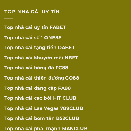
TOP NHÀ CÁI UY TÍN
Top nhà cái uy tín
FABET
Top nhà cái số 1
ONE88
Top nhà cái tặng tiền
DABET
Top nhà cái khuyến mãi
NBET
Top nhà cái bóng đá
FC88
Top nhà cái thiên đường
GO88
Top nhà cái đẳng cấp
FA88
Top nhà cái cao bồi
HIT CLUB
Top nhà cái Las Vegas
789CLUB
Top nhà cái bom tấn
B52CLUB
Top nhà cái phái mạnh
MANCLUB