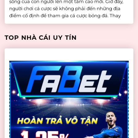
sống của con người lên một tầm cao mới. Giờ đây,
người chơi cá cược sẽ không phải đến những địa
điểm cố định để tham gia cá cược bóng đá. Thay
vào đó, chỉ cần có đường truyền internet ổn định và
một […]
TOP NHÀ CÁI UY TÍN