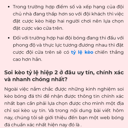
Trong trường hợp điểm số và xếp hạng của đội
chủ nhà đang thấp hơn so với đội khách thì việc
đặt cược kèo hiệp hai người chơi nên lựa chọn
đặt cược vào cửa trên.
Đối với trường hợp hai đội bóng đang thi đấu với
phong độ và thực lực tương đương nhau thì đặt
cược đội cửa trên sẽ có
tỷ lệ kèo
chiến thắng
cao hơn hẳn.
Soi kèo tỷ lệ hiệp 2 ở đâu uy tín, chính xác
và nhanh chóng nhất?
Ngoài việc nắm chắc được những kinh nghiệm soi
kèo bóng đá thì để nhận được thông tin chính xác
nhất bạn cần phải lựa chọn được cho mình một địa
chỉ soi kèo uy tín. Và trong nội dung bài viết hôm
nay, chúng tôi sẽ giới thiệu đến bạn một web bóng
đá chuẩn xác nhất hiện nay đó là .