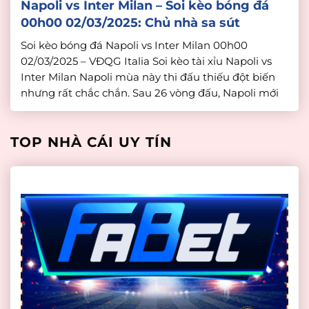
Napoli vs Inter Milan – Soi kèo bóng đá
00h00 02/03/2025: Chủ nhà sa sút
Soi kèo bóng đá Napoli vs Inter Milan 00h00
02/03/2025 – VĐQG Italia Soi kèo tài xỉu Napoli vs
Inter Milan Napoli mùa này thi đấu thiếu đột biến
nhưng rất chắc chắn. Sau 26 vòng đấu, Napoli mới
phải nhận 21 bàn thua và họ vẫn đang là đội thủng
lưới ít nhất Serie A […]
TOP NHÀ CÁI UY TÍN