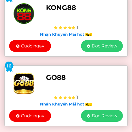
KONG88
1
Nhận Khuyến Mãi hot
Cược ngay
Đọc Review
16
GO88
1
Nhận Khuyến Mãi hot
Cược ngay
Đọc Review