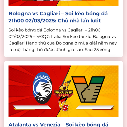
Bologna vs Cagliari – Soi kèo bóng đá
21h00 02/03/2025: Chủ nhà lấn lướt
Soi kèo bóng đá Bologna vs Cagliari – 21h00
02/03/2025 – VĐQG Italia Soi kèo tài xỉu Bologna vs
Cagliari Hàng thủ của Bologna ở mùa giải năm nay
là một hàng thủ được đánh giá cao. Sau 25 vòng
đấu, Bologna mới thủng lưới 31 bàn. Phong độ của
Bologna vẫn đang là rất tốt, […]
Atalanta vs Venezia – Soi kèo bóng đá