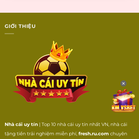
GIỚI THIỆU
✕
Nhà cái uy tín
| Top 10 nhà cái uy tín nhất VN, nhà cái
tặng tiền trải nghiệm miễn phí,
fresh.ru.com
chuyên