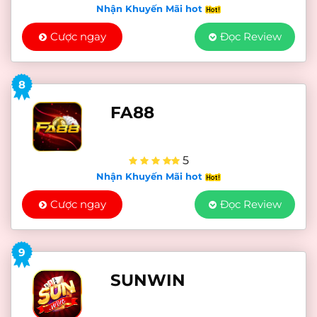
Nhận Khuyến Mãi hot
Cược ngay
Đọc Review
8
FA88
5
Nhận Khuyến Mãi hot
Cược ngay
Đọc Review
9
SUNWIN