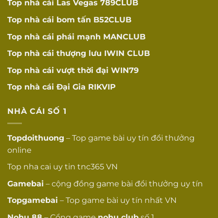
Top nhà cái Las Vegas
789CLUB
Top nhà cái bom tấn
B52CLUB
Top nhà cái phái mạnh
MANCLUB
Top nhà cái thượng lưu
IWIN CLUB
Top nhà cái vượt thời đại
WIN79
Top nhà cái Đại Gia
RIKVIP
NHÀ CÁI SỐ 1
Topdoithuong
– Top game bài uy tín đổi thưởng
online
Top
nha cai uy tin
tnc365 VN
Gamebai
– cộng đồng game bài đổi thưởng uy tín
Topgamebai
– Top game bài uy tín nhất VN
Nohu
88
– Cổng game
nohu club
số 1