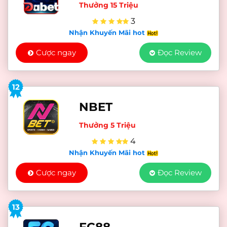
Thưởng 15 Triệu
3
Nhận Khuyến Mãi hot
Cược ngay
Đọc Review
12
NBET
Thưởng 5 Triệu
4
Nhận Khuyến Mãi hot
Cược ngay
Đọc Review
13
FC88