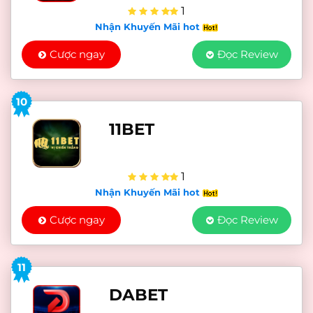
1
Nhận Khuyến Mãi hot
Cược ngay
Đọc Review
10
11BET
1
Nhận Khuyến Mãi hot
Cược ngay
Đọc Review
11
DABET