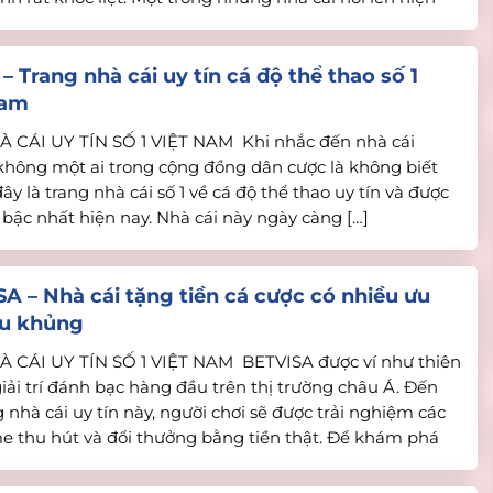
 kể […]
 Trang nhà cái uy tín cá độ thể thao số 1
Nam
 CÁI UY TÍN SỐ 1 VIỆT NAM Khi nhắc đến nhà cái
hông một ai trong cộng đồng dân cược là không biết
đây là trang nhà cái số 1 về cá độ thể thao uy tín và được
bậc nhất hiện nay. Nhà cái này ngày càng […]
A – Nhà cái tặng tiền cá cược có nhiều ưu
êu khủng
 CÁI UY TÍN SỐ 1 VIỆT NAM BETVISA được ví như thiên
iải trí đánh bạc hàng đầu trên thị trường châu Á. Đến
g nhà cái uy tín này, người chơi sẽ được trải nghiệm các
e thu hút và đổi thưởng bằng tiền thật. Để khám phá