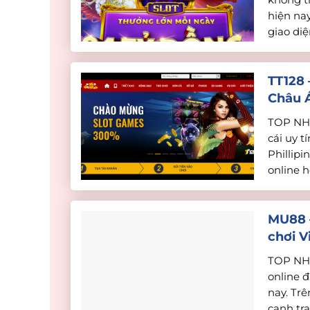
hiện nay
giao diệ
[…]
TT128 
Châu 
TOP NHÀ
cái uy 
Phillipi
online h
đứng rất
MU88 –
chơi V
TOP NHÀ
online 
nay. Trê
cạnh tra