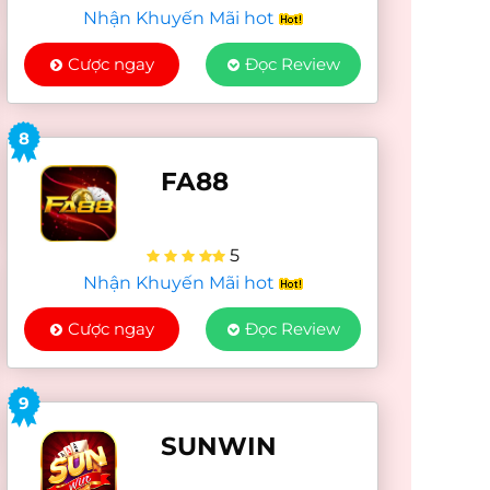
Nhận Khuyến Mãi hot
Cược ngay
Đọc Review
8
FA88
5
Nhận Khuyến Mãi hot
Cược ngay
Đọc Review
9
SUNWIN