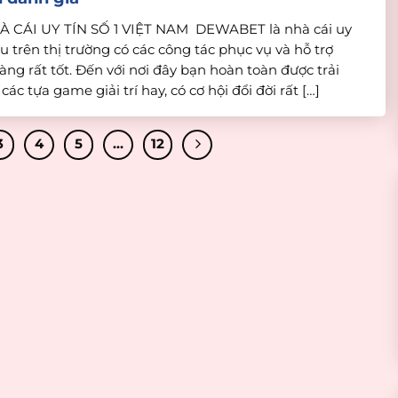
 CÁI UY TÍN SỐ 1 VIỆT NAM DEWABET là nhà cái uy
ầu trên thị trường có các công tác phục vụ và hỗ trợ
ng rất tốt. Đến với nơi đây bạn hoàn toàn được trải
ác tựa game giải trí hay, có cơ hội đổi đời rất […]
3
4
5
…
12