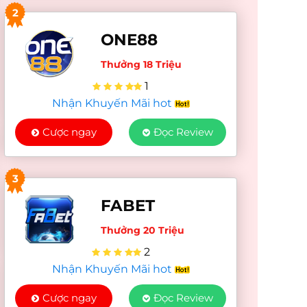
2
ONE88
Thưởng 18 Triệu
1
Nhận Khuyến Mãi hot
Cược ngay
Đọc Review
3
FABET
Thưởng 20 Triệu
2
Nhận Khuyến Mãi hot
Cược ngay
Đọc Review