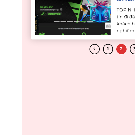
TOP NHÀ
tín đi đ
khách hà
nghiệm c
1
2