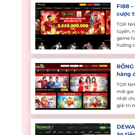
FI88 –
cược t
TOP NHÀ
tuyến, 
game hấ
hưởng cá
game. Đ
RỒNG H
hàng 
TOP NHÀ
mới gia
nhất ch
giải trí
DEWABE
ăn tiề