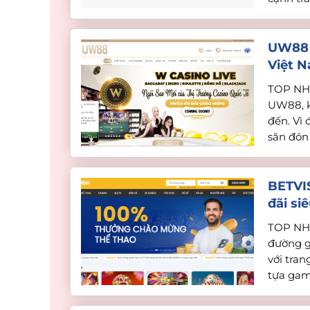
nay phải
UW88 –
Việt 
TOP NHÀ
UW88, k
đến. Vì 
săn đón 
BETVIS
đãi si
TOP NHÀ
đường g
với tran
tựa gam
thế […]