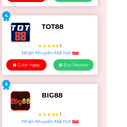
4
TOT88
1
Nhận Khuyến Mãi hot
Cược ngay
Đọc Review
5
BIG88
1
Nhận Khuyến Mãi hot