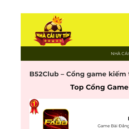
Skip
to
content
NHÀ CÁI
B52Club – Cổng game kiếm t
Top Cổng Game 
Game Bài Đẳng