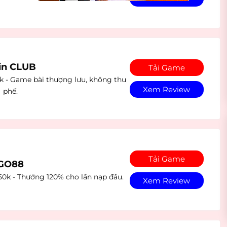
in CLUB
Tải Game
k - Game bài thượng lưu, không thu
Xem Review
phế.
Tải Game
GO88
0k - Thưởng 120% cho lần nạp đầu.
Xem Review