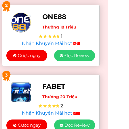
2
ONE88
Thưởng 18 Triệu
1
Nhận Khuyến Mãi hot
Cược ngay
Đọc Review
3
FABET
Thưởng 20 Triệu
2
Nhận Khuyến Mãi hot
Cược ngay
Đọc Review