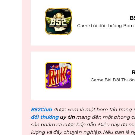
B
Game bài đổi thưởng Bom T
R
Game Bài Đổi Thưởn
B52Club
được xem là một bom tấn trong ng
đổi thưởng
uy tín
mang đến một phong cách
sản phẩm cá cược hấp dẫn. Điều này đã ma
lượng và đầy chuyên nghiệp. Nếu bạn là ng