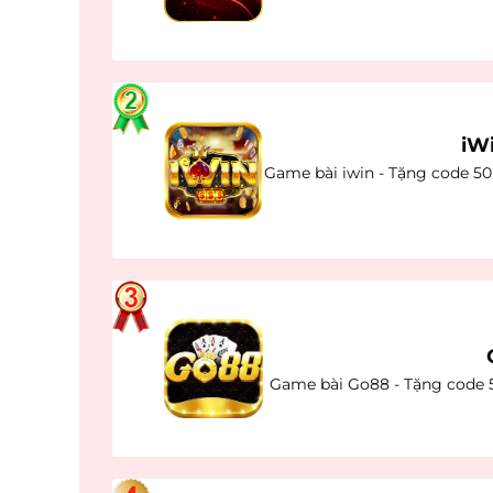
iW
Game bài iwin - Tặng code 50
Game bài Go88 - Tặng code 5