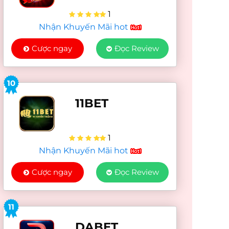
1
Nhận Khuyến Mãi hot
Cược ngay
Đọc Review
10
11BET
1
Nhận Khuyến Mãi hot
Cược ngay
Đọc Review
11
DABET