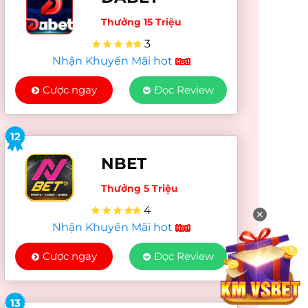
Thưởng 15 Triệu
3
Nhận Khuyến Mãi hot
Cược ngay
Đọc Review
12
NBET
Thưởng 5 Triệu
4
✕
Nhận Khuyến Mãi hot
Cược ngay
Đọc Review
13