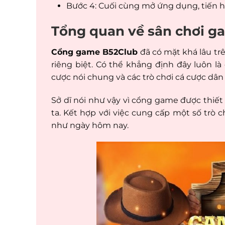
Bước 4: Cuối cùng mở ứng dụng, tiến hà
Tổng quan về sân chơi ga
Cổng game B52Club
đã có mặt khá lâu tr
riêng biệt. Có thể khẳng định đây luôn 
cược nói chung và các trò chơi cá cược dân 
Sở dĩ nói như vậy vì cổng game được thiết
ta. Kết hợp với việc cung cấp một số trò
như ngày hôm nay.