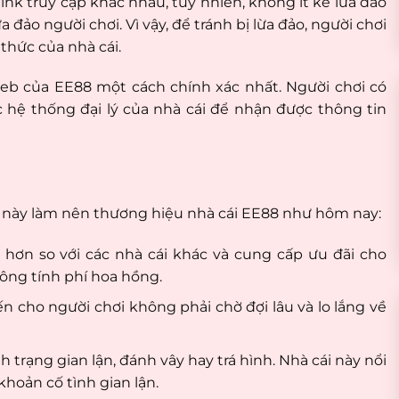
nk truy cập khác nhau, tuy nhiên, không ít kẻ lừa đảo
 đảo người chơi. Vì vậy, để tránh bị lừa đảo, người chơi
thức của nhà cái.
web của EE88 một cách chính xác nhất. Người chơi có
ặc hệ thống đại lý của nhà cái để nhận được thông tin
này làm nên thương hiệu nhà cái EE88 như hôm nay:
 hơn so với các nhà cái khác và cung cấp ưu đãi cho
không tính phí hoa hồng.
n cho người chơi không phải chờ đợi lâu và lo lắng về
 trạng gian lận, đánh vây hay trá hình. Nhà cái này nổi
khoản cố tình gian lận.