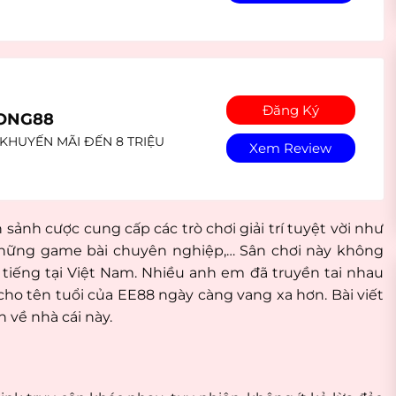
Đăng Ký
ONG88
 KHUYẾN MÃI ĐẾN 8 TRIỆU
Xem Review
sảnh cược cung cấp các trò chơi giải trí tuyệt vời như
 những game bài chuyên nghiệp,… Sân chơi này không
i tiếng tại Việt Nam. Nhiều anh em đã truyền tai nhau
 cho tên tuổi của EE88 ngày càng vang xa hơn. Bài viết
 về nhà cái này.