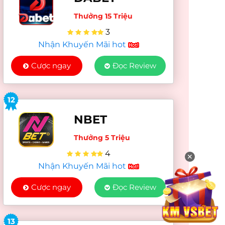
Thưởng 15 Triệu
3
Nhận Khuyến Mãi hot
Cược ngay
Đọc Review
12
NBET
Thưởng 5 Triệu
4
✕
Nhận Khuyến Mãi hot
Cược ngay
Đọc Review
13