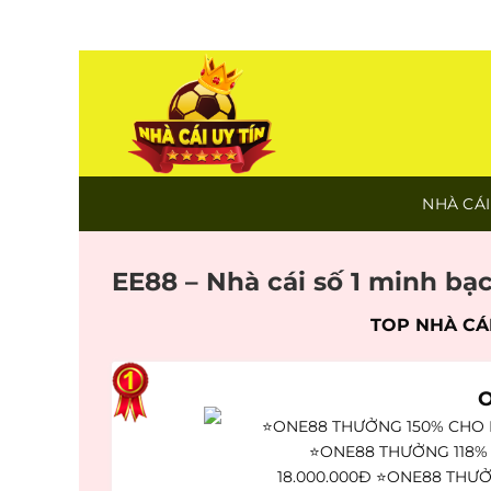
Skip
to
content
NHÀ CÁI
EE88 – Nhà cái số 1 minh bạ
TOP NHÀ CÁI
⭐ONE88 THƯỞNG 150% CHO N
⭐ONE88 THƯỞNG 118% 
18.000.000Đ ⭐ONE88 THƯỞ