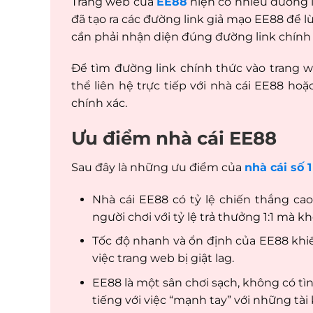
Trang web của
EE88
hiện có nhiều đường li
đã tạo ra các đường link giả mạo EE88 để lừa
cần phải nhận diện đúng đường link chính 
Để tìm đường link chính thức vào trang 
thể liên hệ trực tiếp với nhà cái EE88 ho
chính xác.
Ưu điểm nhà cái EE88
Sau đây là những ưu điểm của
nhà cái số 1
Nhà cái EE88 có tỷ lệ chiến thắng cao
người chơi với tỷ lệ trả thưởng 1:1 mà 
Tốc độ nhanh và ổn định của EE88 khiế
việc trang web bị giật lag.
EE88 là một sân chơi sạch, không có tình
tiếng với việc “mạnh tay” với những tài 