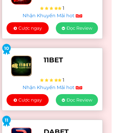
1
Nhận Khuyến Mãi hot
Cược ngay
Đọc Review
10
11BET
1
Nhận Khuyến Mãi hot
Cược ngay
Đọc Review
11
DABET