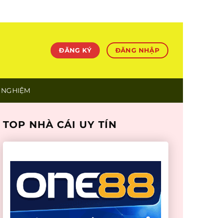
ĐĂNG KÝ
ĐĂNG NHẬP
 NGHIỆM
TOP NHÀ CÁI UY TÍN