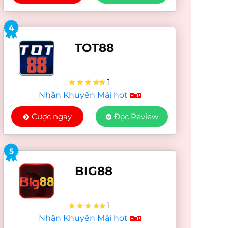
4
TOT88
1
Nhận Khuyến Mãi hot
Cược ngay
Đọc Review
5
BIG88
1
Nhận Khuyến Mãi hot