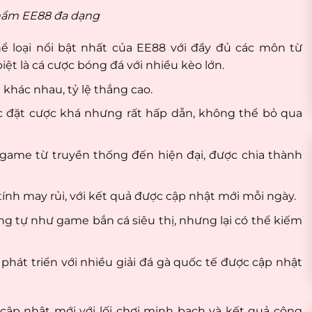
hẩm EE88 đa dạng
ể loại nổi bật nhất của EE88 với đầy đủ các môn từ
ệt là cá cược bóng đá với nhiều kèo lớn.
khác nhau, tỷ lệ thắng cao.
ức đặt cược khá nhưng rất hấp dẫn, không thể bỏ qua
i game từ truyền thống đến hiện đại, được chia thành
 tính may rủi, với kết quả được cập nhật mới mỗi ngày.
ương tự như game bắn cá siêu thị, nhưng lại có thể kiếm
phát triển với nhiều giải đá gà quốc tế được cập nhật
 cập nhật mới với lối chơi minh bạch và kết quả công