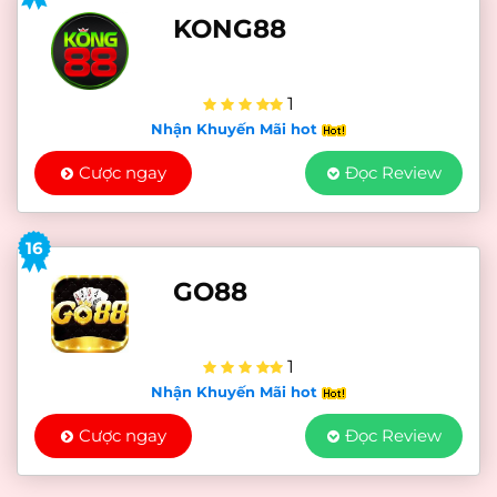
KONG88
1
Nhận Khuyến Mãi hot
Cược ngay
Đọc Review
16
GO88
1
Nhận Khuyến Mãi hot
Cược ngay
Đọc Review