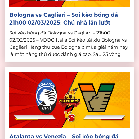
Bologna vs Cagliari – Soi kèo bóng đá
21h00 02/03/2025: Chủ nhà lấn lướt
Soi kèo bóng đá Bologna vs Cagliari – 21h00
02/03/2025 – VĐQG Italia Soi kèo tài xỉu Bologna vs
Cagliari Hàng thủ của Bologna ở mùa giải năm nay
là một hàng thủ được đánh giá cao. Sau 25 vòng
đấu, Bologna mới thủng lưới 31 bàn. Phong độ của
Bologna vẫn đang là rất tốt, […]
Atalanta vs Venezia – Soi kèo bóng đá