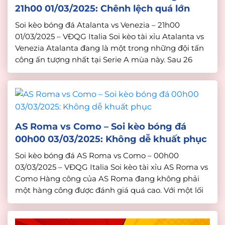
21h00 01/03/2025: Chênh lệch quá lớn
Soi kèo bóng đá Atalanta vs Venezia – 21h00
01/03/2025 – VĐQG Italia Soi kèo tài xỉu Atalanta vs
Venezia Atalanta đang là một trong những đội tấn
công ấn tượng nhất tại Serie A mùa này. Sau 26
vòng đấu, Atalanta đã ghi tới 59 bàn thắng và họ
đang cùng Inter đang là 2 […]
AS Roma vs Como – Soi kèo bóng đá
00h00 03/03/2025: Không dễ khuất phục
Soi kèo bóng đá AS Roma vs Como – 00h00
03/03/2025 – VĐQG Italia Soi kèo tài xỉu AS Roma vs
Como Hàng công của AS Roma đang không phải
một hàng công được đánh giá quá cao. Với một lối
chơi không phải quá đột biến, khả năng ghi bàn
của AS Roma hiện tại […]