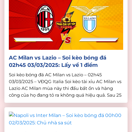
AC Milan vs Lazio – Soi kèo bóng đá
02h45 03/03/2025: Lấy về 1 điểm
Soi kèo bóng đá AC Milan vs Lazio – 02h45
03/03/2025 – VĐQG Italia Soi kèo tài xỉu AC Milan vs
Lazio AC Milan mùa này thi đấu bất ổn và hàng
công của họ đang tỏ ra không quá hiệu quả. Sau 25
vòng đấu, AC Milan mới ghi được 37 bàn. Phong độ
của […]