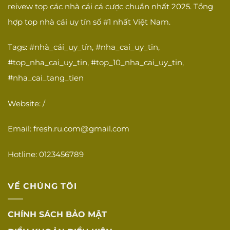
reivew top các nhà cái cá cược chuẩn nhất 2025. Tổng
hợp top nhà cái uy tín số #1 nhất Việt Nam.
Tags: #nhà_cái_uy_tín, #nha_cai_uy_tin,
#top_nha_cai_uy_tin, #top_10_nha_cai_uy_tin,
#nha_cai_tang_tien
Website: /
Email:
fresh.ru.com@gmail.com
Hotline: 0123456789
VỀ CHÚNG TÔI
CHÍNH SÁCH BẢO MẬT