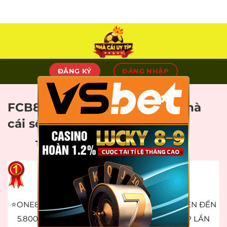
Skip
to
content
ĐĂNG KÝ
ĐĂNG NHẬP
×
FCB8 – Đánh giá chi tiết về nhà
cái số 1 cá cược FCB8
TOP NHÀ CÁI UY TÍN SỐ 1 VIỆT NAM
ONE88
⭐ONE88 THƯỞNG 150% CHO NẠP LẦN ĐẦU LÊN ĐẾN
5.800.000Đ ⭐ONE88 THƯỞNG 118% CHO NẠP LẦN