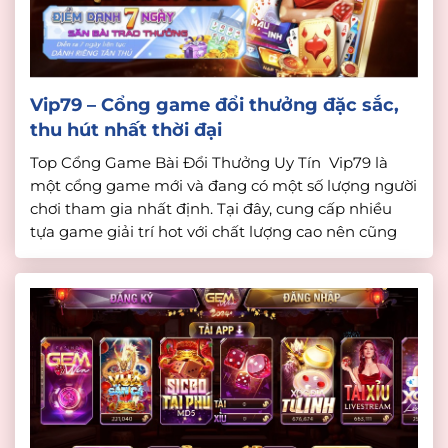
Vip79 – Cổng game đổi thưởng đặc sắc,
thu hút nhất thời đại
Top Cổng Game Bài Đổi Thưởng Uy Tín Vip79 là
một cổng game mới và đang có một số lượng người
chơi tham gia nhất định. Tại đây, cung cấp nhiều
tựa game giải trí hot với chất lượng cao nên cũng
rất nhiều người yêu thích. Do đó, để giúp người chơi
hiểu rõ […]