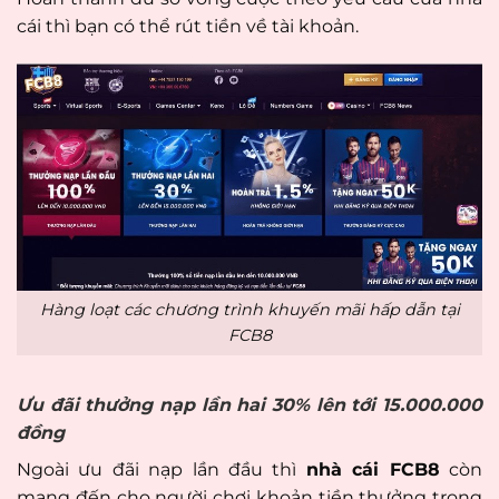
cái thì bạn có thể rút tiền về tài khoản.
Hàng loạt các chương trình khuyến mãi hấp dẫn tại
FCB8
Ưu đãi thưởng nạp lần hai 30% lên tới 15.000.000
đồng
Ngoài ưu đãi nạp lần đầu thì
nhà cái FCB8
còn
mang đến cho người chơi khoản tiền thưởng trong