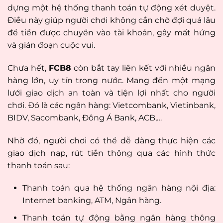
dựng một hệ thống thanh toán tự động xét duyệt.
Điều này giúp người chơi không cần chờ đợi quá lâu
để tiền được chuyển vào tài khoản, gây mất hứng
và gián đoạn cuộc vui.
Chưa hết,
FCB8
còn bắt tay liên kết với nhiều ngân
hàng lớn, uy tín trong nước. Mang đến một mạng
lưới giao dịch an toàn và tiện lợi nhất cho người
chơi. Đó là các ngân hàng: Vietcombank, Vietinbank,
BIDV, Sacombank, Đông Á Bank, ACB,…
Nhờ đó, người chơi có thể dễ dàng thực hiện các
giao dịch nạp, rút tiền thông qua các hình thức
thanh toán sau:
Thanh toán qua hệ thống ngân hàng nội địa:
Internet banking, ATM, Ngân hàng.
Thanh toán tự động bằng ngân hàng thông