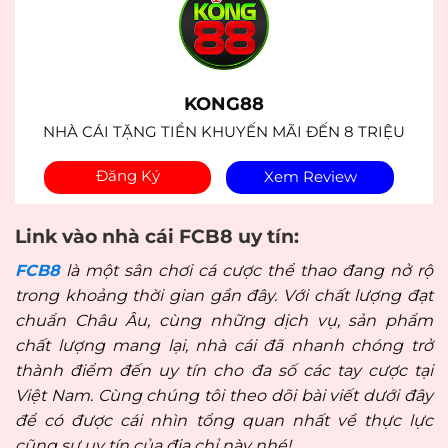
KONG88
NHÀ CÁI TẶNG TIỀN KHUYẾN MÃI ĐẾN 8 TRIỆU
Đăng Ký
Xem Review
Link vào nhà cái FCB8 uy tín:
FCB8
là một sân chơi cá cược thể thao đang nở rộ
trong khoảng thời gian gần đây. Với chất lượng đạt
chuẩn Châu Âu, cùng những dịch vụ, sản phẩm
chất lượng mang lại, nhà cái đã nhanh chóng trở
thành điểm đến uy tín cho đa số các tay cược tại
Việt Nam. Cùng chúng tôi theo dõi bài viết dưới đây
để có được cái nhìn tổng quan nhất về thực lực
cũng sự uy tín của địa chỉ này nhé!