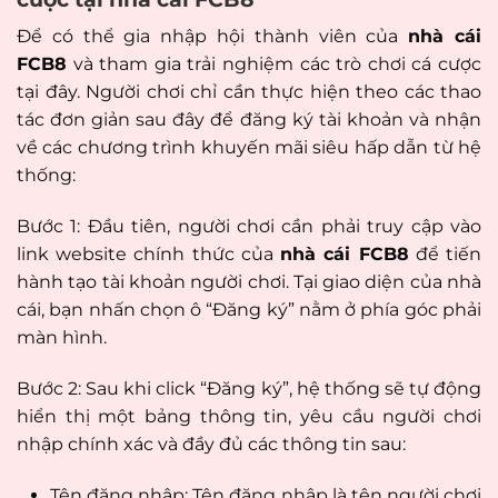
Để có thể gia nhập hội thành viên của
nhà cái
FCB8
và tham gia trải nghiệm các trò chơi cá cược
tại đây. Người chơi chỉ cần thực hiện theo các thao
tác đơn giản sau đây để đăng ký tài khoản và nhận
về các chương trình khuyến mãi siêu hấp dẫn từ hệ
thống:
Bước 1: Đầu tiên, người chơi cần phải truy cập vào
link website chính thức của
nhà cái FCB8
để tiến
hành tạo tài khoản người chơi. Tại giao diện của nhà
cái, bạn nhấn chọn ô “Đăng ký” nằm ở phía góc phải
màn hình.
Bước 2: Sau khi click “Đăng ký”, hệ thống sẽ tự động
hiển thị một bảng thông tin, yêu cầu người chơi
nhập chính xác và đầy đủ các thông tin sau:
Tên đăng nhập: Tên đăng nhập là tên người chơi