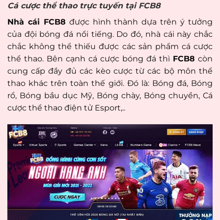
Cá cược thể thao trực tuyến tại FCB8
Nhà cái FCB8
được hình thành dựa trên ý tưởng
của đội bóng đá nổi tiếng. Do đó, nhà cái này chắc
chắc không thể thiếu được các sản phẩm cá cược
thể thao. Bên cạnh cá cược bóng đá thì
FCB8
còn
cung cấp đầy đủ các kèo cược từ các bộ môn thể
thao khác trên toàn thế giới. Đó là: Bóng đá, Bóng
rổ, Bóng bầu dục Mỹ, Bóng chày, Bóng chuyền, Cá
cược thể thao điện tử Esport,..