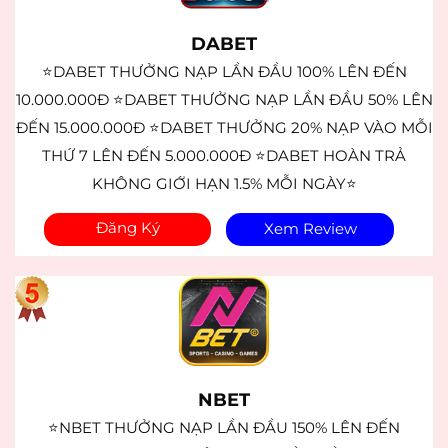
DABET
⭐DABET THƯỞNG NẠP LẦN ĐẦU 100% LÊN ĐẾN
10.000.000Đ ⭐DABET THƯỞNG NẠP LẦN ĐẦU 50% LÊN
ĐẾN 15.000.000Đ ⭐DABET THƯỞNG 20% NẠP VÀO MỖI
THỨ 7 LÊN ĐẾN 5.000.000Đ ⭐DABET HOÀN TRẢ
KHÔNG GIỚI HẠN 1.5% MỖI NGÀY⭐
Đăng Ký
Xem Review
NBET
⭐NBET THƯỞNG NẠP LẦN ĐẦU 150% LÊN ĐẾN