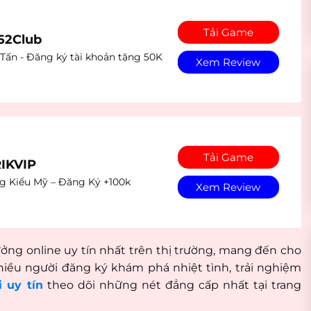
Tải Game
52Club
ấn - Đăng ký tài khoản tặng 50K
Xem Review
Tải Game
IKVIP
g Kiểu Mỹ – Đăng Ký +100k
Xem Review
ởng online uy tín nhất trên thị trường, mang đến cho
hiều người đăng ký khám phá nhiệt tình, trải nghiệm
i uy tín
theo dõi những nét đẳng cấp nhất tại trang