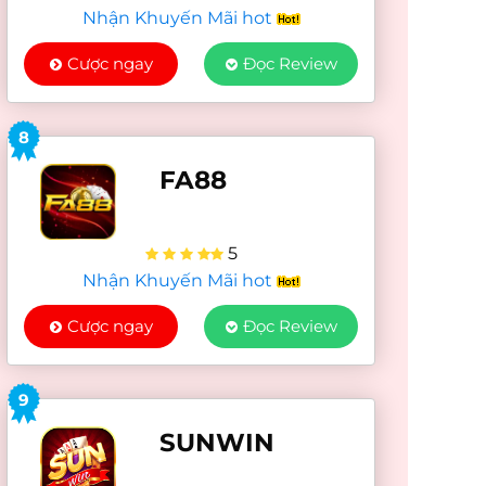
Nhận Khuyến Mãi hot
Cược ngay
Đọc Review
8
FA88
5
Nhận Khuyến Mãi hot
Cược ngay
Đọc Review
9
SUNWIN