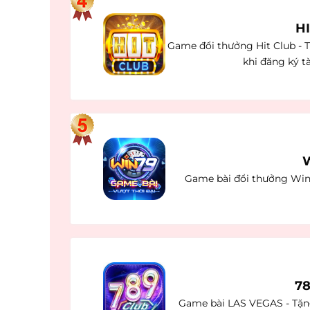
H
Game đổi thưởng Hit Club - 
khi đăng ký t
Game bài đổi thưởng Win7
7
Game bài LAS VEGAS - Tặng