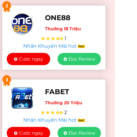
2
ONE88
Thưởng 18 Triệu
1
Nhận Khuyến Mãi hot
Cược ngay
Đọc Review
3
FABET
Thưởng 20 Triệu
2
Nhận Khuyến Mãi hot
Cược ngay
Đọc Review