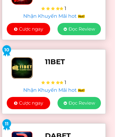
1
Nhận Khuyến Mãi hot
Cược ngay
Đọc Review
10
11BET
1
Nhận Khuyến Mãi hot
Cược ngay
Đọc Review
11
DABET