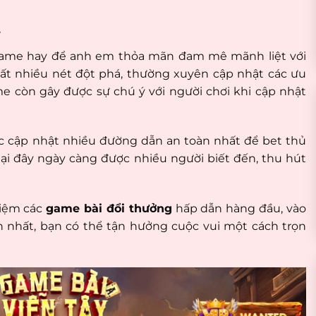
t
game hay để anh em thỏa mãn đam mê mãnh liệt với
 rất nhiều nét đột phá, thường xuyên cập nhật các ưu
e còn gây được sự chú ý với người chơi khi cập nhật
c cập nhật nhiều đường dẫn an toàn nhất để bet thủ
í tại đây ngày càng được nhiều người biết đến, thu hút
hiệm các
game bài đổi thưởng
hấp dẫn hàng đầu, vào
ẩn nhất, bạn có thể tận hưởng cuộc vui một cách trọn