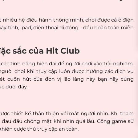
ất nhiều hệ điều hành thông minh, chơi được cả ở điện
máy tính, ipad, điện thoại di động… đều hoàn toàn miễn
c sắc của Hit Club
các tính năng hiện đại để người chơi vào trải nghiệm.
người chơi khi truy cập luôn được hưởng các dịch vụ
t cuốn hút của đơn vị lão làng này bạn hãy cùng
ục dưới đây.
được thiết kế thân thiện với mắt người nhìn. Khi tham
 bị đau đầu chóng mặt khi nhìn quá lâu. Cổng game sử
hiến cược thủ truy cập an toàn.