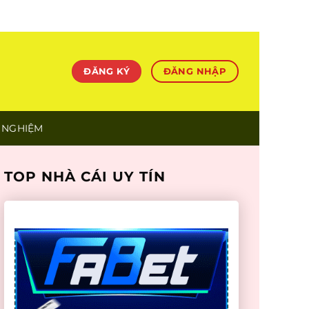
ĐĂNG KÝ
ĐĂNG NHẬP
 NGHIỆM
TOP NHÀ CÁI UY TÍN