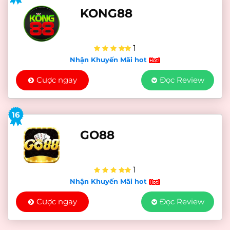
KONG88
1
Nhận Khuyến Mãi hot
Cược ngay
Đọc Review
16
GO88
1
Nhận Khuyến Mãi hot
Cược ngay
Đọc Review