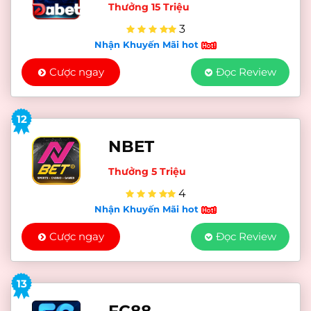
Thưởng 15 Triệu
3
Nhận Khuyến Mãi hot
Cược ngay
Đọc Review
12
NBET
Thưởng 5 Triệu
4
Nhận Khuyến Mãi hot
Cược ngay
Đọc Review
13
FC88