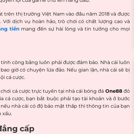
 quyền lợi của game thủ lên hàng đầu.
t trên thị trường Việt Nam vào đầu năm 2018 và được
 Với dịch vụ hoàn hảo, trò chơi có chất lượng cao và
ặng tiền
mang đến sự hài lòng và tin tưởng cho mọi
n tính công bằng luôn phải được đảm bảo. Nhà cái luôn
ao giờ có chuyện lừa đảo. Nếu gian lận, nhà cái sẽ bị
ội cá cược.
hơi cá cược trực tuyến tại nhà cái bóng đá
One88
đó
ia cá cược, bạn bắt buộc phải tạo tài khoản và ở bước
 nếu nhà cái có độ bảo mật thấp thì thông tin của bạn
 xấu.
 đẳng cấp