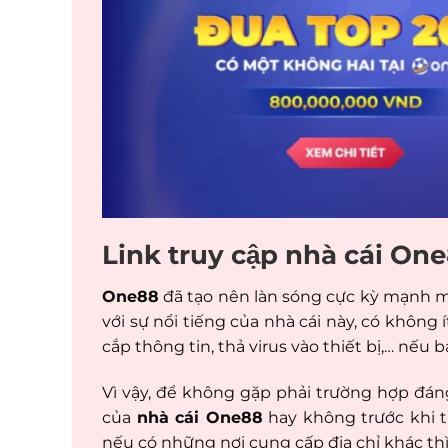
Link truy cập nhà cái On
One88
đã tạo nên làn sóng cực kỳ mạnh m
với sự nổi tiếng của nhà cái này, có không
cắp thông tin, thả virus vào thiết bị,… nếu 
Vì vậy, để không gặp phải trường hợp đán
của
nhà cái One88
hay không trước khi tru
nếu có những nơi cung cấp địa chỉ khác thì