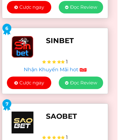
Cược ngay
Đọc Review
6
SINBET
1
Nhận Khuyến Mãi hot
Cược ngay
Đọc Review
7
SAOBET
1