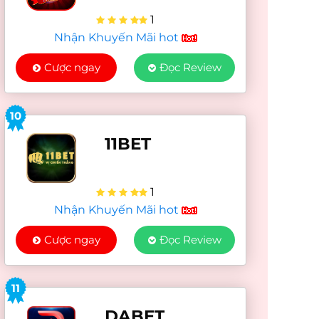
1
Nhận Khuyến Mãi hot
Cược ngay
Đọc Review
10
11BET
1
Nhận Khuyến Mãi hot
Cược ngay
Đọc Review
11
DABET