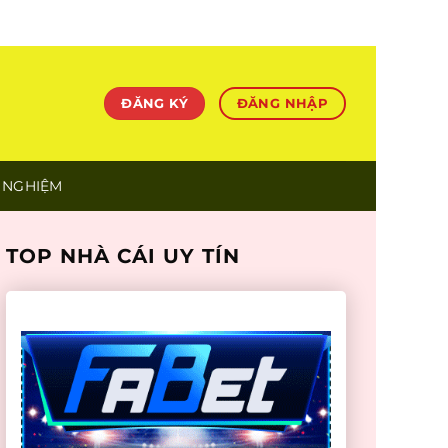
ĐĂNG KÝ
ĐĂNG NHẬP
 NGHIỆM
TOP NHÀ CÁI UY TÍN