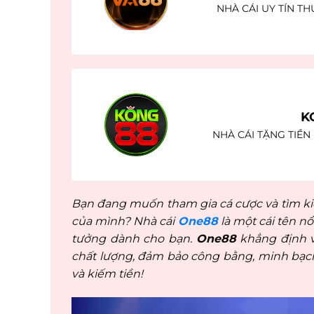
NHÀ CÁI UY TÍN T
K
NHÀ CÁI TẶNG TIỀN
Bạn đang muốn tham gia cá cược và tìm 
của mình? Nhà cái
One88
là một cái tên nổi
tưởng dành cho bạn.
One88
khẳng định v
chất lượng, đảm bảo công bằng, minh bạch…
và kiếm tiền!