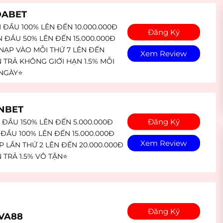
DABET
ĐẦU 100% LÊN ĐẾN 10.000.000Đ
Đăng Ký
ĐẦU 50% LÊN ĐẾN 15.000.000Đ
ẠP VÀO MỖI THỨ 7 LÊN ĐẾN
Xem Review
 TRẢ KHÔNG GIỚI HẠN 1.5% MỖI
NGÀY⭐
NBET
Đăng Ký
ĐẦU 150% LÊN ĐẾN 5.000.000Đ
ẦU 100% LÊN ĐẾN 15.000.000Đ
Xem Review
 LẦN THỨ 2 LÊN ĐẾN 20.000.000Đ
TRẢ 1.5% VÔ TẬN⭐
Đăng Ký
VA88