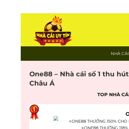
Skip
to
content
NHÀ CÁI
One88 – Nhà cái số 1 thu hú
Châu Á
TOP NHÀ CÁI
⭐ONE88 THƯỞNG 150% CHO N
⭐ONE88 THƯỞNG 118% 