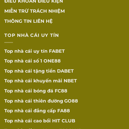
ĐIỀU KHOẢN ĐIỀU KIỆN
MIỄN TRỪ TRÁCH NHIỆM
THÔNG TIN LIÊN HỆ
TOP NHÀ CÁI UY TÍN
Top nhà cái uy tín
FABET
Top nhà cái số 1
ONE88
Top nhà cái tặng tiền
DABET
Top nhà cái khuyến mãi
NBET
Top nhà cái bóng đá
FC88
Top nhà cái thiên đường
GO88
Top nhà cái đẳng cấp
FA88
Top nhà cái cao bồi
HIT CLUB