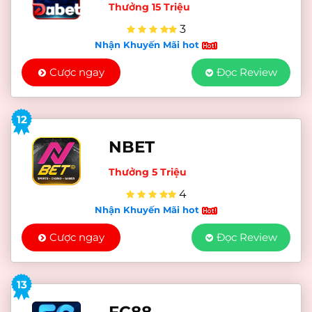
Thưởng 15 Triệu
3
Nhận Khuyến Mãi hot
Cược ngay
Đọc Review
12
NBET
Thưởng 5 Triệu
4
Nhận Khuyến Mãi hot
Cược ngay
Đọc Review
13
FC88