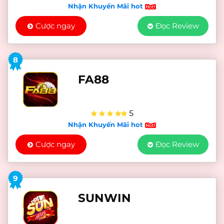
Nhận Khuyến Mãi hot
Cược ngay
Đọc Review
8
FA88
5
Nhận Khuyến Mãi hot
Cược ngay
Đọc Review
9
SUNWIN