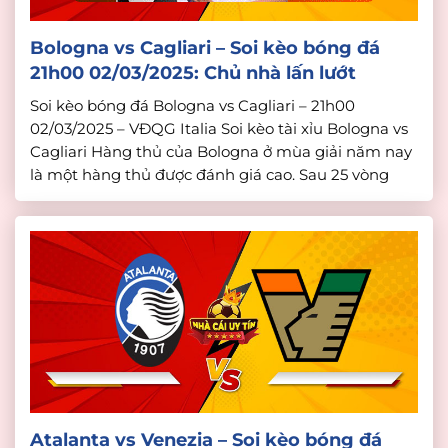
Bologna vs Cagliari – Soi kèo bóng đá
21h00 02/03/2025: Chủ nhà lấn lướt
Soi kèo bóng đá Bologna vs Cagliari – 21h00
02/03/2025 – VĐQG Italia Soi kèo tài xỉu Bologna vs
Cagliari Hàng thủ của Bologna ở mùa giải năm nay
là một hàng thủ được đánh giá cao. Sau 25 vòng
đấu, Bologna mới thủng lưới 31 bàn. Phong độ của
Bologna vẫn đang là rất tốt, […]
Atalanta vs Venezia – Soi kèo bóng đá