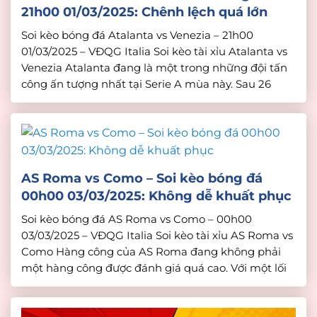
21h00 01/03/2025: Chênh lệch quá lớn
Soi kèo bóng đá Atalanta vs Venezia – 21h00
01/03/2025 – VĐQG Italia Soi kèo tài xỉu Atalanta vs
Venezia Atalanta đang là một trong những đội tấn
công ấn tượng nhất tại Serie A mùa này. Sau 26
vòng đấu, Atalanta đã ghi tới 59 bàn thắng và họ
đang cùng Inter đang là 2 […]
AS Roma vs Como – Soi kèo bóng đá
00h00 03/03/2025: Không dễ khuất phục
Soi kèo bóng đá AS Roma vs Como – 00h00
03/03/2025 – VĐQG Italia Soi kèo tài xỉu AS Roma vs
Como Hàng công của AS Roma đang không phải
một hàng công được đánh giá quá cao. Với một lối
chơi không phải quá đột biến, khả năng ghi bàn
của AS Roma hiện tại […]