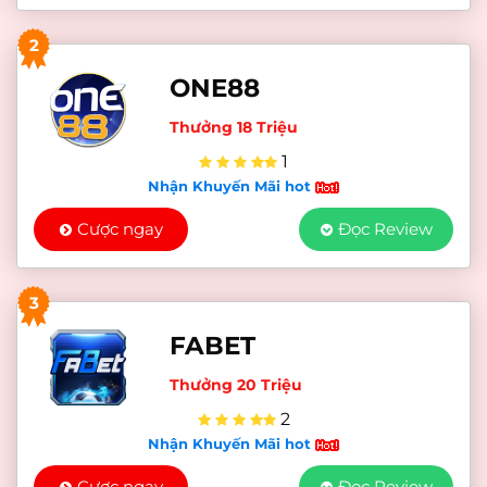
2
ONE88
Thưởng 18 Triệu
1
Nhận Khuyến Mãi hot
Cược ngay
Đọc Review
3
FABET
Thưởng 20 Triệu
2
Nhận Khuyến Mãi hot
Cược ngay
Đọc Review