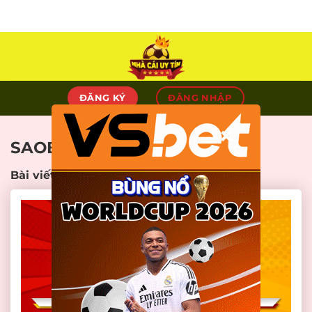
Skip
to
content
ĐĂNG KÝ
ĐĂNG NHẬP
×
SAOBET
Bài viết liên quan