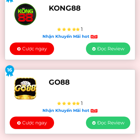
KONG88
1
Nhận Khuyến Mãi hot
Cược ngay
Đọc Review
16
GO88
1
Nhận Khuyến Mãi hot
Cược ngay
Đọc Review