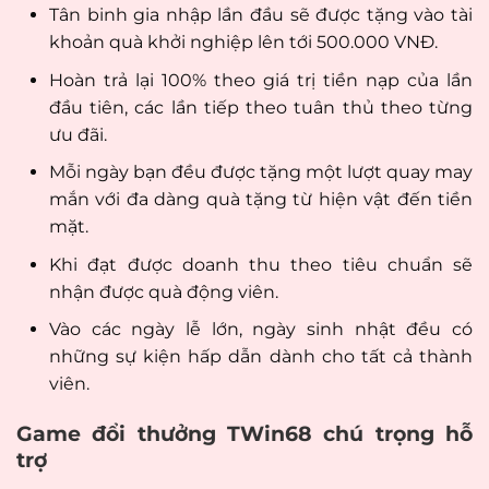
Tân binh gia nhập lần đầu sẽ được tặng vào tài
khoản quà khởi nghiệp lên tới 500.000 VNĐ.
Hoàn trả lại 100% theo giá trị tiền nạp của lần
đầu tiên, các lần tiếp theo tuân thủ theo từng
ưu đãi.
Mỗi ngày bạn đều được tặng một lượt quay may
mắn với đa dàng quà tặng từ hiện vật đến tiền
mặt.
Khi đạt được doanh thu theo tiêu chuẩn sẽ
nhận được quà động viên.
Vào các ngày lễ lớn, ngày sinh nhật đều có
những sự kiện hấp dẫn dành cho tất cả thành
viên.
Game đổi thưởng TWin68 chú trọng hỗ
trợ