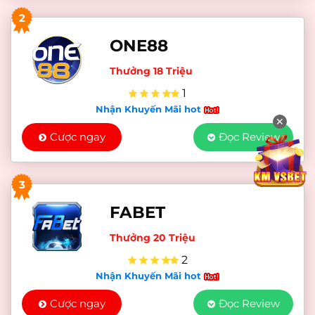
2
ONE88
Thưởng 18 Triệu
1
Nhận Khuyến Mãi hot
✕
Cược ngay
Đọc Review
3
FABET
Thưởng 20 Triệu
2
Nhận Khuyến Mãi hot
Cược ngay
Đọc Review