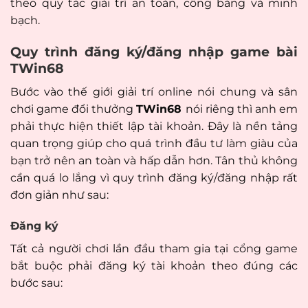
theo quy tắc giải trí an toàn, công bằng và minh
bạch.
Quy trình đăng ký/đăng nhập game bài
TWin68
Bước vào thế giới giải trí online nói chung và sân
chơi game đổi thưởng
TWin68
nói riêng thì anh em
phải thực hiện thiết lập tài khoản. Đây là nền tảng
quan trọng giúp cho quá trình đầu tư làm giàu của
bạn trở nên an toàn và hấp dẫn hơn. Tân thủ không
cần quá lo lắng vì quy trình đăng ký/đăng nhập rất
đơn giản như sau:
Đăng ký
Tất cả người chơi lần đầu tham gia tại cổng game
bắt buộc phải đăng ký tài khoản theo đúng các
bước sau: