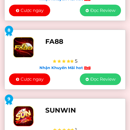
Cược ngay
Đọc Review
8
FA88
5
Nhận Khuyến Mãi hot
Cược ngay
Đọc Review
9
SUNWIN
1