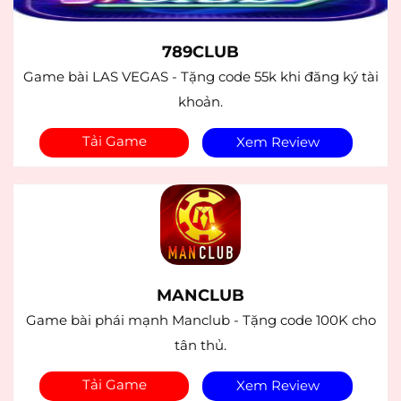
789CLUB
Game bài LAS VEGAS - Tặng code 55k khi đăng ký tài
khoản.
Tải Game
Xem Review
MANCLUB
Game bài phái mạnh Manclub - Tặng code 100K cho
tân thủ.
Tải Game
Xem Review