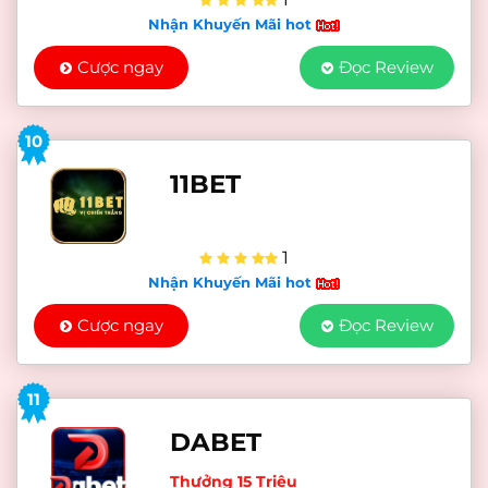
Nhận Khuyến Mãi hot
Cược ngay
Đọc Review
10
11BET
1
Nhận Khuyến Mãi hot
Cược ngay
Đọc Review
11
DABET
Thưởng 15 Triệu