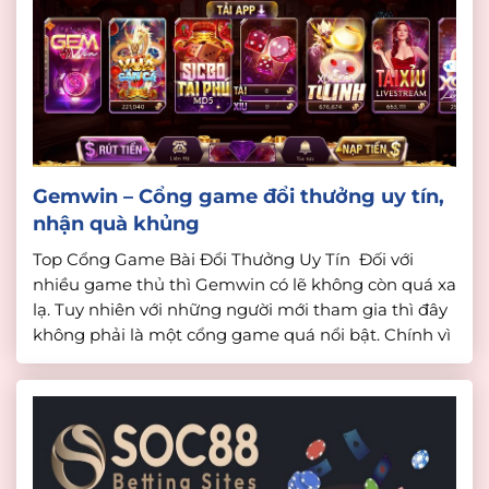
Gemwin – Cổng game đổi thưởng uy tín,
nhận quà khủng
Top Cổng Game Bài Đổi Thưởng Uy Tín Đối với
nhiều game thủ thì Gemwin có lẽ không còn quá xa
lạ. Tuy nhiên với những người mới tham gia thì đây
không phải là một cổng game quá nổi bật. Chính vì
vậy, dưới đây, nhà cái uy tín sẽ tiến hành đánh giá và
[…]