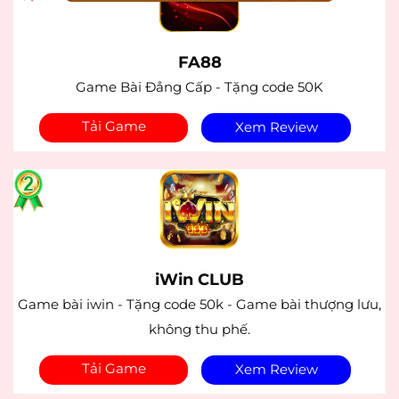
FA88
Game Bài Đẳng Cấp - Tặng code 50K
Tải Game
Xem Review
iWin CLUB
Game bài iwin - Tặng code 50k - Game bài thượng lưu,
không thu phế.
Tải Game
Xem Review