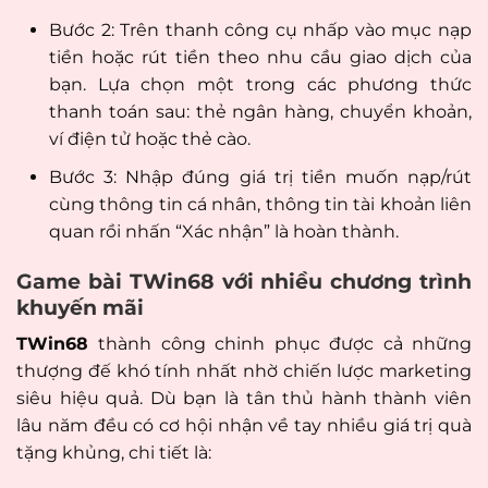
Bước 2: Trên thanh công cụ nhấp vào mục nạp
tiền hoặc rút tiền theo nhu cầu giao dịch của
bạn. Lựa chọn một trong các phương thức
thanh toán sau: thẻ ngân hàng, chuyển khoản,
ví điện tử hoặc thẻ cào.
Bước 3: Nhập đúng giá trị tiền muốn nạp/rút
cùng thông tin cá nhân, thông tin tài khoản liên
quan rồi nhấn “Xác nhận” là hoàn thành.
Game bài TWin68 với nhiều chương trình
khuyến mãi
TWin68
thành công chinh phục được cả những
thượng đế khó tính nhất nhờ chiến lược marketing
siêu hiệu quả. Dù bạn là tân thủ hành thành viên
lâu năm đều có cơ hội nhận về tay nhiều giá trị quà
tặng khủng, chi tiết là: