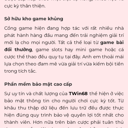
cực kỳ thân thiện.
Sở hữu kho game khủng
Cổng game hiện đang hợp tác với rất nhiều nhà
phát hành hàng đầu mang đến trải nghiệm giải trí
mới lạ cho mọi người. Tất cả thể loại từ
game bài
đổi thưởng
, game slots hay mini game hoặc cá
cược thể thao đều quy tụ tại đây. Anh em thoải mái
lựa chọn theo đam mê vừa giải trí vừa kiếm bội tiền
trong tích tắc.
Phần mềm bảo mật cao cấp
Sự uy tín và chất lượng của
TWin68
thể hiện ở việc
bảo mật thông tin cho người chơi cực kỳ tốt. Từ
khâu thu thập dữ liệu đến lưu trữ đều được thực
hiện đúng quy trình bảo vệ quyền lợi tốt nhất cho
thành viên. Hơn nữa trên bàn cược phải tuân thủ