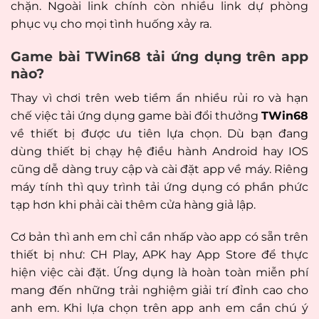
chặn. Ngoài link chính còn nhiều link dự phòng
phục vụ cho mọi tình huống xảy ra.
Game bài TWin68 tải ứng dụng trên app
nào?
Thay vì chơi trên web tiềm ẩn nhiều rủi ro và hạn
chế việc tải ứng dụng game bài đổi thưởng
TWin68
về thiết bị được ưu tiên lựa chọn. Dù bạn đang
dùng thiết bị chạy hệ điều hành Android hay IOS
cũng dễ dàng truy cập và cài đặt app về máy. Riêng
máy tính thì quy trình tải ứng dụng có phần phức
tạp hơn khi phải cài thêm cửa hàng giả lập.
Cơ bản thì anh em chỉ cần nhấp vào app có sẵn trên
thiết bị như: CH Play, APK hay App Store để thực
hiện việc cài đặt. Ứng dụng là hoàn toàn miễn phí
mang đến những trải nghiệm giải trí đỉnh cao cho
anh em. Khi lựa chọn trên app anh em cần chú ý