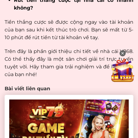
Rút tiền thắng cược tại nhà cái có nhanh
không?
Tiền thắng cược sẽ được cộng ngay vào tài khoản
của bạn sau khi kết thúc trò chơi. Bạn sẽ mất từ 5-
10 phút để rút tiền từ tài khoản về tay.
Trên đây là phần giới thiệu chi tiết về nhà cái V868.
✕
Có thể thấy đây là một sân chơi giải trí trực tuyến
tuyệt vời. Hãy tham gia trải nghiệm và để lại ý kiến
của bạn nhé!
Bài viết liên quan