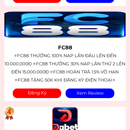
FC88
⭐FC88 THƯỞNG 100% NẠP LẦN ĐẦU LÊN ĐẾN
10.000.000Đ ⭐FC88 THƯỞNG 30% NẠP LẦN THỨ 2 LÊN
ĐẾN 15.000.000Đ ⭐FC88 HOÀN TRẢ 1.5% VÔ HẠN
⭐FC88 TẶNG 50K KHI ĐĂNG KÝ ĐIỆN THOẠI⭐
Đăng Ký
Xem Review