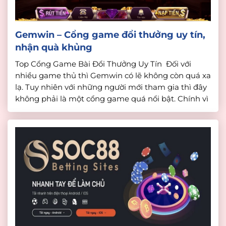
Gemwin – Cổng game đổi thưởng uy tín,
nhận quà khủng
Top Cổng Game Bài Đổi Thưởng Uy Tín Đối với
nhiều game thủ thì Gemwin có lẽ không còn quá xa
lạ. Tuy nhiên với những người mới tham gia thì đây
không phải là một cổng game quá nổi bật. Chính vì
vậy, dưới đây, nhà cái uy tín sẽ tiến hành đánh giá và
[…]