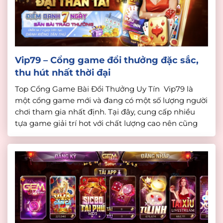
Vip79 – Cổng game đổi thưởng đặc sắc,
thu hút nhất thời đại
Top Cổng Game Bài Đổi Thưởng Uy Tín Vip79 là
một cổng game mới và đang có một số lượng người
chơi tham gia nhất định. Tại đây, cung cấp nhiều
tựa game giải trí hot với chất lượng cao nên cũng
rất nhiều người yêu thích. Do đó, để giúp người chơi
hiểu rõ […]