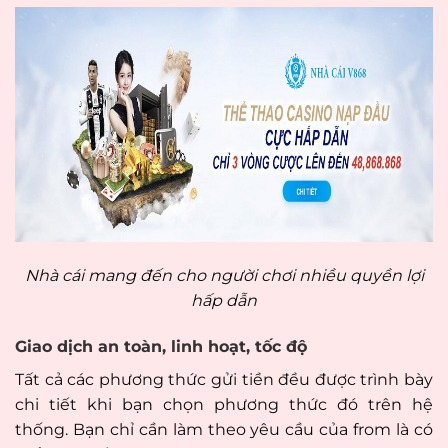
Nhà cái mang đến cho người chơi nhiều quyền lợi
hấp dẫn
Giao dịch an toàn, linh hoạt, tốc độ
Tất cả các phương thức gửi tiền đều được trình bày
chi tiết khi bạn chọn phương thức đó trên hệ
thống. Bạn chỉ cần làm theo yêu cầu của from là có