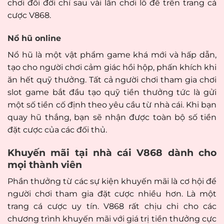
chơi đổi đời chỉ sau vài lần chơi lô đề trên trang cá
cược V868.
Nổ hũ online
Nổ hũ là một vật phẩm game khá mới và hấp dẫn,
tạo cho người chơi cảm giác hồi hộp, phấn khích khi
ăn hết quỹ thưởng. Tất cả người chơi tham gia chơi
slot game bắt đầu tạo quỹ tiền thưởng tức là gửi
một số tiền cố định theo yêu cầu từ nhà cái. Khi bạn
quay hũ thắng, bạn sẽ nhận được toàn bộ số tiền
đặt cược của các đối thủ.
Khuyến mãi tại nhà cái V868 dành cho
mọi thành viên
Phần thưởng từ các sự kiện khuyến mãi là cơ hội để
người chơi tham gia đặt cược nhiều hơn. Là một
trang cá cược uy tín. V868 rất chịu chi cho các
chương trình khuyến mãi với giá trị tiền thưởng cực