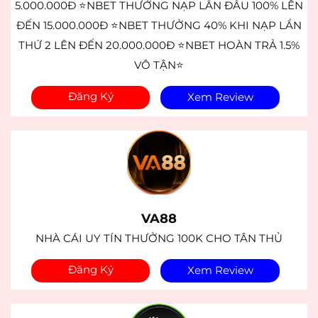
5.000.000Đ ⭐NBET THƯỞNG NẠP LẦN ĐẦU 100% LÊN
ĐẾN 15.000.000Đ ⭐NBET THƯỞNG 40% KHI NẠP LẦN
THỨ 2 LÊN ĐẾN 20.000.000Đ ⭐NBET HOÀN TRẢ 1.5%
VÔ TẬN⭐
Đăng Ký
Xem Review
VA88
NHÀ CÁI UY TÍN THƯỞNG 100K CHO TÂN THỦ
Đăng Ký
Xem Review