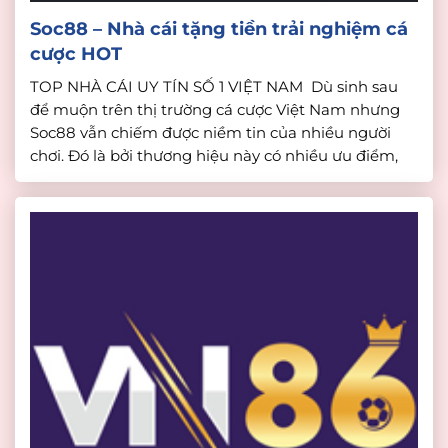
Soc88 – Nhà cái tặng tiền trải nghiệm cá
cược HOT
TOP NHÀ CÁI UY TÍN SỐ 1 VIỆT NAM Dù sinh sau
để muộn trên thị trường cá cược Việt Nam nhưng
Soc88 vẫn chiếm được niềm tin của nhiều người
chơi. Đó là bởi thương hiệu này có nhiều ưu điểm,
lợi thế giúp người chơi tham gia cá cược an toàn,
minh bạch. […]