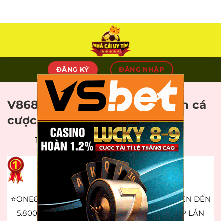
Skip
to
content
ĐĂNG KÝ
ĐĂNG NHẬP
×
V868 – Đỉnh cao nhà cái uy tín cá
cược trực tuyến số 1
TOP NHÀ CÁI UY TÍN SỐ 1 VIỆT NAM
ONE88
⭐ONE88 THƯỞNG 150% CHO NẠP LẦN ĐẦU LÊN ĐẾN
5.800.000Đ ⭐ONE88 THƯỞNG 118% CHO NẠP LẦN