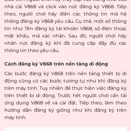
nhà cái V868 và click vào nút đăng ký V868. Tiếp
theo, người chơi hãy điền các thông tin mà hệ
thống đăng ký V868 yêu cầu. Cụ thể, một số thông
tin như: Tên đăng ký tài khoản V868, số điện thoại,
mật khẩu, mã xác nhận. Sau đó, người chơi hãy
nhấn nút đăng ký khi đã cung cấp đầy đủ các
thông tin theo yêu cầu.
Cách đăng ký V868 trên nền tảng di động
Các bước đăng ký V868 trên nền tảng thiết bị di
động cũng có các bước tương tự như khi đăng ký
trên máy tính. Tuy nhiên để thực hiện việc đăng ký
trên thiết bị di động. Trước hết người chơi cần tải
ứng dụng V868 về và cài đặt. Tiếp theo, làm theo
hướng dẫn đăng ký giống như khi đăng ký trên
máy tính.