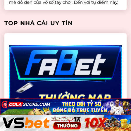
mê đỏ đen của vô số tay chơi. Đến với tụ điểm này,
bạn sẽ có cơ hội trải nghiệm […]
TOP NHÀ CÁI UY TÍN
×
×
×