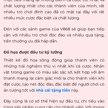
chất lượng nhất cho các thành viên của mình, rất
nhiều trò chơi đỉnh cao đã có mặt tại đây với rất
nhiều mức cược đặc biệt và chất lượng.
Đến với các sảnh game của V868 sẽ giúp bạn tiếp
cận với nhiều trò chơi độc đáo và nhiều quà tặng,
tiền thưởng ưu đãi hấp dẫn.
Đồ họa được đầu tư kỹ lưỡng
Thiết kế đồ họa sống động giúp thành viên có
những trải nghiệm thú vị nhất khi cá cược. Nhân
vật trong game có màu sắc sặc sỡ, kết hợp với âm
thanh mang lại cảm giác mới lạ cho thành viên khi
đặt cược, tạo nét độc đáo, đặc biệt để người chơi có
ấn tượng tốt với
nhà cái tặng tiền
này.
Đây cũng là cơ sở thể hiện sự đầu tư, chi tiêu vào
từng sản phẩm cung cấp cho thành viên. Với mong