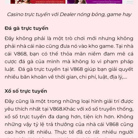
Casino trực tuyến với Dealer nóng bỏng, game hay
Đá gà trực tuyến
Đây không phải là một trò chơi mới nhưng không
phải nhà cái nào cũng đưa nó vào kho game. Tại nhà
cái V868, bạn có thể thỏa mãn niềm đam mê cá
cược đá gà của mình mà không lo vi phạm pháp
luật. Đá gà trực tuyến tại V868 giúp bạn giải quyết
nhiều băn khoăn về thời gian, chi phí, luật, địa lý,….
Xổ số trực tuyến
Đây cũng là một trong những loại hình giải trí được
yêu thích nhất tại V868.Khác với xổ số truyền thống,
xổ số trực tuyến đa dạng hơn, tiện ích hơn. Không
những vậy tỷ lệ trả thưởng của nhà cái V868 cũng
cao hơn rất nhiều. Thực tế đã có rất nhiều người