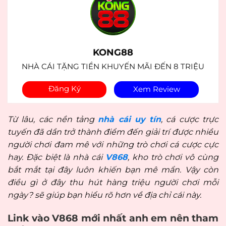
KONG88
NHÀ CÁI TẶNG TIỀN KHUYẾN MÃI ĐẾN 8 TRIỆU
Đăng Ký
Xem Review
Từ lâu, các nền tảng
nhà cái uy tín
, cá cược trực
tuyến đã dần trở thành điểm đến giải trí được nhiều
người chơi đam mê với những trò chơi cá cược cực
hay. Đặc biệt là nhà cái
V868
, kho trò chơi vô cùng
bắt mắt tại đây luôn khiến bạn mê mẩn. Vậy còn
điều gì ở đây thu hút hàng triệu người chơi mỗi
ngày? sẽ giúp bạn hiểu rõ hơn về địa chỉ cái này.
Link vào V868 mới nhất anh em nên tham