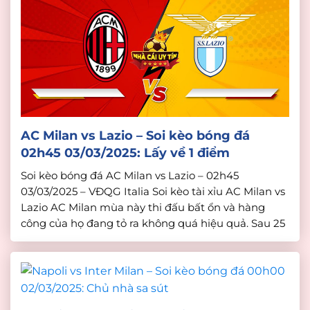
AC Milan vs Lazio – Soi kèo bóng đá
02h45 03/03/2025: Lấy về 1 điểm
Soi kèo bóng đá AC Milan vs Lazio – 02h45
03/03/2025 – VĐQG Italia Soi kèo tài xỉu AC Milan vs
Lazio AC Milan mùa này thi đấu bất ổn và hàng
công của họ đang tỏ ra không quá hiệu quả. Sau 25
vòng đấu, AC Milan mới ghi được 37 bàn. Phong độ
của […]