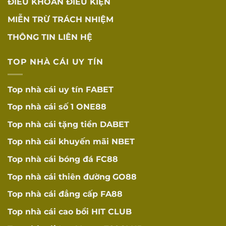
ĐIỀU KHOẢN ĐIỀU KIỆN
MIỄN TRỪ TRÁCH NHIỆM
THÔNG TIN LIÊN HỆ
TOP NHÀ CÁI UY TÍN
Top nhà cái uy tín
FABET
Top nhà cái số 1
ONE88
Top nhà cái tặng tiền
DABET
Top nhà cái khuyến mãi
NBET
Top nhà cái bóng đá
FC88
Top nhà cái thiên đường
GO88
Top nhà cái đẳng cấp
FA88
Top nhà cái cao bồi
HIT CLUB