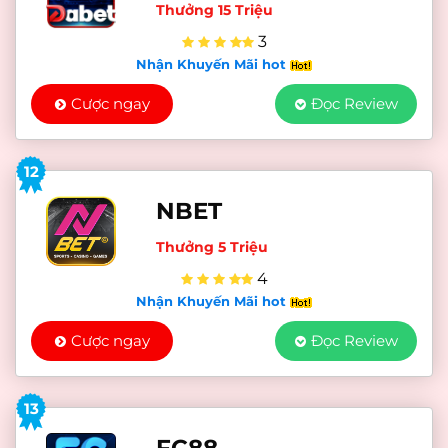
Thưởng 15 Triệu
3
Nhận Khuyến Mãi hot
Cược ngay
Đọc Review
12
NBET
Thưởng 5 Triệu
4
Nhận Khuyến Mãi hot
Cược ngay
Đọc Review
13
FC88