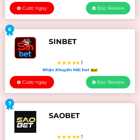
Cược ngay
Đọc Review
6
SINBET
1
Nhận Khuyến Mãi hot
Cược ngay
Đọc Review
7
SAOBET
1