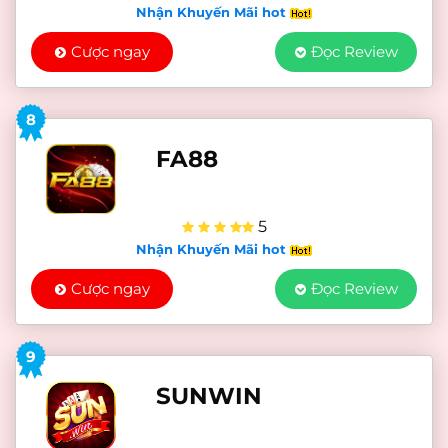
Nhận Khuyến Mãi hot
Cược ngay
Đọc Review
8
FA88
5
Nhận Khuyến Mãi hot
Cược ngay
Đọc Review
9
SUNWIN