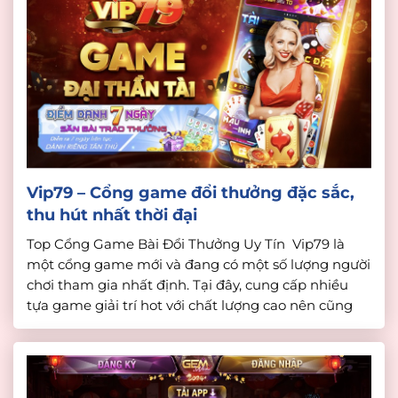
Vip79 – Cổng game đổi thưởng đặc sắc,
thu hút nhất thời đại
Top Cổng Game Bài Đổi Thưởng Uy Tín Vip79 là
một cổng game mới và đang có một số lượng người
chơi tham gia nhất định. Tại đây, cung cấp nhiều
tựa game giải trí hot với chất lượng cao nên cũng
rất nhiều người yêu thích. Do đó, để giúp người chơi
hiểu rõ […]