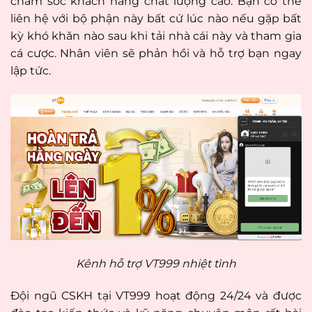
chăm sóc khách hàng chất lượng cao. Bạn có thể
liên hệ với bộ phận này bất cứ lúc nào nếu gặp bất
kỳ khó khăn nào sau khi tải nhà cái này và tham gia
cá cược. Nhân viên sẽ phản hồi và hỗ trợ bạn ngay
lập tức.
Kênh hỗ trợ VT999 nhiệt tình
Đội ngũ CSKH tại VT999 hoạt động 24/24 và được