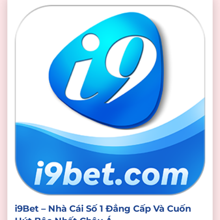
i9Bet – Nhà Cái Số 1 Đẳng Cấp Và Cuốn