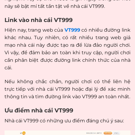
này
sẽ bật mí tất tần tật về nhà cái VT999.
Link vào nhà cái VT999
Hiện nay, trang web của
VT999
có nhiều đường link
khác nhau. Tuy nhiên, có rất nhiều trang web giả
mạo nhà cái này được tạo ra để lừa đảo người chơi.
Vì vậy, để đảm bảo an toàn khi truy cập, người chơi
cần phân biệt được đường link chính thức của nhà
cái.
Nếu không chắc chắn, người chơi có thể liên hệ
trực tiếp với nhà cái VT999 hoặc đại lý để xác minh
thông tin và tìm đường link vào VT999 an toàn nhất.
Ưu điểm nhà cái VT999
Nhà cái VT999 có những ưu điểm đáng chú ý sau: