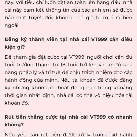
nay. Với tiêu chí luôn đặt an toàn lên hàng đầu, nhà
cái này cam kết thông tin của các anh em sẽ được
bảo mật tuyệt đối, không bao giờ bị rò rỉ ra bên
ngoài.
Đăng ký thành viên tại nhà cái VT999 cần điều
kiện gì?
Để tham gia đặt cược tại VT999, người chơi cần đủ
tuổi trưởng thành từ 18 tuổi trở lên và có đủ khả
năng pháp lý và trí tuệ để chịu trách nhiệm cho các
hành động của mình. Nếu tài khoản đã được đăng
ký nhưng không có hoạt động nào trong khoảng
thời gian nhất định, nhà cái có thể vô hiệu hóa tài
khoản đó.
Rút tiền thắng cược tại nhà cái VT999 có nhanh
không?
Nếu yêu cầu rút tiền được xử lý trong giờ hành