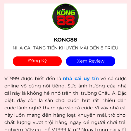
KONG88
NHÀ CÁI TẶNG TIỀN KHUYẾN MÃI ĐẾN 8 TRIỆU
Đăng Ký
Xem Review
VT999 được biết đến là
nhà cái uy tín
về cá cược
online vô cùng nổi tiếng. Sức ảnh hưởng của nhà
cái này là không hề nhỏ trên thị trường Châu Á. Đặc
biệt, đây còn là sân chơi cuốn hút rất nhiều dân
cược lành nghề tham gia vào cá cược. Vì vậy nhà cái
này luôn mang đến hàng loạt khuyến mãi, trò chơi
chất lượng vượt trội hàng ngày để người chơi trải
nghiệm. Vậy cụ thể VT999 là gì? Ngay trong bài viết