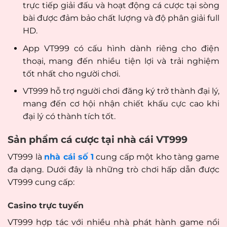
trực tiếp giải đấu và hoạt động cá cược tại sòng
bài được đảm bảo chất lượng và độ phân giải full
HD.
App VT999 có cấu hình dành riêng cho điện
thoại, mang đến nhiều tiện lợi và trải nghiệm
tốt nhất cho người chơi.
VT999 hỗ trợ người chơi đăng ký trở thành đại lý,
mang đến cơ hội nhận chiết khấu cực cao khi
đại lý có thành tích tốt.
Sản phẩm cá cược tại nhà cái VT999
VT999
là
nhà cái số 1
cung cấp một kho tàng game
đa dạng. Dưới đây là những trò chơi hấp dẫn được
VT999 cung cấp:
Casino trực tuyến
VT999 hợp tác với nhiều nhà phát hành game nổi