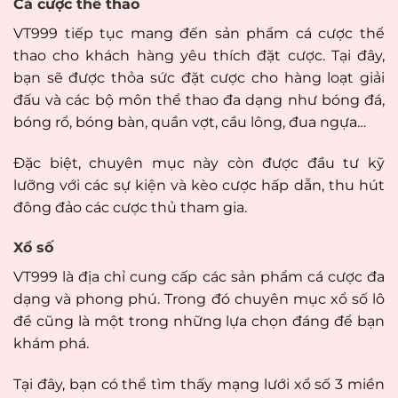
Cá cược thể thao
VT999 tiếp tục mang đến sản phẩm cá cược thể
thao cho khách hàng yêu thích đặt cược. Tại đây,
bạn sẽ được thỏa sức đặt cược cho hàng loạt giải
đấu và các bộ môn thể thao đa dạng như bóng đá,
bóng rổ, bóng bàn, quần vợt, cầu lông, đua ngựa…
Đặc biệt, chuyên mục này còn được đầu tư kỹ
lưỡng với các sự kiện và kèo cược hấp dẫn, thu hút
đông đảo các cược thủ tham gia.
Xổ số
VT999 là địa chỉ cung cấp các sản phẩm cá cược đa
dạng và phong phú. Trong đó chuyên mục xổ số lô
đề cũng là một trong những lựa chọn đáng để bạn
khám phá.
Tại đây, bạn có thể tìm thấy mạng lưới xổ số 3 miền