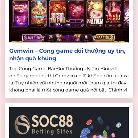
Gemwin – Cổng game đổi thưởng uy tín,
nhận quà khủng
Top Cổng Game Bài Đổi Thưởng Uy Tín Đối với
nhiều game thủ thì Gemwin có lẽ không còn quá xa
lạ. Tuy nhiên với những người mới tham gia thì đây
không phải là một cổng game quá nổi bật. Chính vì
vậy, dưới đây, nhà cái uy tín sẽ tiến hành đánh giá và
[…]