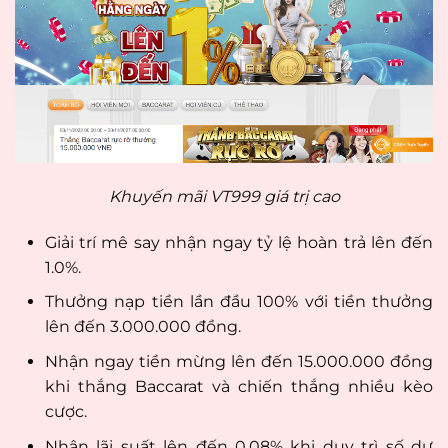
Khuyến mãi VT999 giá trị cao
Giải trí mê say nhận ngay tỷ lệ hoàn trả lên đến
1.0%.
Thưởng nạp tiền lần đầu 100% với tiền thưởng
lên đến 3.000.000 đồng.
Nhận ngay tiền mừng lên đến 15.000.000 đồng
khi thắng Baccarat và chiến thắng nhiều kèo
cược.
Nhận lãi suất lên đến 0,08% khi duy trì số dư