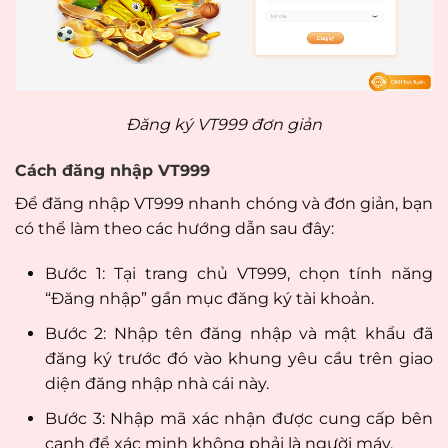
Đăng ký VT999 đơn giản
Cách đăng nhập VT999
Để đăng nhập VT999 nhanh chóng và đơn giản, bạn
có thể làm theo các hướng dẫn sau đây:
Bước 1: Tại trang chủ VT999, chọn tính năng
“Đăng nhập” gần mục đăng ký tài khoản.
Bước 2: Nhập tên đăng nhập và mật khẩu đã
đăng ký trước đó vào khung yêu cầu trên giao
diện đăng nhập nhà cái này.
Bước 3: Nhập mã xác nhận được cung cấp bên
cạnh để xác minh không phải là người máy.