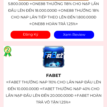
5.800.000Đ ⭐ONE88 THƯỞNG 118% CHO NẠP LẦN
ĐẦU LÊN ĐẾN 18.000.000Đ ⭐ONE88 THƯỞNG 18%
CHO NẠP LẦN TIẾP THEO LÊN ĐẾN 1.800.000Đ
⭐ONE88 HOÀN TRẢ 1.25%⭐
Đăng Ký
Xem Review
FABET
⭐FABET THƯỞNG NẠP 110% CHO LẦN NẠP ĐẦU LÊN
ĐẾN 10.000.000Đ ⭐FABET THƯỞNG NẠP 40% CHO
LẦN NẠP ĐẦU LÊN ĐẾN 20.000.000Đ ⭐FABET HOÀN
TRẢ VÔ TẬN 1.25%⭐