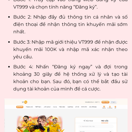
VT999 và chọn tính năng “Đăng ký”.
Bước 2: Nhập đầy đủ thông tin cá nhân và số
điện thoại để nhận thông tin khuyến mãi sớm
nhất.
Bước 3: Nhập mã giới thiệu VT999 để nhận được
khuyến mãi 100K và nhập mã xác nhận theo
yêu cầu.
Bước 4: Nhấn “Đăng ký ngay” và đợi trong
khoảng 30 giây để hệ thống xử lý và tạo tài
khoản cho bạn. Sau đó, bạn có thể bắt đầu sử
dụng tài khoản của mình để cá cược.