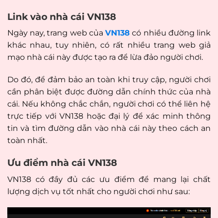
Link vào nhà cái VN138
Ngày nay, trang web của
VN138
có nhiều đường link
khác nhau, tuy nhiên, có rất nhiều trang web giả
mạo nhà cái này được tạo ra để lừa đảo người chơi.
Do đó, để đảm bảo an toàn khi truy cập, người chơi
cần phân biệt được đường dẫn chính thức của nhà
cái. Nếu không chắc chắn, người chơi có thể liên hệ
trực tiếp với VN138 hoặc đại lý để xác minh thông
tin và tìm đường dẫn vào nhà cái này theo cách an
toàn nhất.
Ưu điểm nhà cái VN138
VN138 có đầy đủ các ưu điểm để mang lại chất
lượng dịch vụ tốt nhất cho người chơi như sau: