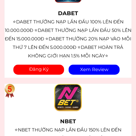
DABET
⭐DABET THƯỞNG NẠP LẦN ĐẦU 100% LÊN ĐẾN
10.000.000Đ ⭐DABET THƯỞNG NẠP LẦN ĐẦU 50% LÊN
ĐẾN 15.000.000Đ ⭐DABET THƯỞNG 20% NẠP VÀO MỖI
THỨ 7 LÊN ĐẾN 5.000.000Đ ⭐DABET HOÀN TRẢ
KHÔNG GIỚI HẠN 1.5% MỖI NGÀY⭐
Đăng Ký
Xem Review
NBET
⭐NBET THƯỞNG NẠP LẦN ĐẦU 150% LÊN ĐẾN