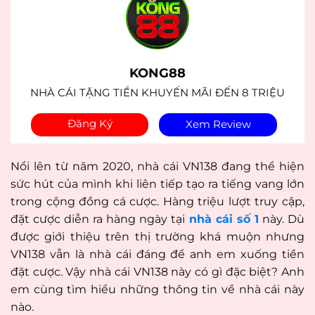
KONG88
NHÀ CÁI TẶNG TIỀN KHUYẾN MÃI ĐẾN 8 TRIỆU
Đăng Ký
Xem Review
Nổi lên từ năm 2020, nhà cái VN138 đang thể hiện
sức hút của mình khi liên tiếp tạo ra tiếng vang lớn
trong cộng đồng cá cược. Hàng triệu lượt truy cập,
đặt cược diễn ra hàng ngày tại
nhà cái số 1
này. Dù
được giới thiệu trên thị trường khá muộn nhưng
VN138 vẫn là nhà cái đáng để anh em xuống tiền
đặt cược. Vậy nhà cái VN138 này có gì đặc biệt? Anh
em cùng
tìm hiểu những thông tin về nhà cái này
nào.