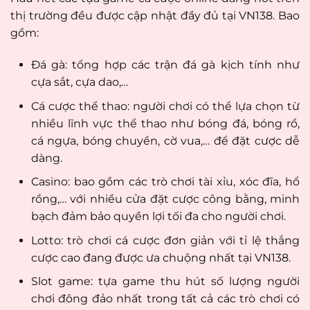
thị trường đều được cập nhật đầy đủ tại VN138. Bao
gồm:
Đá gà: tổng hợp các trận đá gà kịch tính như
cựa sắt, cựa dao,…
Cá cược thể thao: người chơi có thể lựa chọn từ
nhiều lĩnh vực thể thao như bóng đá, bóng rổ,
cá ngựa, bóng chuyền, cờ vua,… để đặt cược dễ
dàng.
Casino: bao gồm các trò chơi tài xỉu, xóc đĩa, hổ
rồng,… với nhiều cửa đặt cược công bằng, minh
bạch đảm bảo quyền lợi tối đa cho người chơi.
Lotto: trò chơi cá cược đơn giản với tỉ lệ thắng
cược cao đang được ưa chuộng nhất tại VN138.
Slot game: tựa game thu hút số lượng người
chơi đông đảo nhất trong tất cả các trò chơi có