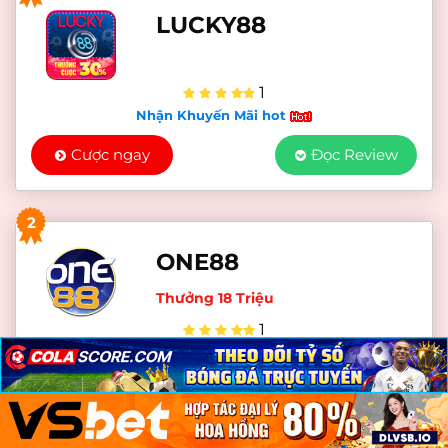
LUCKY88
1
Nhận Khuyến Mãi hot
Cược ngay
Đọc Review
2
ONE88
Thưởng 18 Triệu
1
Nhận Khuyến Mãi hot
×
×
×
Cược ngay
Đọc Review