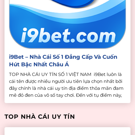
i9Bet – Nhà Cái Số 1 Đẳng Cấp Và Cuốn
Hút Bậc Nhất Châu Á
TOP NHÀ CÁI UY TÍN SỐ 1 VIỆT NAM i9Bet luôn là
cái tên được nhiều người ưu tiên lựa chọn nhất bởi
đây chính là nhà cái uy tín địa điểm thỏa mãn đam
mê đỏ đen của vô số tay chơi. Đến với tụ điểm này,
bạn sẽ có cơ hội trải nghiệm […]
TOP NHÀ CÁI UY TÍN