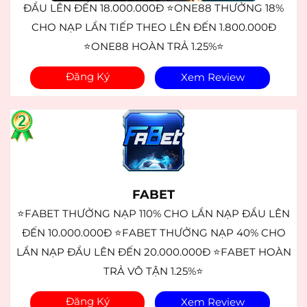
ĐẦU LÊN ĐẾN 18.000.000Đ ⭐ONE88 THƯỞNG 18%
CHO NẠP LẦN TIẾP THEO LÊN ĐẾN 1.800.000Đ
⭐ONE88 HOÀN TRẢ 1.25%⭐
Đăng Ký
Xem Review
FABET
⭐FABET THƯỞNG NẠP 110% CHO LẦN NẠP ĐẦU LÊN
ĐẾN 10.000.000Đ ⭐FABET THƯỞNG NẠP 40% CHO
LẦN NẠP ĐẦU LÊN ĐẾN 20.000.000Đ ⭐FABET HOÀN
TRẢ VÔ TẬN 1.25%⭐
Đăng Ký
Xem Review