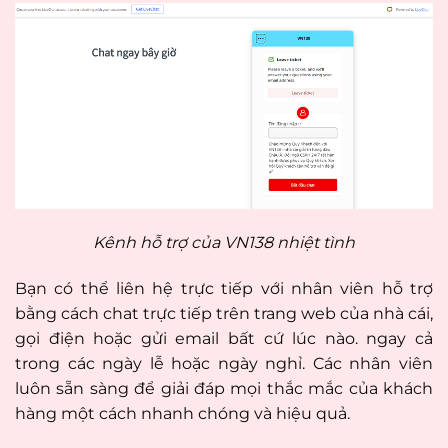
Kênh hỗ trợ của VN138 nhiệt tình
Bạn có thể liên hệ trực tiếp với nhân viên hỗ trợ
bằng cách chat trực tiếp trên trang web của nhà cái,
gọi điện hoặc gửi email bất cứ lúc nào. ngay cả
trong các ngày lễ hoặc ngày nghỉ. Các nhân viên
luôn sẵn sàng để giải đáp mọi thắc mắc của khách
hàng một cách nhanh chóng và hiệu quả.