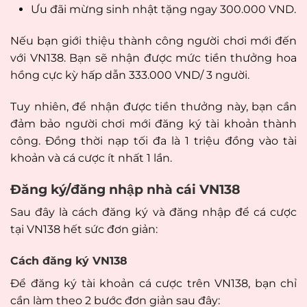
Ưu đãi mừng sinh nhật tặng ngay 300.000 VND.
Nếu bạn giới thiệu thành công người chơi mới đến
với VN138. Bạn sẽ nhận được mức tiền thưởng hoa
hồng cực kỳ hấp dẫn 333.000 VND/ 3 người.
Tuy nhiên, để nhận được tiền thưởng này, bạn cần
đảm bảo người chơi mới đăng ký tài khoản thành
công. Đồng thời nạp tối đa là 1 triệu đồng vào tài
khoản và cá cược ít nhất 1 lần.
Đăng ký/đăng nhập nhà cái VN138
Sau đây là cách đăng ký và đăng nhập để cá cược
tại VN138 hết sức đơn giản:
Cách đăng ký VN138
Để đăng ký tài khoản cá cược trên VN138, bạn chỉ
cần làm theo 2 bước đơn giản sau đây: