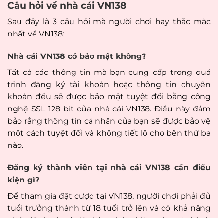
Câu hỏi về nhà cái VN138
Sau đây là 3 câu hỏi mà người chơi hay thắc mắc
nhất về VN138:
Nhà cái VN138 có bảo mật không?
Tất cả các thông tin mà bạn cung cấp trong quá
trình đăng ký tài khoản hoặc thông tin chuyển
khoản đều sẽ được bảo mật tuyệt đối bằng công
nghệ SSL 128 bit của nhà cái VN138. Điều này đảm
bảo rằng thông tin cá nhân của bạn sẽ được bảo vệ
một cách tuyệt đối và không tiết lộ cho bên thứ ba
nào.
Đăng ký thành viên tại nhà cái VN138 cần điều
kiện gì?
Để tham gia đặt cược tại VN138, người chơi phải đủ
tuổi trưởng thành từ 18 tuổi trở lên và có khả năng