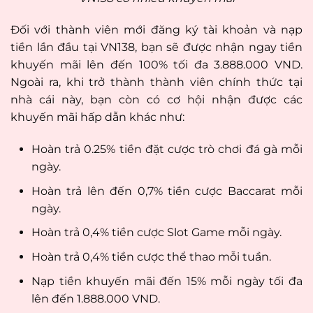
Đối với thành viên mới đăng ký tài khoản và nạp
tiền lần đầu tại VN138, bạn sẽ được nhận ngay tiền
khuyến mãi lên đến 100% tối đa 3.888.000 VND.
Ngoài ra, khi trở thành thành viên chính thức tại
nhà cái này, bạn còn có cơ hội nhận được các
khuyến mãi hấp dẫn khác như:
Hoàn trả 0.25% tiền đặt cược trò chơi đá gà mỗi
ngày.
Hoàn trả lên đến 0,7% tiền cược Baccarat mỗi
ngày.
Hoàn trả 0,4% tiền cược Slot Game mỗi ngày.
Hoàn trả 0,4% tiền cược thể thao mỗi tuần.
Nạp tiền khuyến mãi đến 15% mỗi ngày tối đa
lên đến 1.888.000 VND.