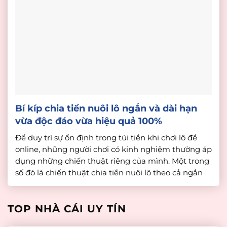
Bí kíp chia tiền nuôi lô ngắn và dài hạn
vừa độc đáo vừa hiệu quả 100%
Để duy trì sự ổn định trong túi tiền khi chơi lô đề
online, những người chơi có kinh nghiệm thường áp
dụng những chiến thuật riêng của mình. Một trong
số đó là chiến thuật chia tiền nuôi lô theo cả ngắn
hạn và dài hạn. Dưới đây nhà cái uy tín sẽ chia sẻ […]
TOP NHÀ CÁI UY TÍN