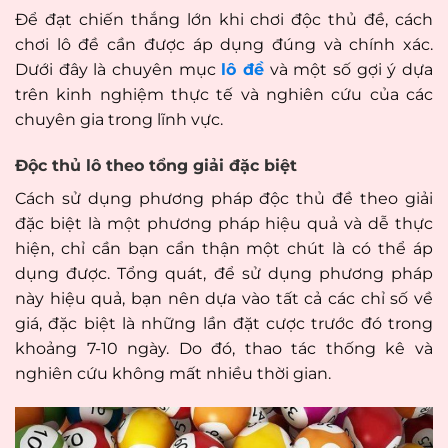
Để đạt chiến thắng lớn khi chơi độc thủ đề, cách
chơi lô đề cần được áp dụng đúng và chính xác.
Dưới đây là chuyên mục
lô đề
và một số gợi ý dựa
trên kinh nghiệm thực tế và nghiên cứu của các
chuyên gia trong lĩnh vực.
Độc thủ lô theo tổng giải đặc biệt
Cách sử dụng phương pháp độc thủ đề theo giải
đặc biệt là một phương pháp hiệu quả và dễ thực
hiện, chỉ cần bạn cẩn thận một chút là có thể áp
dụng được. Tổng quát, để sử dụng phương pháp
này hiệu quả, bạn nên dựa vào tất cả các chỉ số về
giá, đặc biệt là những lần đặt cược trước đó trong
khoảng 7-10 ngày. Do đó, thao tác thống kê và
nghiên cứu không mất nhiều thời gian.