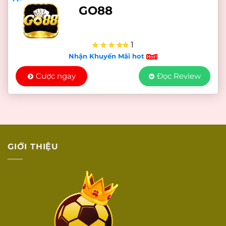
GO88
1
Nhận Khuyến Mãi hot
Cược ngay
Đọc Review
GIỚI THIỆU