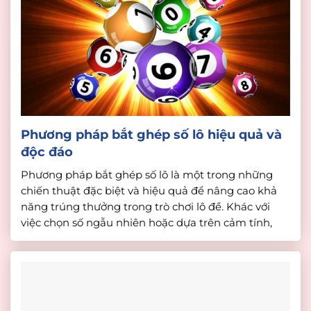
Phương pháp bắt ghép số lô hiệu quả và
độc đáo
Phương pháp bắt ghép số lô là một trong những
chiến thuật đặc biệt và hiệu quả để nâng cao khả
năng trúng thưởng trong trò chơi lô đề. Khác với
việc chọn số ngẫu nhiên hoặc dựa trên cảm tính,
phương pháp bắt ghép số lô tập trung vào việc
phân tích các yếu […]