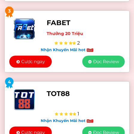
3
FABET
Thưởng 20 Triệu
2
Nhận Khuyến Mãi hot
Cược ngay
Đọc Review
4
TOT88
1
Nhận Khuyến Mãi hot
Cược ngay
Đọc Review