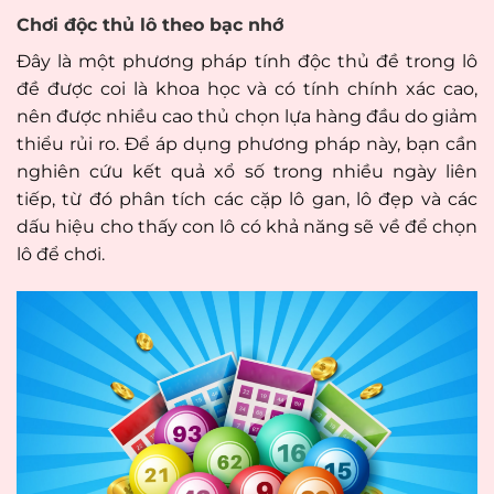
Chơi độc thủ lô theo bạc nhớ
Đây là một phương pháp tính độc thủ đề trong lô
đề được coi là khoa học và có tính chính xác cao,
nên được nhiều cao thủ chọn lựa hàng đầu do giảm
thiểu rủi ro. Để áp dụng phương pháp này, bạn cần
nghiên cứu kết quả xổ số trong nhiều ngày liên
tiếp, từ đó phân tích các cặp lô gan, lô đẹp và các
dấu hiệu cho thấy con lô có khả năng sẽ về để chọn
lô để chơi.