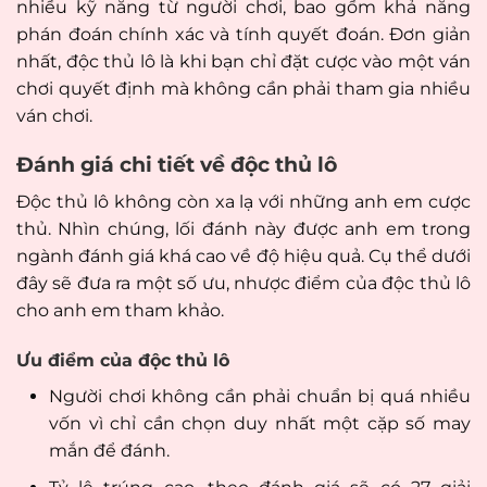
nhiều kỹ năng từ người chơi, bao gồm khả năng
phán đoán chính xác và tính quyết đoán. Đơn giản
nhất, độc thủ lô là khi bạn chỉ đặt cược vào một ván
chơi quyết định mà không cần phải tham gia nhiều
ván chơi.
Đánh giá chi tiết về độc thủ lô
Độc thủ lô không còn xa lạ với những anh em cược
thủ. Nhìn chúng, lối đánh này được anh em trong
ngành đánh giá khá cao về độ hiệu quả. Cụ thể dưới
đây sẽ đưa ra một số ưu, nhược điểm của độc thủ lô
cho anh em tham khảo.
Ưu điểm của độc thủ lô
Người chơi không cần phải chuẩn bị quá nhiều
vốn vì chỉ cần chọn duy nhất một cặp số may
mắn để đánh.