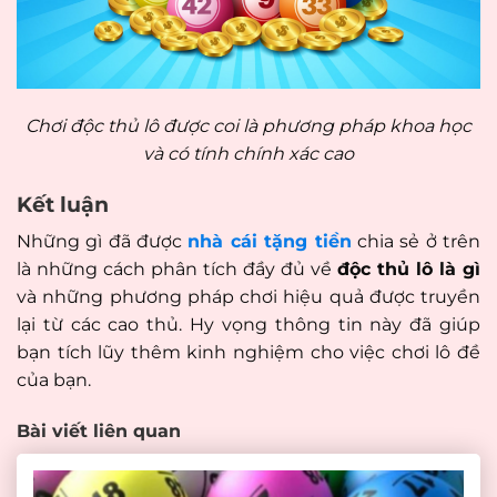
Chơi độc thủ lô được coi là phương pháp khoa học
và có tính chính xác cao
Kết luận
Những gì đã được
nhà cái tặng tiền
chia sẻ ở trên
là những cách phân tích đầy đủ về
độc thủ lô là gì
và những phương pháp chơi hiệu quả được truyền
lại từ các cao thủ. Hy vọng thông tin này đã giúp
bạn tích lũy thêm kinh nghiệm cho việc chơi lô đề
của bạn.
Bài viết liên quan