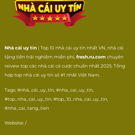
Nhà cái uy tín
| Top 10 nhà cái uy tín nhất VN, nhà cái
tặng tiền trải nghiệm miễn phí,
fresh.ru.com
chuyên
reivew top các nhà cái cá cược chuẩn nhất 2025. Tổng
hợp top nhà cái uy tín số #1 nhất Việt Nam.
Tags: #nhà_cái_uy_tín, #nha_cai_uy_tin,
#top_nha_cai_uy_tin, #top_10_nha_cai_uy_tin,
#nha_cai_tang_tien
Website: /