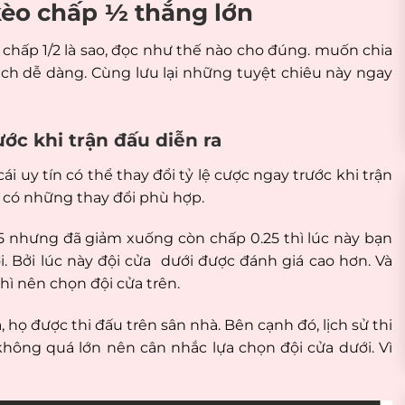
kèo chấp ½ thắng lớn
èo chấp 1/2 là sao, đọc như thế nào cho đúng. muốn chia
ách dễ dàng. Cùng lưu lại những tuyệt chiêu này ngay
ước khi trận đấu diễn ra
i uy tín có thể thay đổi tỷ lệ cược ngay trước khi trận
và có những thay đổi phù hợp.
0.5 nhưng đã giảm xuống còn chấp 0.25 thì lúc này bạn
. Bởi lúc này đội cửa dưới được đánh giá cao hơn. Và
thì nên chọn đội cửa trên.
 họ được thi đấu trên sân nhà. Bên cạnh đó, lịch sử thi
không quá lớn nên cân nhắc lựa chọn đội cửa dưới. Vì