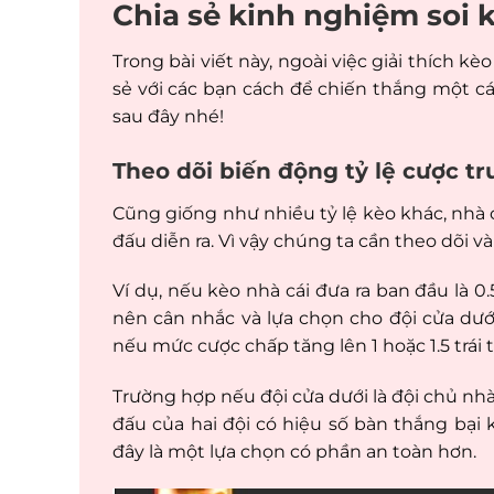
Chia sẻ kinh nghiệm soi 
Trong bài viết này, ngoài việc giải thích k
sẻ với các bạn cách để chiến thắng một c
sau đây nhé!
Theo dõi biến động tỷ lệ cược tr
Cũng giống như nhiều tỷ lệ kèo khác, nhà cá
đấu diễn ra. Vì vậy chúng ta cần theo dõi 
Ví dụ, nếu kèo nhà cái đưa ra ban đầu là 
nên cân nhắc và lựa chọn cho đội cửa dưới
nếu mức cược chấp tăng lên 1 hoặc 1.5 trái 
Trường hợp nếu đội cửa dưới là đội chủ nhà,
đấu của hai đội có hiệu số bàn thắng bại 
đây là một lựa chọn có phần an toàn hơn.