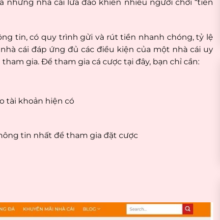
cả những nhà cái lừa đảo khiến nhiều người chơi “tiền
g tin, có quy trình gửi và rút tiền nhanh chóng, tỷ lệ
 nhà cái đáp ứng đủ các điều kiện của một nhà cái uy
 tham gia. Để tham gia cá cược tại đây, bạn chỉ cần:
 tài khoản hiện có
hông tin nhất để tham gia đặt cược