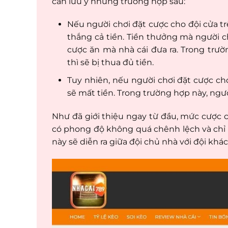
cần lưu ý những trường hợp sau:
Nếu người chơi đặt cược cho đội cửa trê
thắng cả tiền. Tiền thưởng mà người c
cược ăn mà nhà cái đưa ra. Trong trườ
thì sẽ bị thua đủ tiền.
Tuy nhiên, nếu người chơi đặt cược cho
sẽ mất tiền. Trong trường hợp này, ngườ
Như đã giới thiệu ngay từ đầu, mức cược c
có phong độ không quá chênh lệch và chỉ
này sẽ diễn ra giữa đội chủ nhà với đội khác