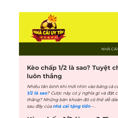
Skip
to
content
NHÀ CÁI
Kèo chấp 1/2 là sao? Tuyệt c
luôn thắng
Nhiều tân binh khi mới nhìn vào bảng cá c
1/2 là sao
? Cược này có ý nghĩa gì và đặt 
thắng? Những băn khoăn đó có thể dễ dàng
sau đây của
nhà cái tặng tiền
– .