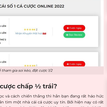
ể tham gia soi kèo, đặt cược 1/2
cược chấp ½ trái?
 đọc và cách chiến thắng thì hẳn bạn đang rất háo hức
ần tìm một nhà cái cá cược uy tín. Bởi hiện nay có rất