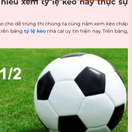
 hiểu xem tỷ lệ kèo này thực sự
sao cho dễ trúng thì chúng ta cùng nắm xem kèo chấp
n trên bảng
tỷ lệ kèo
nhà cái uy tín hiện nay. Trên bảng,