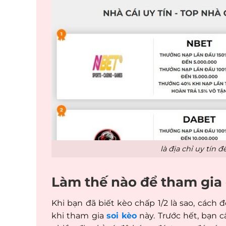
là địa chỉ uy tín đ
Làm thế nào để tham gia 
Khi bạn đã biết kèo chấp 1/2 là sao, cách
khi tham gia
soi kèo
này. Trước hết, bạn c