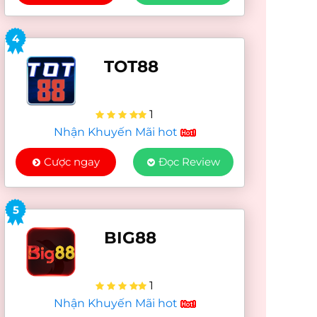
4
TOT88
1
Nhận Khuyến Mãi hot
Cược ngay
Đọc Review
5
BIG88
1
Nhận Khuyến Mãi hot