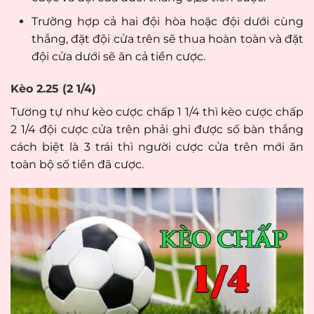
Trường hợp cả hai đội hòa hoặc đội dưới cùng
thắng, đặt đội cửa trên sẽ thua hoàn toàn và đặt
đội cửa dưới sẽ ăn cả tiền cược.
Kèo 2.25 (2 1/4)
Tương tự như kèo cược chấp 1 1/4 thì kèo cược chấp
2 1/4 đội cược cửa trên phải ghi được số bàn thắng
cách biệt là 3 trái thì người cược cửa trên mới ăn
toàn bộ số tiền đã cược.