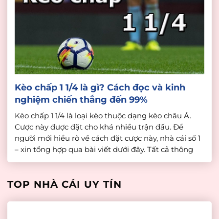
Kèo chấp 1 1/4 là gì? Cách đọc và kinh
nghiệm chiến thắng đến 99%
Kèo chấp 1 1/4 là loại kèo thuộc dạng kèo châu Á.
Cược này được đặt cho khá nhiều trận đấu. Để
người mới hiểu rõ về cách đặt cược này, nhà cái số 1
– xin tổng hợp qua bài viết dưới đây. Tất cả thông
tin, từ khái niệm, ý nghĩa, cách đọc […]
TOP NHÀ CÁI UY TÍN