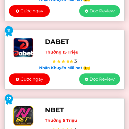
Cược ngay
Đọc Review
11
DABET
Thưởng 15 Triệu
3
Nhận Khuyến Mãi hot
Cược ngay
Đọc Review
12
NBET
Thưởng 5 Triệu