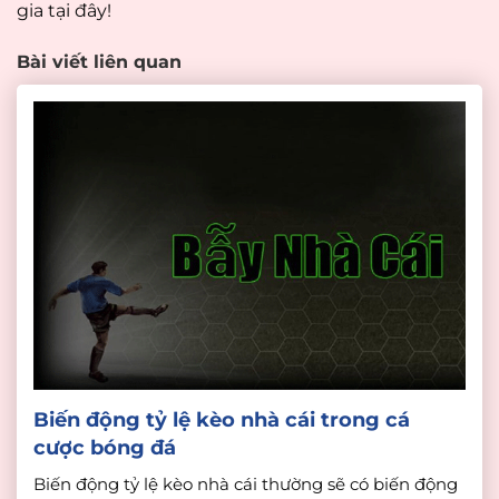
gia tại đây
!
Bài viết liên quan
Biến động tỷ lệ kèo nhà cái trong cá
cược bóng đá
Biến động tỷ lệ kèo nhà cái thường sẽ có biến động