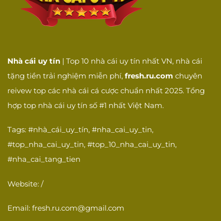
Nhà cái uy tín
| Top 10 nhà cái uy tín nhất VN, nhà cái
tặng tiền trải nghiệm miễn phí,
fresh.ru.com
chuyên
reivew top các nhà cái cá cược chuẩn nhất 2025. Tổng
hợp top nhà cái uy tín số #1 nhất Việt Nam.
Tags: #nhà_cái_uy_tín, #nha_cai_uy_tin,
#top_nha_cai_uy_tin, #top_10_nha_cai_uy_tin,
#nha_cai_tang_tien
Website: /
Email:
fresh.ru.com@gmail.com