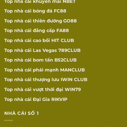
Top nhà cái khuyến mãi
NBET
Top nhà cái bóng đá
FC88
Top nhà cái thiên đường
GO88
Top nhà cái đẳng cấp
FA88
Top nhà cái cao bồi
HIT CLUB
Top nhà cái Las Vegas
789CLUB
Top nhà cái bom tấn
B52CLUB
Top nhà cái phái mạnh
MANCLUB
Top nhà cái thượng lưu
IWIN CLUB
Top nhà cái vượt thời đại
WIN79
Top nhà cái Đại Gia
RIKVIP
NHÀ CÁI SỐ 1