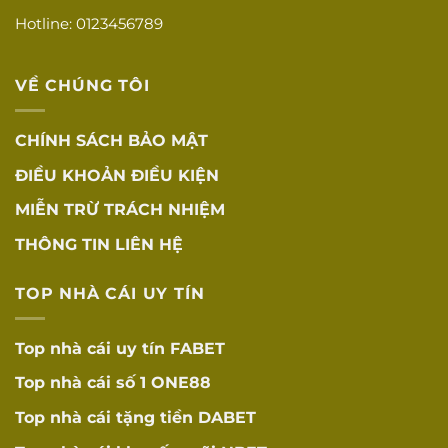
Hotline: 0123456789
VỀ CHÚNG TÔI
CHÍNH SÁCH BẢO MẬT
ĐIỀU KHOẢN ĐIỀU KIỆN
MIỄN TRỪ TRÁCH NHIỆM
THÔNG TIN LIÊN HỆ
TOP NHÀ CÁI UY TÍN
Top nhà cái uy tín
FABET
Top nhà cái số 1
ONE88
Top nhà cái tặng tiền
DABET