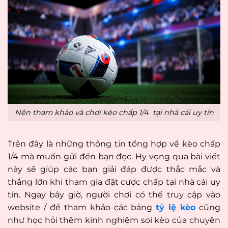
Nên tham khảo và chơi kèo chấp 1/4 tại nhà cái uy tín
Trên đây là những thông tin tổng hợp về kèo chấp
1/4 mà muốn gửi đến bạn đọc. Hy vọng qua bài viết
này sẽ giúp các bạn giải đáp được thắc mắc và
thắng lớn khi tham gia đặt cược chấp tại nhà cái uy
tín. Ngay bây giờ, người chơi có thể truy cập vào
website
/
để tham khảo các bảng
tỷ lệ kèo
cũng
như học hỏi thêm kinh nghiệm soi kèo của chuyên