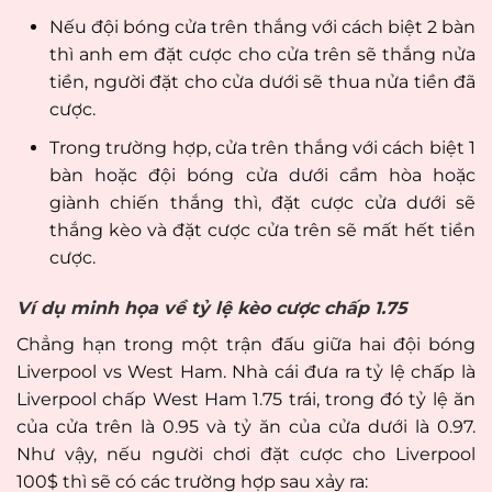
Nếu đội bóng cửa trên thắng với cách biệt 2 bàn
thì anh em đặt cược cho cửa trên sẽ thắng nửa
tiền, người đặt cho cửa dưới sẽ thua nửa tiền đã
cược.
Trong trường hợp, cửa trên thắng với cách biệt 1
bàn hoặc đội bóng cửa dưới cầm hòa hoặc
giành chiến thắng thì, đặt cược cửa dưới sẽ
thắng kèo và đặt cược cửa trên sẽ mất hết tiền
cược.
Ví dụ minh họa về tỷ lệ kèo cược chấp 1.75
Chẳng hạn trong một trận đấu giữa hai đội bóng
Liverpool vs West Ham. Nhà cái đưa ra tỷ lệ chấp là
Liverpool chấp West Ham 1.75 trái, trong đó tỷ lệ ăn
của cửa trên là 0.95 và tỷ ăn của cửa dưới là 0.97.
Như vậy, nếu người chơi đặt cược cho Liverpool
100$ thì sẽ có các trường hợp sau xảy ra: