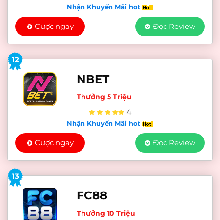
Nhận Khuyến Mãi hot
Cược ngay
Đọc Review
12
NBET
Thưởng 5 Triệu
4
Nhận Khuyến Mãi hot
Cược ngay
Đọc Review
13
FC88
Thưởng 10 Triệu