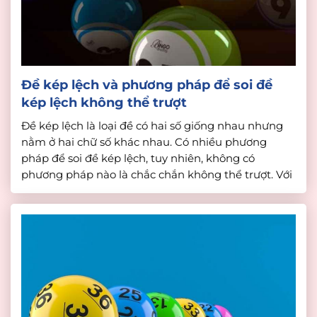
Đề kép lệch và phương pháp để soi đề
kép lệch không thể trượt
Đề kép lệch là loại đề có hai số giống nhau nhưng
nằm ở hai chữ số khác nhau. Có nhiều phương
pháp để soi đề kép lệch, tuy nhiên, không có
phương pháp nào là chắc chắn không thể trượt. Với
những người chơi lô đề chuyên nghiệp, việc đánh
giá những con số […]