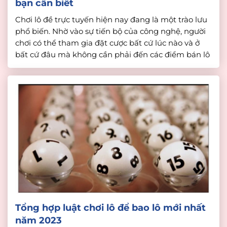
bạn cần biết
Chơi lô đề trực tuyến hiện nay đang là một trào lưu
phổ biến. Nhờ vào sự tiến bộ của công nghệ, người
chơi có thể tham gia đặt cược bất cứ lúc nào và ở
bất cứ đâu mà không cần phải đến các điểm bán lô
đề truyền thống. Chơi lô đề trực […]
Tổng hợp luật chơi lô để bao lô mới nhất
năm 2023