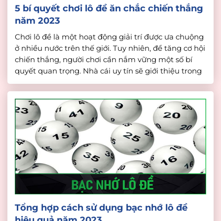
5 bí quyết chơi lô đề ăn chắc chiến thắng
năm 2023
Chơi lô đề là một hoạt động giải trí được ưa chuộng
ở nhiều nước trên thế giới. Tuy nhiên, để tăng cơ hội
chiến thắng, người chơi cần nắm vững một số bí
quyết quan trọng. Nhà cái uy tín sẽ giới thiệu trong
bài viết sau đây 5 bí quyết chơi lô đề giúp […]
Tổng hợp cách sử dụng bạc nhớ lô đề
hiệu quả năm 2023