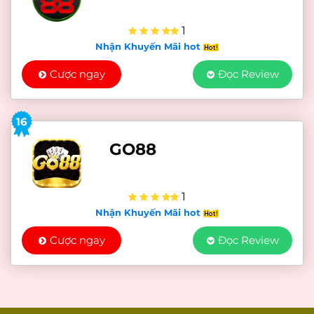
1
Nhận Khuyến Mãi hot
Cược ngay
Đọc Review
16
GO88
1
Nhận Khuyến Mãi hot
Cược ngay
Đọc Review