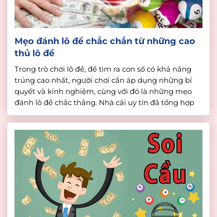
Mẹo đánh lô đề chắc chắn từ những cao
thủ lô đề
Trong trò chơi lô đề, để tìm ra con số có khả năng
trúng cao nhất, người chơi cần áp dụng những bí
quyết và kinh nghiệm, cùng với đó là những mẹo
đánh lô đề chắc thắng. Nhà cái uy tín đã tổng hợp
các mẹo và bí quyết này để cung cấp cho mọi […]