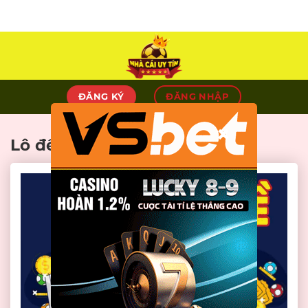
Skip
to
content
ĐĂNG KÝ
ĐĂNG NHẬP
×
Lô đề