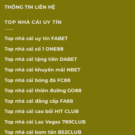
THÔNG TIN LIÊN HỆ
TOP NHÀ CÁI UY TÍN
Top nhà cái uy tín
FABET
Top nhà cái số 1
ONE88
Top nhà cái tặng tiền
DABET
Top nhà cái khuyến mãi
NBET
Top nhà cái bóng đá
FC88
Top nhà cái thiên đường
GO88
Top nhà cái đẳng cấp
FA88
Top nhà cái cao bồi
HIT CLUB
Top nhà cái Las Vegas
789CLUB
Top nhà cái bom tấn
B52CLUB