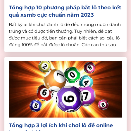
Tổng hợp 10 phương pháp bắt lô theo kết
quả xsmb cực chuẩn năm 2023
Bất kỳ ai khi chơi đánh lô đề đều mong muốn đánh
trúng và có được tiền thưởng. Tuy nhiên, để đạt
được mục tiêu đó, bạn cần phải biết cách soi cầu lô
đúng 100% để bắt được lô chuẩn. Các cao thủ sau
khi tham gia ăn lô và ngủ lô trong một […]
Tổng hợp 3 lợi ích khi chơi lô đề online