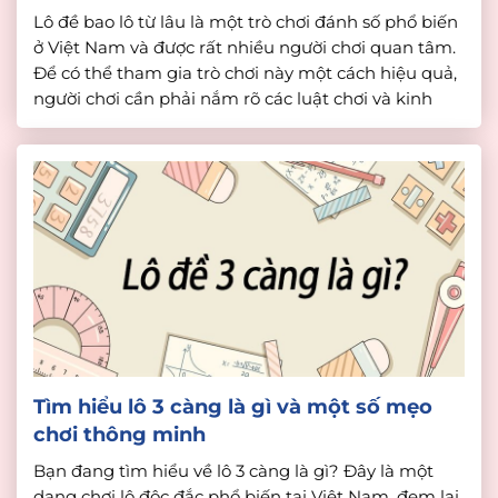
Lô đề bao lô từ lâu là một trò chơi đánh số phổ biến
ở Việt Nam và được rất nhiều người chơi quan tâm.
Để có thể tham gia trò chơi này một cách hiệu quả,
người chơi cần phải nắm rõ các luật chơi và kinh
nghiệm quan trọng. Bài viết này của […]
Tìm hiểu lô 3 càng là gì và một số mẹo
chơi thông minh
Bạn đang tìm hiểu về lô 3 càng là gì? Đây là một
dạng chơi lô độc đắc phổ biến tại Việt Nam, đem lại