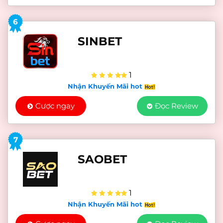
6
SINBET
1
Nhận Khuyến Mãi hot
Cược ngay
Đọc Review
7
SAOBET
1
Nhận Khuyến Mãi hot