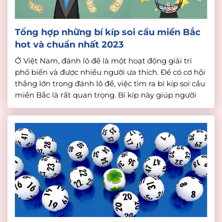
Tổng hợp những bí kíp soi cầu miền Bắc
hot và chuẩn nhất 2023
Ở Việt Nam, đánh lô đề là một hoạt động giải trí
phổ biến và được nhiều người ưa thích. Để có cơ hội
thắng lớn trong đánh lô đề, việc tìm ra bí kíp soi cầu
miền Bắc là rất quan trọng. Bí kíp này giúp người
chơi đoán được kết quả xổ số […]