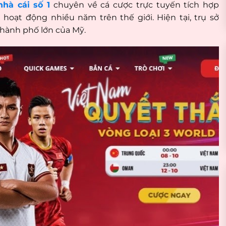
nhà cái số 1
chuyên về cá cược trực tuyến tích hợp
hoạt động nhiều năm trên thế giới. Hiện tại, trụ sở
thành phố lớn của Mỹ.