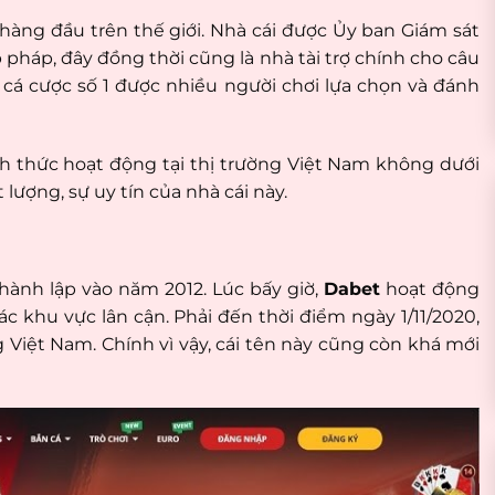
 hàng đầu trên thế giới. Nhà cái được Ủy ban Giám sát
pháp, đây đồng thời cũng là nhà tài trợ chính cho câu
 cá cược số 1 được nhiều người chơi lựa chọn và đánh
h thức hoạt động tại thị trường Việt Nam không dưới
lượng, sự uy tín của nhà cái này.
hành lập vào năm 2012. Lúc bấy giờ,
Dabet
hoạt động
c khu vực lân cận. Phải đến thời điểm ngày 1/11/2020,
g Việt Nam. Chính vì vậy, cái tên này cũng còn khá mới