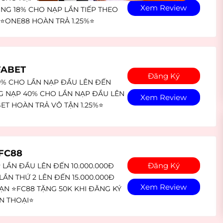
Xem Review
NG 18% CHO NẠP LẦN TIẾP THEO
Đ ⭐ONE88 HOÀN TRẢ 1.25%⭐
FABET
Đăng Ký
0% CHO LẦN NẠP ĐẦU LÊN ĐẾN
G NẠP 40% CHO LẦN NẠP ĐẦU LÊN
Xem Review
BET HOÀN TRẢ VÔ TẬN 1.25%⭐
FC88
Đăng Ký
LẦN ĐẦU LÊN ĐẾN 10.000.000Đ
ẦN THỨ 2 LÊN ĐẾN 15.000.000Đ
Xem Review
ẠN ⭐FC88 TẶNG 50K KHI ĐĂNG KÝ
N THOẠI⭐