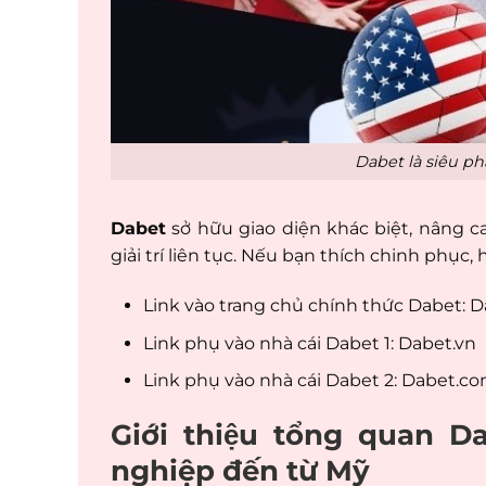
Dabet là siêu p
Dabet
sở hữu giao diện khác biệt, nâng 
giải trí liên tục. Nếu bạn thích chinh phục,
Link vào trang chủ chính thức Dabet: 
Link phụ vào nhà cái Dabet 1: Dabet.vn
Link phụ vào nhà cái Dabet 2: Dabet.co
Giới thiệu tổng quan 
nghiệp đến từ Mỹ