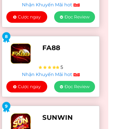
Nhận Khuyến Mãi hot
Cược ngay
Đọc Review
8
FA88
5
Nhận Khuyến Mãi hot
Cược ngay
Đọc Review
9
SUNWIN