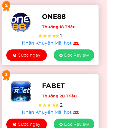
2
ONE88
Thưởng 18 Triệu
1
Nhận Khuyến Mãi hot
Cược ngay
Đọc Review
3
FABET
Thưởng 20 Triệu
2
Nhận Khuyến Mãi hot
Cược ngay
Đọc Review