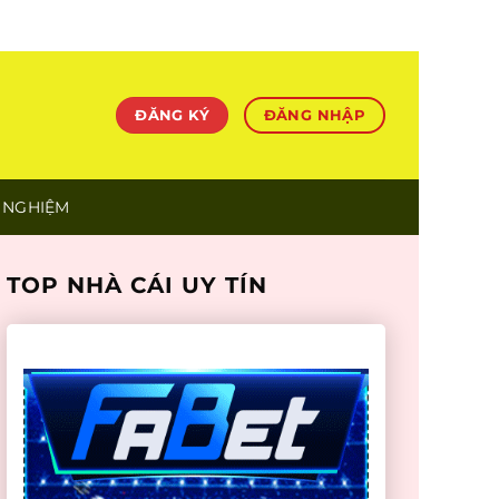
ĐĂNG KÝ
ĐĂNG NHẬP
 NGHIỆM
TOP NHÀ CÁI UY TÍN