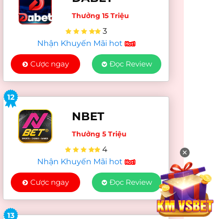
Thưởng 15 Triệu
3
Nhận Khuyến Mãi hot
Cược ngay
Đọc Review
12
NBET
Thưởng 5 Triệu
4
✕
Nhận Khuyến Mãi hot
Cược ngay
Đọc Review
13