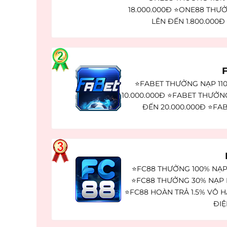
18.000.000Đ ⭐ONE88 THƯỞ
LÊN ĐẾN 1.800.000
⭐FABET THƯỞNG NẠP 11
10.000.000Đ ⭐FABET THƯỞN
ĐẾN 20.000.000Đ ⭐FA
⭐FC88 THƯỞNG 100% NẠP 
⭐FC88 THƯỞNG 30% NẠP L
⭐FC88 HOÀN TRẢ 1.5% VÔ H
ĐIỆ