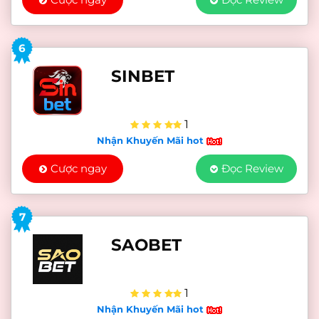
6
SINBET
1
Nhận Khuyến Mãi hot
Cược ngay
Đọc Review
7
SAOBET
1
Nhận Khuyến Mãi hot