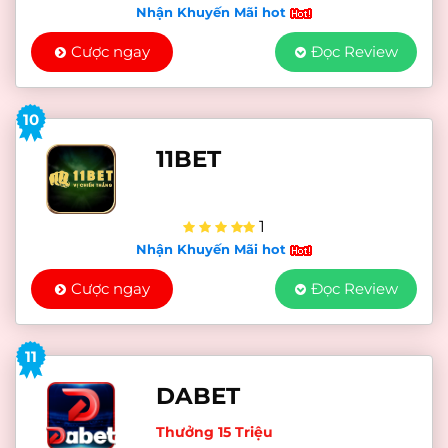
Nhận Khuyến Mãi hot
Cược ngay
Đọc Review
10
11BET
1
Nhận Khuyến Mãi hot
Cược ngay
Đọc Review
11
DABET
Thưởng 15 Triệu