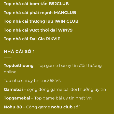
Top nhà cái bom tấn
B52CLUB
Top nhà cái phái mạnh
MANCLUB
Top nhà cái thượng lưu
IWIN CLUB
Top nhà cái vượt thời đại
WIN79
Top nhà cái Đại Gia
RIKVIP
NHÀ CÁI SỐ 1
Topdoithuong
– Top game bài uy tín đổi thưởng
online
Top
nha cai uy tin
tnc365 VN
Gamebai
– cộng đồng game bài đổi thưởng uy tín
Topgamebai
– Top game bài uy tín nhất VN
Nohu
88
– Cổng game
nohu club
số 1