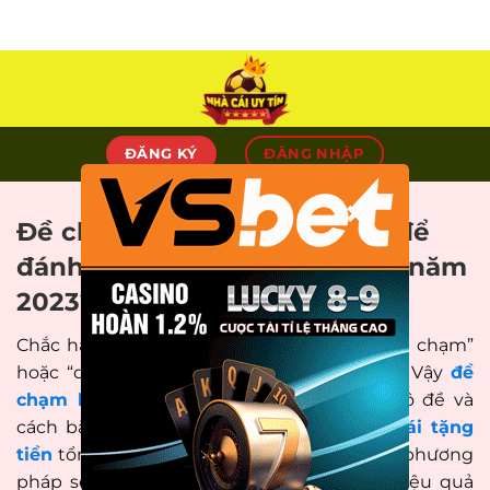
Skip
to
content
ĐĂNG KÝ
ĐĂNG NHẬP
×
Đề chạm là gì? Làm thế nào để
đánh đề chạm dễ trúng nhất năm
2023?
Chắc hẳn, ai cũng đã nghe đến cụm từ “đề chạm”
hoặc “dàn chạm đề” khi chơi lô đề online. Vậy
đề
chạm là gì
? Có bao nhiêu loại đề chạm lô đề và
cách bắt ra sao? Hãy cùng theo dõi
nhà cái tặng
tiền
tổng hợp kiến thức về chạm đề và các phương
pháp soi cầu tính chạm đề mới nhất và hiệu quả