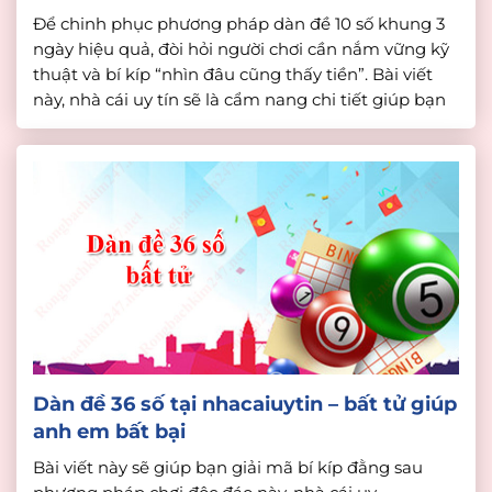
Để chinh phục phương pháp dàn đề 10 số khung 3
ngày hiệu quả, đòi hỏi người chơi cần nắm vững kỹ
thuật và bí kíp “nhìn đâu cũng thấy tiền”. Bài viết
này, nhà cái uy tín sẽ là cẩm nang chi tiết giúp bạn
giải mã bí ẩn đằng sau dàn đề 10 số […]
Dàn đề 36 số tại nhacaiuytin – bất tử giúp
anh em bất bại
Bài viết này sẽ giúp bạn giải mã bí kíp đằng sau