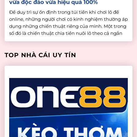
vừa độc đáo vừa hiệu quả 100%
Để duy trì sự ổn định trong túi tiền khi chơi lô đề
online, những người chơi có kinh nghiệm thường áp
dụng những chiến thuật riêng của mình. Một trong
số đó là chiến thuật chia tiền nuôi lô theo cả ngắn
hạn và dài hạn. Dưới đây nhà cái uy tín sẽ chia sẻ […]
TOP NHÀ CÁI UY TÍN