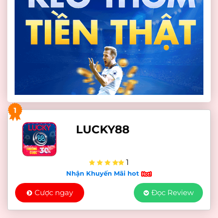
1
LUCKY88
1
Nhận Khuyến Mãi hot
Cược ngay
Đọc Review