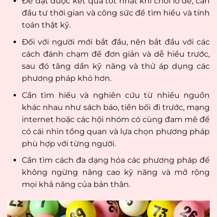
Để đạt được kết quả tốt nhất khi chơi lô đề, cần
đầu tư thời gian và công sức để tìm hiểu và tính
toán thật kỹ.
Đối với người mới bắt đầu, nên bắt đầu với các
cách đánh chạm đề đơn giản và dễ hiểu trước,
sau đó tăng dần kỹ năng và thử áp dụng các
phương pháp khó hơn.
Cần tìm hiểu và nghiên cứu từ nhiều nguồn
khác nhau như sách báo, tiền bối đi trước, mạng
internet hoặc các hội nhóm có cùng đam mê để
có cái nhìn tổng quan và lựa chọn phương pháp
phù hợp với từng người.
Cần tìm cách đa dạng hóa các phương pháp để
không ngừng nâng cao kỹ năng và mở rộng
mọi khả năng của bản thân.