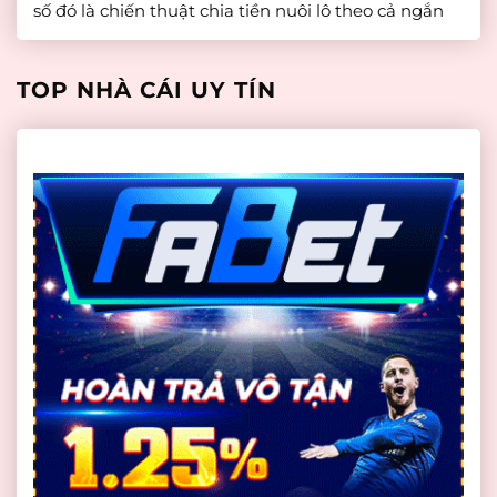
số đó là chiến thuật chia tiền nuôi lô theo cả ngắn
hạn và dài hạn. Dưới đây nhà cái uy tín sẽ chia sẻ […]
TOP NHÀ CÁI UY TÍN