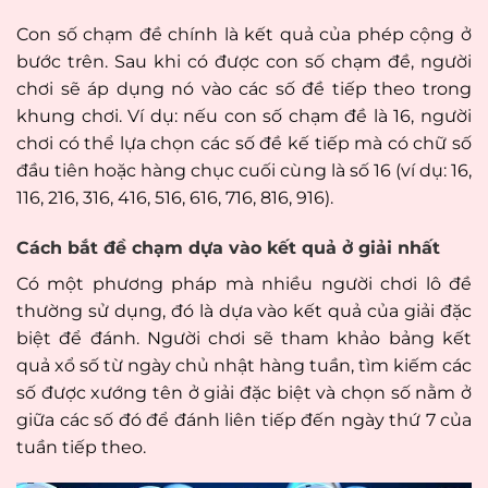
Con số chạm đề chính là kết quả của phép cộng ở
bước trên. Sau khi có được con số chạm đề, người
chơi sẽ áp dụng nó vào các số đề tiếp theo trong
khung chơi. Ví dụ: nếu con số chạm đề là 16, người
chơi có thể lựa chọn các số đề kế tiếp mà có chữ số
đầu tiên hoặc hàng chục cuối cùng là số 16 (ví dụ: 16,
116, 216, 316, 416, 516, 616, 716, 816, 916).
Cách bắt đề chạm dựa vào kết quả ở giải nhất
Có một phương pháp mà nhiều người chơi lô đề
thường sử dụng, đó là dựa vào kết quả của giải đặc
biệt để đánh. Người chơi sẽ tham khảo bảng kết
quả xổ số từ ngày chủ nhật hàng tuần, tìm kiếm các
số được xướng tên ở giải đặc biệt và chọn số nằm ở
giữa các số đó để đánh liên tiếp đến ngày thứ 7 của
tuần tiếp theo.