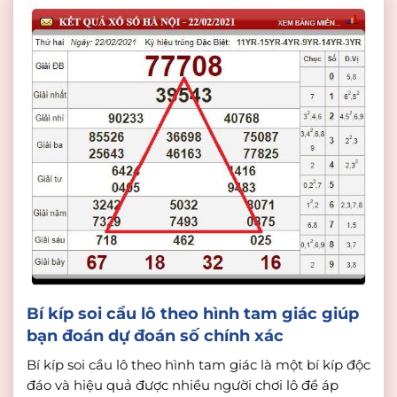
Bí kíp soi cầu lô theo hình tam giác giúp
bạn đoán dự đoán số chính xác
Bí kíp soi cầu lô theo hình tam giác là một bí kíp độc
đáo và hiệu quả được nhiều người chơi lô đề áp