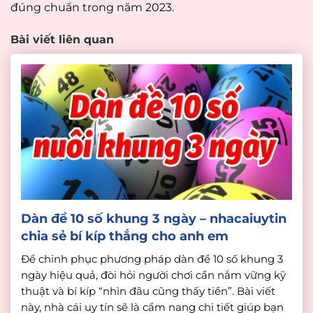
đúng chuẩn trong năm 2023.
Bài viết liên quan
Dàn đề 10 số khung 3 ngày – nhacaiuytin
chia sẻ bí kíp thắng cho anh em
Để chinh phục phương pháp dàn đề 10 số khung 3
ngày hiệu quả, đòi hỏi người chơi cần nắm vững kỹ
thuật và bí kíp “nhìn đâu cũng thấy tiền”. Bài viết
này, nhà cái uy tín sẽ là cẩm nang chi tiết giúp bạn