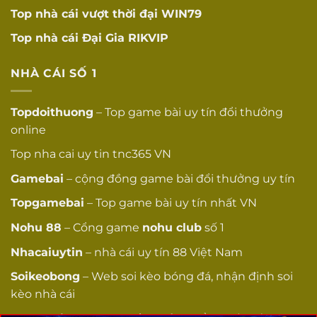
Top nhà cái vượt thời đại
WIN79
Top nhà cái Đại Gia
RIKVIP
NHÀ CÁI SỐ 1
Topdoithuong
– Top game bài uy tín đổi thưởng
online
Top
nha cai uy tin
tnc365 VN
Gamebai
– cộng đồng game bài đổi thưởng uy tín
Topgamebai
– Top game bài uy tín nhất VN
Nohu
88
– Cổng game
nohu club
số 1
Nhacaiuytin
– nhà cái uy tín 88 Việt Nam
Soikeobong
– Web soi kèo bóng đá, nhận định soi
kèo nhà cái