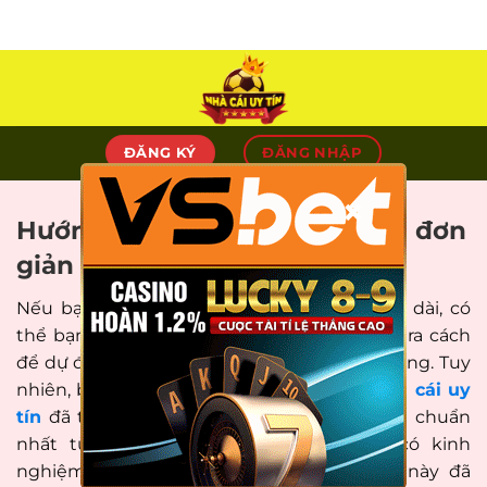
Skip
to
content
ĐĂNG KÝ
ĐĂNG NHẬP
×
Hướng dẫn cách bắt đề chạm đơn
giản và hiệu quả 2023
Nếu bạn đã chơi lô đề trong một thời gian dài, có
thể bạn cảm thấy khó khăn trong việc tìm ra cách
để dự đoán chính xác các con số trúng thưởng. Tuy
nhiên, bạn sẽ không phải lo lắng nữa vì
nhà cái uy
tín
đã tổng hợp những
cách bắt đề chạm
chuẩn
nhất từ các chuyên gia và người chơi có kinh
nghiệm năm 2023. Những phương pháp này đã