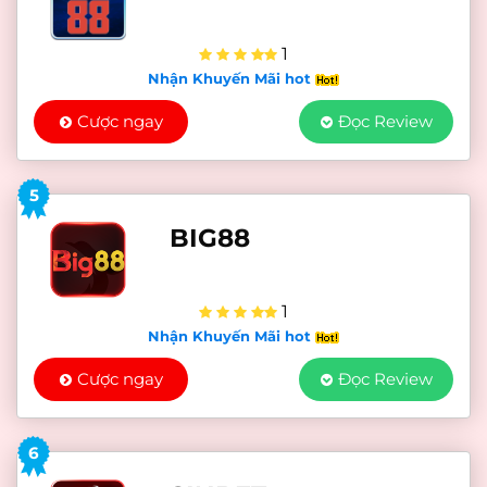
1
Nhận Khuyến Mãi hot
Cược ngay
Đọc Review
5
BIG88
1
Nhận Khuyến Mãi hot
Cược ngay
Đọc Review
6