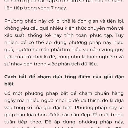
số nằm ở giữa các cặp số đó làm số bắt đầu để đánh
liên tiếp trong vòng 7 ngày.
Phương pháp này có lợi thế là đơn giản và tiện lợi,
không yêu cầu quá nhiều kiến thức chuyên môn về
xác suất, thống kê hay tính toán phức tạp. Tuy
nhiên, để có thể áp dụng phương pháp này hiệu
quả, người chơi cần phải tìm hiểu và nắm vững quy
luật của trò chơi lô đề, cũng như là kinh nghiệm và
sự nhạy bén trong việc phân tích dữ liệu.
Cách bắt đề chạm dựa tổng điểm của giải đặc
biệt
Có một phương pháp bắt đề chạm chuẩn hàng
ngày mà nhiều người chơi lô đề ưa thích, đó là dựa
vào tổng số của giải đặc biệt. Phương pháp này sẽ
giúp bạn lựa chọn được các cầu đẹp để nuôi trong
tuần tiếp theo. Để áp dụng phương pháp này,