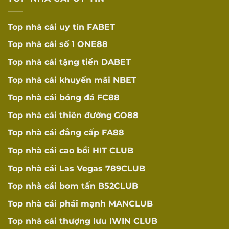
Top nhà cái uy tín
FABET
Top nhà cái số 1
ONE88
Top nhà cái tặng tiền
DABET
Top nhà cái khuyến mãi
NBET
Top nhà cái bóng đá
FC88
Top nhà cái thiên đường
GO88
Top nhà cái đẳng cấp
FA88
Top nhà cái cao bồi
HIT CLUB
Top nhà cái Las Vegas
789CLUB
Top nhà cái bom tấn
B52CLUB
Top nhà cái phái mạnh
MANCLUB
Top nhà cái thượng lưu
IWIN CLUB