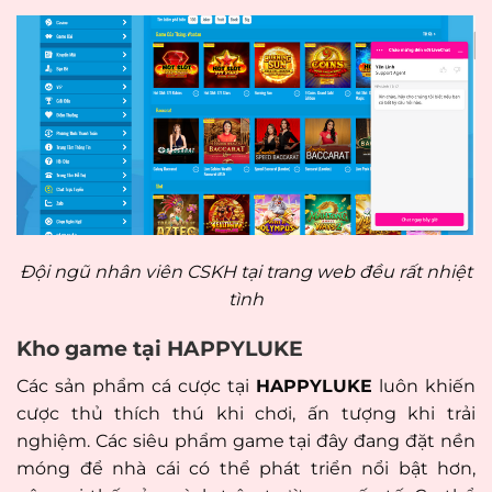
Đội ngũ nhân viên CSKH tại trang web đều rất nhiệt
tình
Kho game tại HAPPYLUKE
Các sản phẩm cá cược tại
HAPPYLUKE
luôn khiến
cược thủ thích thú khi chơi, ấn tượng khi trải
nghiệm. Các siêu phẩm game tại đây đang đặt nền
móng để nhà cái có thể phát triển nổi bật hơn,