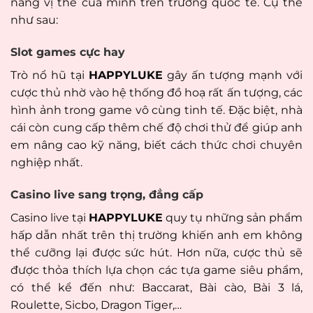
nâng vị thế của mình trên trường quốc tế. Cụ thể
như sau:
Slot games cực hay
Trò nổ hũ tại
HAPPYLUKE
gây ấn tượng mạnh với
cược thủ nhờ vào hệ thống đồ hoạ rất ấn tượng, các
hình ảnh trong game vô cùng tinh tế. Đặc biệt, nhà
cái còn cung cấp thêm chế độ chơi thử để giúp anh
em nâng cao kỹ năng, biết cách thức chơi chuyên
nghiệp nhất.
Casino live sang trọng, đẳng cấp
Casino live tại
HAPPYLUKE
quy tụ những sản phẩm
hấp dẫn nhất trên thị trường khiến anh em không
thể cưỡng lại được sức hút. Hơn nữa, cược thủ sẽ
được thỏa thích lựa chọn các tựa game siêu phẩm,
có thể kể đến như: Baccarat, Bài cào, Bài 3 lá,
Roulette, Sicbo, Dragon Tiger,…