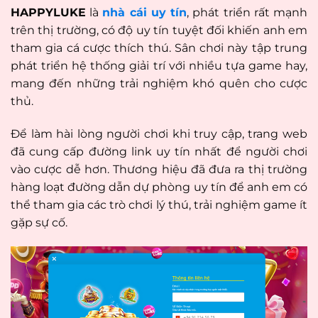
HAPPYLUKE
là
nhà cái uy tín
, phát triển rất mạnh
trên thị trường, có độ uy tín tuyệt đối khiến anh em
tham gia cá cược thích thú. Sân chơi này tập trung
phát triển hệ thống giải trí với nhiều tựa game hay,
mang đến những trải nghiệm khó quên cho cược
thủ.
Để làm hài lòng người chơi khi truy cập, trang web
đã cung cấp đường link uy tín nhất để người chơi
vào cược dễ hơn. Thương hiệu đã đưa ra thị trường
hàng loạt đường dẫn dự phòng uy tín để anh em có
thể tham gia các trò chơi lý thú, trải nghiệm game ít
gặp sự cố.