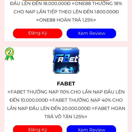
ĐẦU LÊN ĐẾN 18.000.000Đ ⭐ONE88 THƯỞNG 18%
CHO NẠP LẦN TIẾP THEO LÊN ĐẾN 1.800.000Đ
⭐ONE88 HOÀN TRẢ 1.25%⭐
Đăng Ký
Xem Review
FABET
⭐FABET THƯỞNG NẠP 110% CHO LẦN NẠP ĐẦU LÊN
ĐẾN 10.000.000Đ ⭐FABET THƯỞNG NẠP 40% CHO
LẦN NẠP ĐẦU LÊN ĐẾN 20.000.000Đ ⭐FABET HOÀN
TRẢ VÔ TẬN 1.25%⭐
Đăng Ký
Xem Review