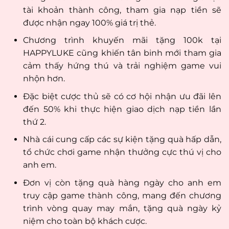
tài khoản thành công, tham gia nạp tiền sẽ
được nhận ngay 100% giá trị thẻ.
Chương trình khuyến mãi tặng 100k tại
HAPPYLUKE cũng khiến tân binh mới tham gia
cảm thấy hứng thú và trải nghiệm game vui
nhộn hơn.
Đặc biệt cược thủ sẽ có cơ hội nhận ưu đãi lên
đến 50% khi thực hiện giao dịch nạp tiền lần
thứ 2.
Nhà cái cung cấp các sự kiện tặng quà hấp dẫn,
tổ chức chơi game nhận thưởng cực thú vị cho
anh em.
Đơn vị còn tặng quà hàng ngày cho anh em
truy cập game thành công, mang đến chương
trình vòng quay may mắn, tặng quà ngày kỷ
niệm cho toàn bộ khách cược.