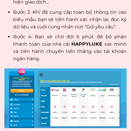
hiện giao dịch…
Bước 3: Khi đã cung cấp toàn bộ thông tin vào
biểu mẫu bạn sẽ tiến hành xác nhận lại, đọc kỹ
dữ liệu và cuối cùng nhấn nút “Gửi yêu cầu”.
Bước 4: Bạn sẽ chờ đợi ít phút để bộ phận
thanh toán của nhà cái
HAPPYLUKE
xác minh
và tiến hành chuyển tiền thắng vào tài khoản
ngân hàng.