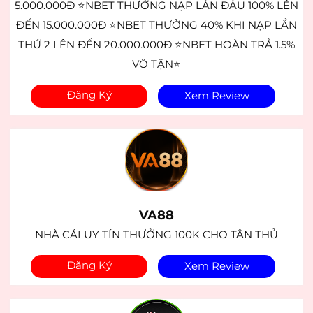
5.000.000Đ ⭐NBET THƯỞNG NẠP LẦN ĐẦU 100% LÊN
ĐẾN 15.000.000Đ ⭐NBET THƯỞNG 40% KHI NẠP LẦN
THỨ 2 LÊN ĐẾN 20.000.000Đ ⭐NBET HOÀN TRẢ 1.5%
VÔ TẬN⭐
Đăng Ký
Xem Review
VA88
NHÀ CÁI UY TÍN THƯỞNG 100K CHO TÂN THỦ
Đăng Ký
Xem Review