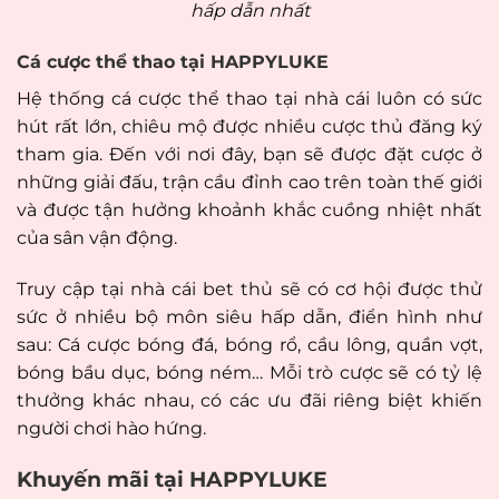
hấp dẫn nhất
Cá cược thể thao tại HAPPYLUKE
Hệ thống cá cược thể thao tại nhà cái luôn có sức
hút rất lớn, chiêu mộ được nhiều cược thủ đăng ký
tham gia. Đến với nơi đây, bạn sẽ được đặt cược ở
những giải đấu, trận cầu đỉnh cao trên toàn thế giới
và được tận hưởng khoảnh khắc cuồng nhiệt nhất
của sân vận động.
Truy cập tại nhà cái bet thủ sẽ có cơ hội được thử
sức ở nhiều bộ môn siêu hấp dẫn, điển hình như
sau: Cá cược bóng đá, bóng rổ, cầu lông, quần vợt,
bóng bầu dục, bóng ném… Mỗi trò cược sẽ có tỷ lệ
thưởng khác nhau, có các ưu đãi riêng biệt khiến
người chơi hào hứng.
Khuyến mãi tại HAPPYLUKE