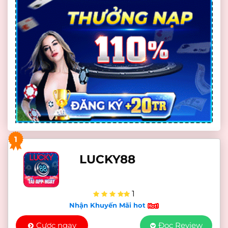
1
LUCKY88
1
Nhận Khuyến Mãi hot
Cược ngay
Đọc Review