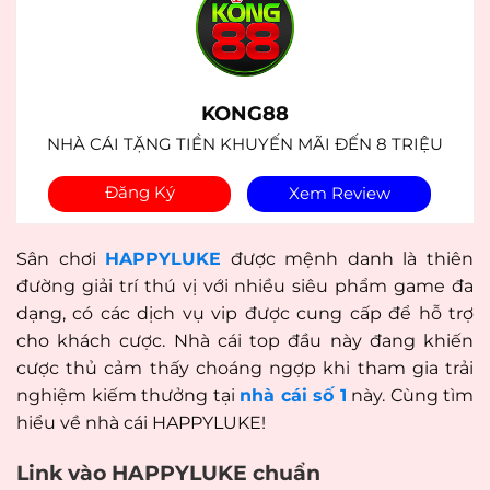
KONG88
NHÀ CÁI TẶNG TIỀN KHUYẾN MÃI ĐẾN 8 TRIỆU
Đăng Ký
Xem Review
Sân chơi
HAPPYLUKE
được mệnh danh là thiên
đường giải trí thú vị với nhiều siêu phẩm game đa
dạng, có các dịch vụ vip được cung cấp để hỗ trợ
cho khách cược. Nhà cái top đầu này đang khiến
cược thủ cảm thấy choáng ngợp khi tham gia trải
nghiệm kiếm thưởng tại
nhà cái số 1
này. Cùng tìm
hiểu về nhà cái HAPPYLUKE!
Link vào HAPPYLUKE chuẩn