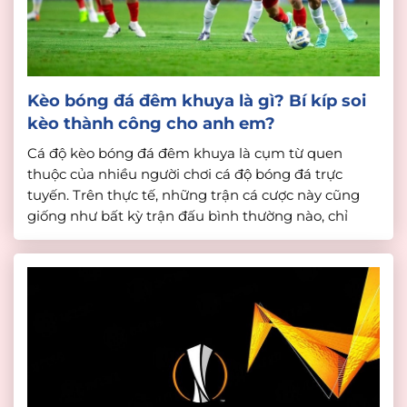
Kèo bóng đá đêm khuya là gì? Bí kíp soi
kèo thành công cho anh em?
Cá độ kèo bóng đá đêm khuya là cụm từ quen
thuộc của nhiều người chơi cá độ bóng đá trực
tuyến. Trên thực tế, những trận cá cược này cũng
giống như bất kỳ trận đấu bình thường nào, chỉ
khác là diễn ra vào những khung giờ khác nhau. Do
múi giờ khác nhau […]