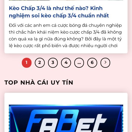
Kèo Chấp 3/4 là như thế nào? Kinh
nghiệm soi kèo chấp 3/4 chuẩn nhất
Đối với các anh em cá cược bóng đá chuyên nghiệp
thì chắc hẳn khái niệm kèo cược chấp 3/4 đã không
còn quá xa lạ gì nữa đúng không? Bởi đây là một tỷ
lệ kèo cược rất phổ biến và được nhiều người chơi
Việt Nam yêu thích. Nhưng vẫn còn có không […]
1
2
3
4
…
6
TOP NHÀ CÁI UY TÍN