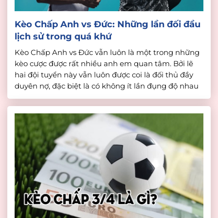
Kèo Chấp Anh vs Đức: Những lần đối đầu
lịch sử trong quá khứ
Kèo Chấp Anh vs Đức vẫn luôn là một trong những
kèo cược được rất nhiều anh em quan tâm. Bởi lẽ
hai đội tuyển này vẫn luôn được coi là đối thủ đầy
duyên nợ, đặc biệt là có không ít lần đụng độ nhau
ở những giải đấu lớn như World Cup hay […]