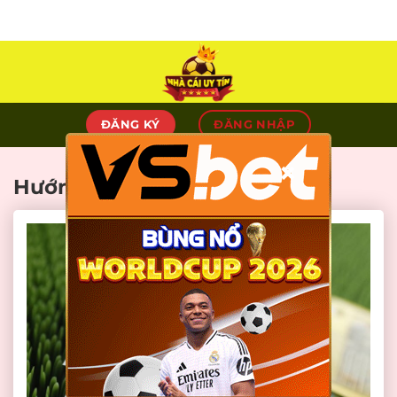
Skip
to
content
ĐĂNG KÝ
ĐĂNG NHẬP
×
Hướng dẫn soi kèo