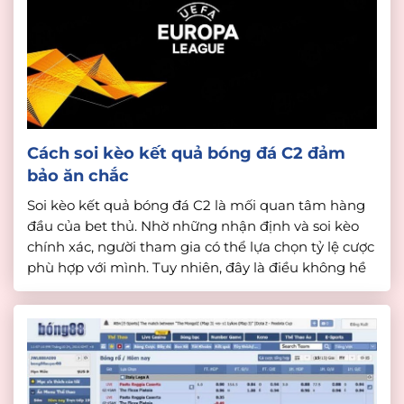
Cách soi kèo kết quả bóng đá C2 đảm
bảo ăn chắc
Soi kèo kết quả bóng đá C2 là mối quan tâm hàng
đầu của bet thủ. Nhờ những nhận định và soi kèo
chính xác, người tham gia có thể lựa chọn tỷ lệ cược
phù hợp với mình. Tuy nhiên, đây là điều không hề
dễ dàng, nhất là với tân binh. Đó cũng […]