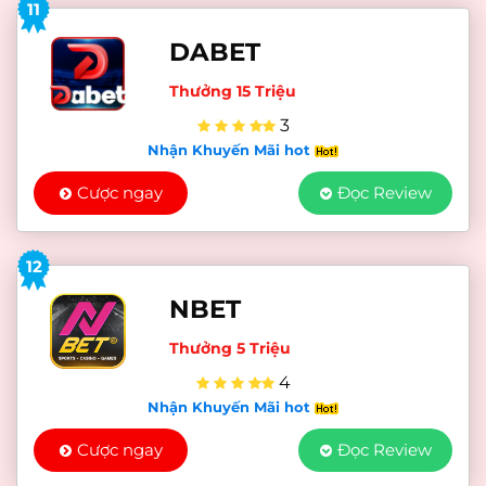
11
DABET
Thưởng 15 Triệu
3
Nhận Khuyến Mãi hot
Cược ngay
Đọc Review
12
NBET
Thưởng 5 Triệu
4
Nhận Khuyến Mãi hot
Cược ngay
Đọc Review