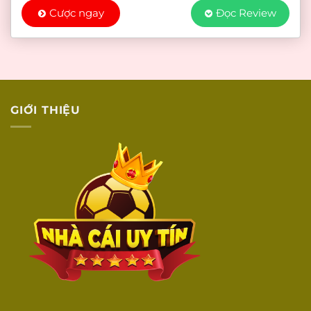
Cược ngay
Đọc Review
GIỚI THIỆU