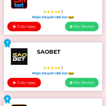
1
Nhận Khuyến Mãi hot
Cược ngay
Đọc Review
7
SAOBET
1
Nhận Khuyến Mãi hot
Cược ngay
Đọc Review
8