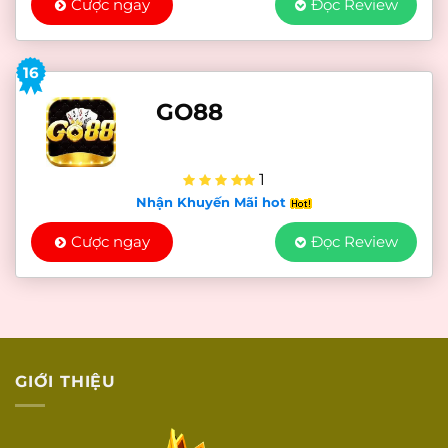
Cược ngay
Đọc Review
16
GO88
1
Nhận Khuyến Mãi hot
Cược ngay
Đọc Review
GIỚI THIỆU