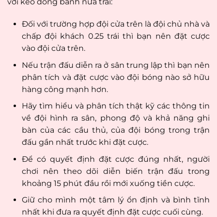
với kèo đồng banh nửa trái:
Đối với trường hợp đội cửa trên là đội chủ nhà và
chấp đội khách 0.25 trái thì bạn nên đặt cược
vào đội cửa trên.
Nếu trận đấu diễn ra ở sân trung lập thì bạn nên
phân tích và đặt cược vào đội bóng nào sở hữu
hàng công mạnh hơn.
Hãy tìm hiểu và phân tích thật kỹ các thông tin
về đội hình ra sân, phong độ và khả năng ghi
bàn của các cầu thủ, của đội bóng trong trận
đấu gần nhất trước khi đặt cược.
Để có quyết định đặt cược đúng nhất, người
chơi nên theo dõi diễn biến trận đấu trong
khoảng 15 phút đầu rồi mới xuống tiền cược.
Giữ cho mình một tâm lý ổn định và bình tĩnh
nhất khi đưa ra quyết định đặt cược cuối cùng.