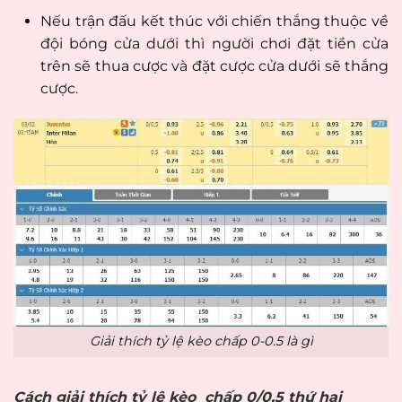
Nếu trận đấu kết thúc với chiến thắng thuộc về
đội bóng cửa dưới thì người chơi đặt tiền cửa
trên sẽ thua cược và đặt cược cửa dưới sẽ thắng
cược.
Giải thích tỷ lệ kèo chấp 0-0.5 là gì
Cách giải thích tỷ lệ kèo chấp 0/0.5 thứ hai