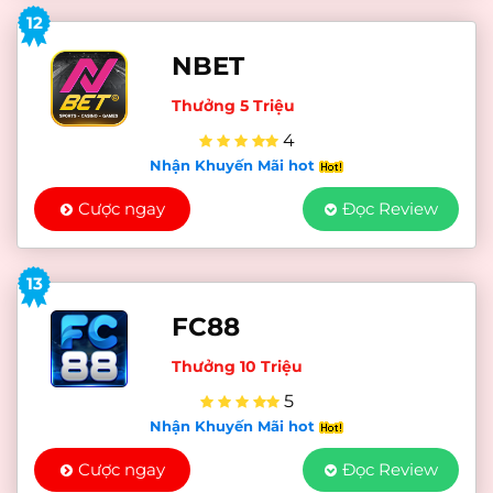
12
NBET
Thưởng 5 Triệu
4
Nhận Khuyến Mãi hot
Cược ngay
Đọc Review
13
FC88
Thưởng 10 Triệu
5
Nhận Khuyến Mãi hot
Cược ngay
Đọc Review