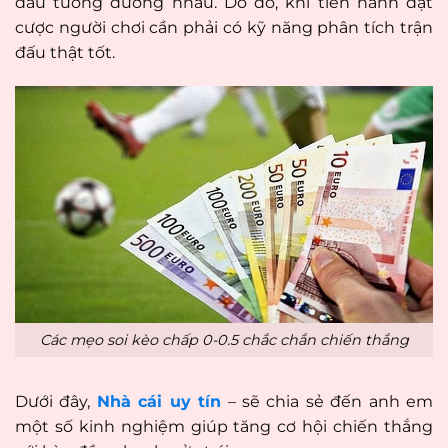
đấu tương đương nhau. Do đó, khi tiến hành đặt
cược người chơi cần phải có kỹ năng phân tích trận
đấu thật tốt.
Các mẹo soi kèo chấp 0-0.5 chắc chắn chiến thắng
Dưới đây,
Nhà cái uy tín
– sẽ chia sẻ đến anh em
một số kinh nghiệm giúp tăng cơ hội chiến thắng