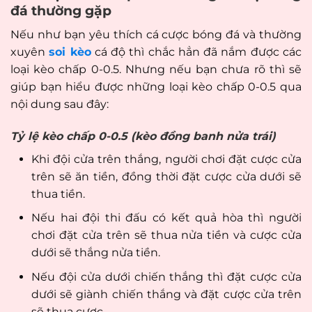
đá thường gặp
Nếu như bạn yêu thích cá cược bóng đá và thường
xuyên
soi kèo
cá độ thì chắc hẳn đã nắm được các
loại kèo chấp 0-0.5. Nhưng nếu bạn chưa rõ thì sẽ
giúp bạn hiểu được những loại kèo chấp 0-0.5 qua
nội dung sau đây:
Tỷ lệ kèo chấp 0-0.5 (kèo đồng banh nửa trái)
Khi đội cửa trên thắng, người chơi đặt cược cửa
trên sẽ ăn tiền, đồng thời đặt cược cửa dưới sẽ
thua tiền.
Nếu hai đội thi đấu có kết quả hòa thì người
chơi đặt cửa trên sẽ thua nửa tiền và cược cửa
dưới sẽ thắng nửa tiền.
Nếu đội cửa dưới chiến thắng thì đặt cược cửa
dưới sẽ giành chiến thắng và đặt cược cửa trên
sẽ thua cược.