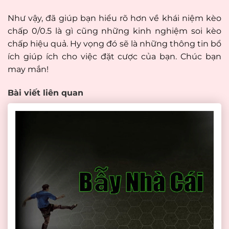
Như vậy, đã giúp bạn hiểu rõ hơn về khái niệm kèo
chấp 0/0.5 là gì cũng những kinh nghiệm soi kèo
chấp hiệu quả. Hy vọng đó sẽ là những thông tin bổ
ích giúp ích cho việc đặt cược của bạn. Chúc bạn
may mắn
!
Bài viết liên quan