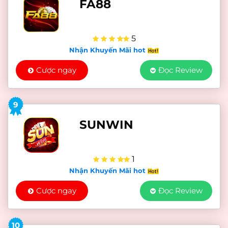
FA88
5
Nhận Khuyến Mãi hot
Cược ngay
Đọc Review
9
SUNWIN
1
Nhận Khuyến Mãi hot
Cược ngay
Đọc Review
10