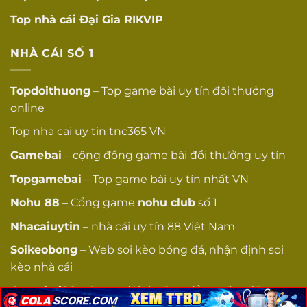
Top nhà cái Đại Gia
RIKVIP
NHÀ CÁI SỐ 1
Topdoithuong
– Top game bài uy tín đổi thưởng
online
Top
nha cai uy tin
tnc365 VN
Gamebai
– cộng đồng game bài đổi thưởng uy tín
Topgamebai
– Top game bài uy tín nhất VN
Nohu
88
– Cổng game
nohu club
số 1
Nhacaiuytin
– nhà cái uy tín 88 Việt Nam
Soikeobong
– Web soi kèo bóng đá, nhận định soi
kèo nhà cái
Gamebai88
– Game đổi thưởng đẳng cấp số 1