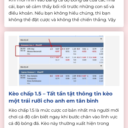
cái, bạn sẽ cảm thấy bối rối trước những con số và
điều khoản. Nếu bạn không hiểu chúng, thì bạn
không thể đặt cược và không thể chiến thắng. Vậy
bạn đã nắm được thông tin về kèo chấp 2 1/4 chưa?
[…]
Kèo chấp 1.5 – Tất tần tật thông tin kèo
một trái rưỡi cho anh em tân binh
Kèo chấp 1.5 là mức cược cơ bản nhất mà người mới
chơi cá độ cần biết ngay khi bước chân vào lĩnh vực
cá độ bóng đá. Kèo này thường xuất hiện trong