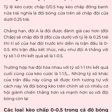
Tỷ lệ kèo cược chấp 0/0.5 hay kèo chấp đồng banh
nửa trái nghĩa là đội bóng cửa trên sẽ chấp đội cửa
dưới 0.25 trái.
Chẳng hạn, đội A là đội được đánh giá cao hơn (đội
Chấp) sẽ chấp đội B (đội cửa dưới) với tỷ lệ là 0.25 trái
thì tỉ số của hai đội trước khi diễn ra trận đấu là 0-
0.5. Khi trận đấu kết thúc, nếu như đội A thắng với
tỷ số 1-0 thì kết quả sẽ là 1-0.5.
Trường hợp hai đội hòa nhau với tỷ số 1-1 thì kết quả
cuối cùng của kèo cược là 1-1.5,… Những tỷ số khác
của trận đấu này cũng sẽ được tính tương tự với
cách này. Và đội bóng kèo trên chính sẽ có nhiều cơ
hội giành chiến thắng hơn và mạnh hơn so với đội
bóng còn lại
Các loại kèo chấp 0-0.5 trong cá độ bóng